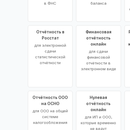
в ФНС
баланса
Отчётность в
Финансовая
Росстат
отчётность
онлайн
для электронной
сдачи
для сдачи
статистической
финансовой
отчётности
отчётности в
электронном виде
Отчётность ООО
Нулевая
на ОСНО
отчётность
онлайн
для ООО на общей
системе
для ИП и ООО,
налогообложения
которые временно
не ведут