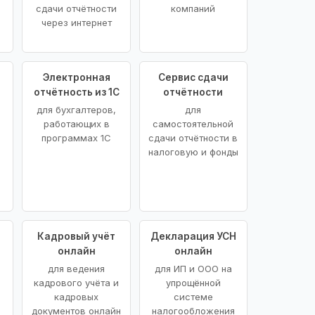
сдачи отчётности
компаний
через интернет
Электронная
Сервис сдачи
отчётность из 1С
отчётности
для бухгалтеров,
для
работающих в
самостоятельной
программах 1С
сдачи отчётности в
налоговую и фонды
Кадровый учёт
Декларация УСН
онлайн
онлайн
для ведения
для ИП и ООО на
кадрового учёта и
упрощённой
кадровых
системе
документов онлайн
налогообложения