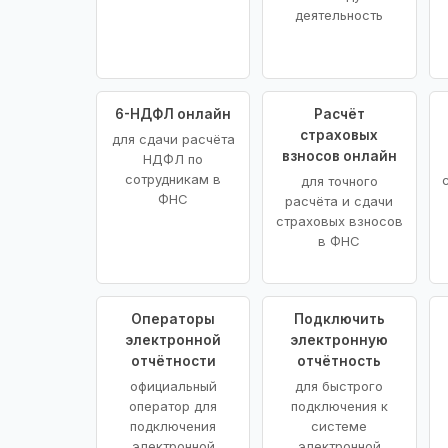
деятельность
6-НДФЛ онлайн
Расчёт
страховых
для сдачи расчёта
взносов онлайн
НДФЛ по
сотрудникам в
для точного
ФНС
расчёта и сдачи
страховых взносов
в ФНС
Операторы
Подключить
электронной
электронную
отчётности
отчётность
официальный
для быстрого
оператор для
подключения к
подключения
системе
электронной
электронной