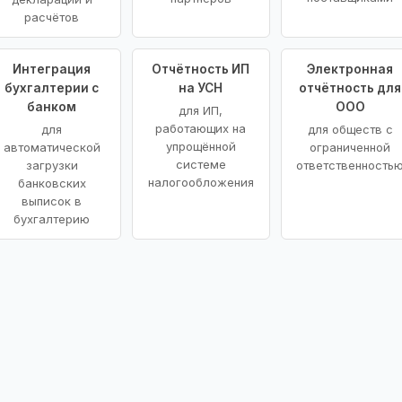
расчётов
Интеграция
Отчётность ИП
Электронная
бухгалтерии с
на УСН
отчётность для
банком
ООО
для ИП,
работающих на
для
для обществ с
упрощённой
автоматической
ограниченной
системе
загрузки
ответственность
налогообложения
банковских
выписок в
бухгалтерию