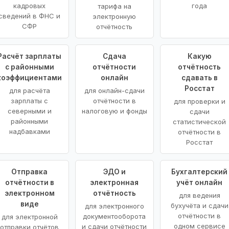
кадровых
года
тарифа на
сведений в ФНС и
электронную
СФР
отчётность
Расчёт зарплаты
Сдача
Какую
с районными
отчётности
отчётность
коэффициентами
онлайн
сдавать в
Росстат
для расчёта
для онлайн-сдачи
зарплаты с
отчётности в
для проверки и
северными и
налоговую и фонды
сдачи
районными
статистической
надбавками
отчётности в
Росстат
Отправка
ЭДО и
Бухгалтерский
отчётности в
электронная
учёт онлайн
электронном
отчётность
для ведения
виде
бухучёта и сдачи
для электронного
отчётности в
документооборота
для электронной
одном сервисе
и сдачи отчётности
отправки отчётов