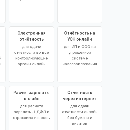
в
Электронная
Отчётность на
отчётность
УСН онлайн
для сдачи
для ИП и ООО на
отчётности во все
упрощённой
й
контролирующие
системе
е
органы онлайн
налогообложения
я
Расчёт зарплаты
Отчётность
онлайн
через интернет
о
для расчёта
для сдачи
зарплаты, НДФЛ и
отчётности онлайн
страховых взносов
без бумаги и
визитов