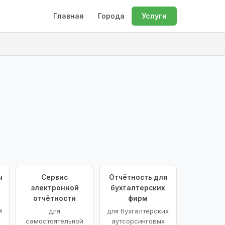
Главная
Города
Услуги
ы
Сервис
Отчётность для
электронной
бухгалтерских
отчётности
фирм
м
для
для бухгалтерских
самостоятельной
аутсорсинговых