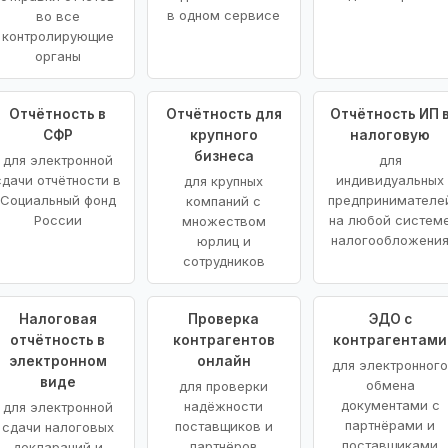
в одном сервисе
во все
контролирующие
органы
Отчётность в
Отчётность для
Отчётность ИП 
СФР
крупного
налоговую
бизнеса
для электронной
для
сдачи отчётности в
индивидуальных
для крупных
Социальный фонд
предпринимателе
компаний с
России
на любой систем
множеством
налогообложени
юрлиц и
сотрудников
Налоговая
Проверка
ЭДО с
отчётность в
контрагентов
контрагентами
электронном
онлайн
для электронног
виде
обмена
для проверки
документами с
надёжности
для электронной
партнёрами и
поставщиков и
сдачи налоговых
поставщиками
партнёров
деклараций и