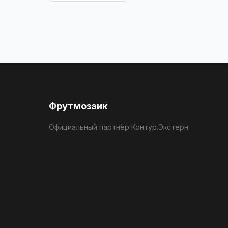
Фрутмозаик
Официальный партнёр Контур.Экстерн