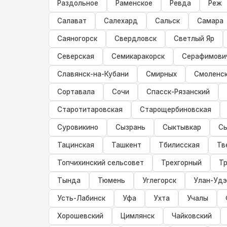
Раздольное
Раменское
Ревда
Реж
Салават
Салехард
Сальск
Самара
Саяногорск
Свердловск
Светлый Яр
Северская
Семикаракорск
Серафимови
Славянск-на-Кубани
Смирных
Смоленс
Сортавала
Сочи
Спасск-Рязанский
Старотитаровская
Старощербиновская
Суровикино
Сызрань
Сыктывкар
С
Тацинская
Ташкент
Тбилисская
Тв
Топчихинский сельсовет
Трехгорный
Тр
Тында
Тюмень
Углегорск
Улан-Удэ
Усть-Лабинск
Уфа
Ухта
Учалы
Хорошевский
Цимлянск
Чайковский