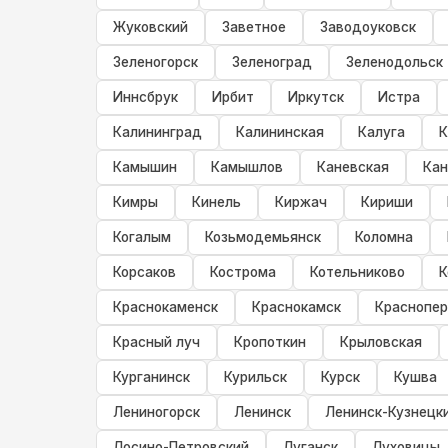
Жуковский
Заветное
Заводоуковск
Зеленогорск
Зеленоград
Зеленодольск
Иннсбрук
Ирбит
Иркутск
Истра
Калининград
Калининская
Калуга
К
Камышин
Камышлов
Каневская
Кан
Кимры
Кинель
Киржач
Кириши
Когалым
Козьмодемьянск
Коломна
Корсаков
Кострома
Котельниково
К
Краснокаменск
Краснокамск
Краснопер
Красный луч
Кропоткин
Крыловская
Курганинск
Курильск
Курск
Кушва
Лениногорск
Ленинск
Ленинск-Кузнецк
Лосино-Петровский
Луганск
Луховицы