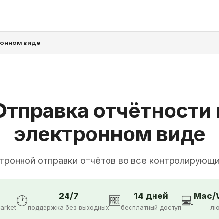
ронном виде
Отправка отчётности 
электронном виде
тронной отправки отчётов во все контролирующ
24/7
14 дней
Mac/W
🕐
🆓
💻
arket
поддержка без выходных
бесплатный доступ
лю