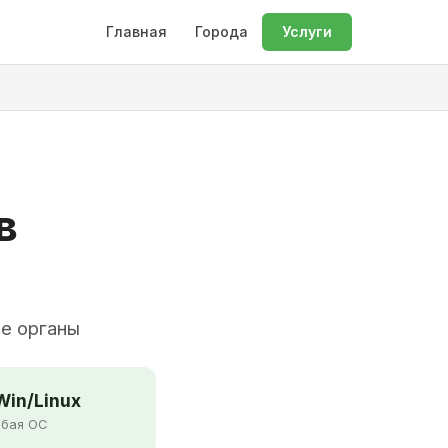
Главная
Города
Услуги
в
ие органы
in/Linux
бая ОС