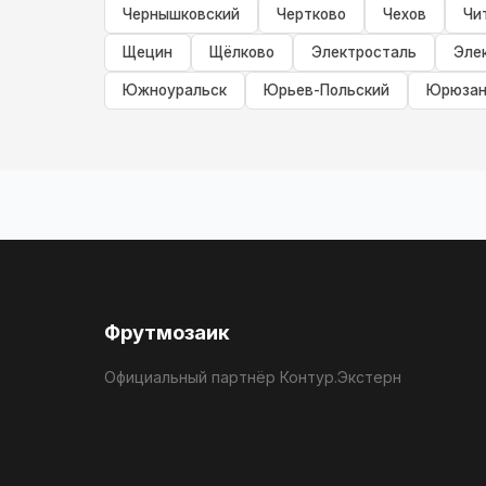
Чернышковский
Чертково
Чехов
Чи
Щецин
Щёлково
Электросталь
Эле
Южноуральск
Юрьев-Польский
Юрюзан
Фрутмозаик
Официальный партнёр Контур.Экстерн