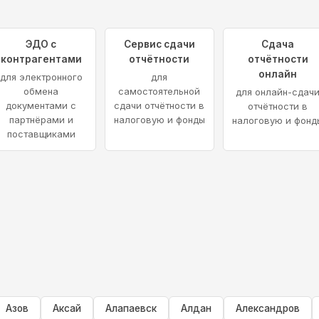
ЭДО с
Сервис сдачи
Сдача
контрагентами
отчётности
отчётности
онлайн
для электронного
для
обмена
самостоятельной
для онлайн-сдач
документами с
сдачи отчётности в
отчётности в
партнёрами и
налоговую и фонды
налоговую и фонд
поставщиками
Азов
Аксай
Алапаевск
Алдан
Александров