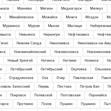
чкала
Махнёво
Мегион
Медногорск
Мелеуз
а
Михайловское
Можайск
Можга
Моздок
Мо
Мурманск
Муром
Мыски
Мытищи
Набережны
омысск
Невьянск
Нерюнгри
Нефтекамск
Нефтею
Тагил
Нижняя Салда
Николаевск
Николаевск-на-Ам
вск
Новомихайловский
Новомосковск
Новониколаев
Новый Уренгой
Ногинск
Ноглики
Нолинск
Но
к
Октябрьский
Октябрьский
Окуловка
Ольховка
а
Отрадненское
Оха
Очер
Павловская
Павл
славль-Залесский
Пермь
Пестово
Петров Вал
П
к
Покровск
Полевской
Полтавская
Поронайск
тарск
Протвино
Псков
Пушкин
Пушкино
Пыт