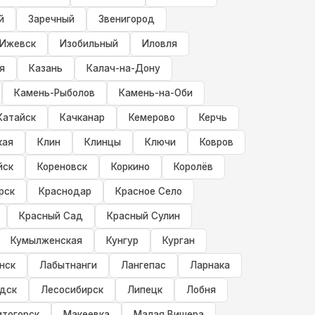
й
Заречный
Звенигород
Ижевск
Изобильный
Иловля
я
Казань
Калач-на-Дону
Камень-Рыболов
Камень-на-Оби
Катайск
Качканар
Кемерово
Керчь
кая
Клин
Клинцы
Ключи
Ковров
йск
Кореновск
Коркино
Королёв
рск
Краснодар
Красное Село
Красный Сад
Красный Сулин
Кумылженская
Кунгур
Курган
нск
Лабытнанги
Лангепас
Ларнака
дск
Лесосибирск
Липецк
Лобня
итогорск
Макеевка
Малая Вишера