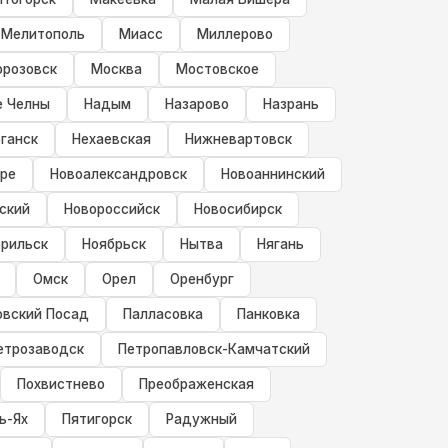
Мелитополь
Миасс
Миллерово
розовск
Москва
Мостовское
е Челны
Надым
Назарово
Назрань
ганск
Нехаевская
Нижневартовск
уре
Новоалександровск
Новоаннинский
ский
Новороссийск
Новосибирск
рильск
Ноябрьск
Нытва
Нягань
Омск
Орел
Оренбург
овский Посад
Палласовка
Панковка
етрозаводск
Петропавловск-Камчатский
Похвистнево
Преображенская
ь-Ях
Пятигорск
Радужный