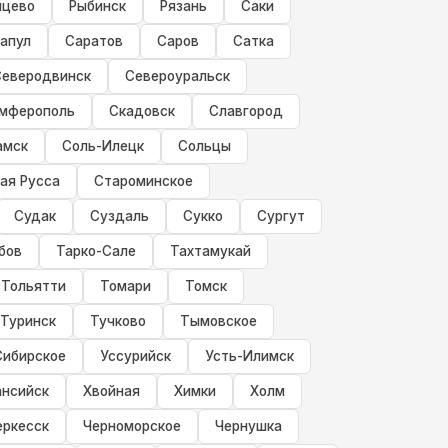
нцево
Рыбинск
Рязань
Саки
апул
Саратов
Саров
Сатка
Северодвинск
Североуральск
мферополь
Скадовск
Славгород
амск
Соль-Илецк
Сольцы
ая Русса
Староминское
Судак
Суздаль
Сукко
Сургут
бов
Тарко-Сале
Тахтамукай
Тольятти
Томари
Томск
Туринск
Тучково
Тымовское
Сибирское
Уссурийск
Усть-Илимск
нсийск
Хвойная
Химки
Холм
еркесск
Черноморское
Чернушка