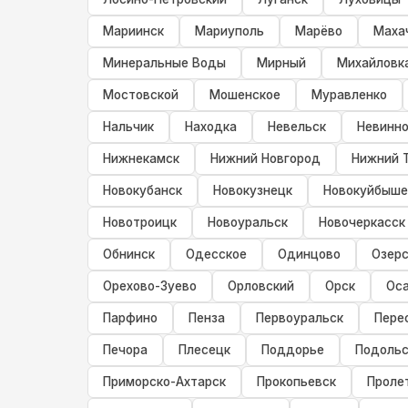
Мариинск
Мариуполь
Марёво
Маха
Минеральные Воды
Мирный
Михайловк
Мостовской
Мошенское
Муравленко
Нальчик
Находка
Невельск
Невинн
Нижнекамск
Нижний Новгород
Нижний 
Новокубанск
Новокузнецк
Новокуйбыше
Новотроицк
Новоуральск
Новочеркасск
Обнинск
Одесское
Одинцово
Озерс
Орехово-Зуево
Орловский
Орск
Ос
Парфино
Пенза
Первоуральск
Пере
Печора
Плесецк
Поддорье
Подольс
Приморско-Ахтарск
Прокопьевск
Проле