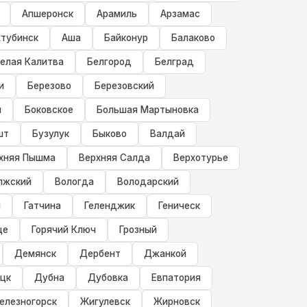
Апшеронск
Арамиль
Арзамас
хтубинск
Аша
Байконур
Балаково
елая Калитва
Белгород
Белград
и
Березово
Березовский
ч
Боковское
Большая Мартыновка
шт
Бузулук
Быково
Валдай
хняя Пышма
Верхняя Салда
Верхотурье
лжский
Вологда
Володарский
й
Гатчина
Геленджик
Геническ
ще
Горячий Ключ
Грозный
Демянск
Дербент
Джанкой
цк
Дубна
Дубовка
Евпатория
елезногорск
Жигулевск
Жирновск