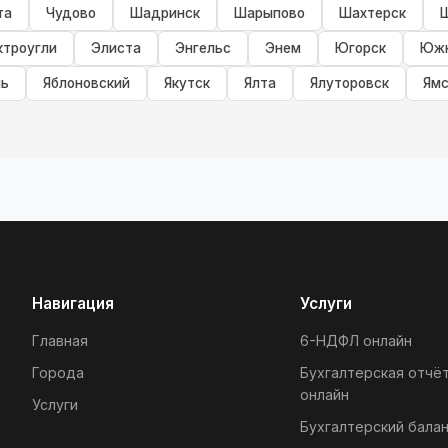
та
Чудово
Шадринск
Шарыпово
Шахтерск
ктроугли
Элиста
Энгельс
Энем
Югорск
Южн
ь
Яблоновский
Якутск
Ялта
Ялуторовск
Ямс
Навигация
Услуги
Главная
6-НДФЛ онлайн
Города
Бухгалтерская отчё
онлайн
Услуги
Бухгалтерский балан