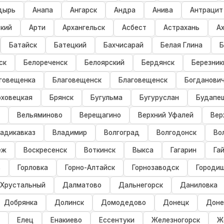
дырь
Анапа
Ангарск
Андра
Анива
Антрацит
кий
Арти
Архангельск
Асбест
Астрахань
А
Батайск
Батецкий
Бахчисарай
Белая Глина
Б
ск
Белореченск
Белоярский
Бердянск
Березник
говещенка
Благовещенск
Благовещенск
Богданови
ховецкая
Брянск
Бугульма
Бугуруслан
Будапе
Вельяминово
Верещагино
Верхний Уфалей
Вер
адикавказ
Владимир
Волгоград
Волгодонск
Во
еж
Воскресенск
Воткинск
Выкса
Гагарин
Га
в
Горловка
Горно-Алтайск
Горнозаводск
Городи
-Хрустальный
Далматово
Дальнегорск
Даниловка
Добрянка
Долинск
Домодедово
Донецк
Доне
Елец
Енакиево
Ессентуки
Железногорск
Ж