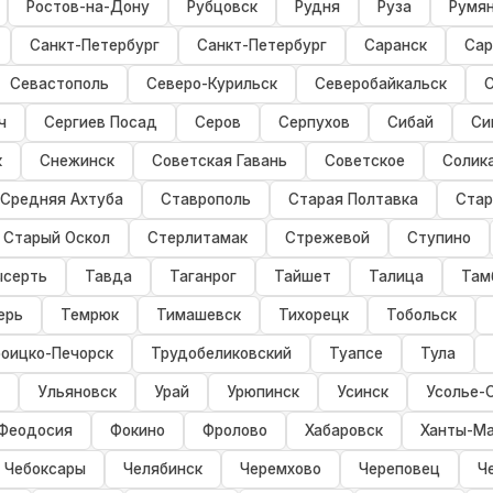
Ростов-на-Дону
Рубцовск
Рудня
Руза
Румя
Санкт-Петербург
Санкт-Петербург
Саранск
Сар
Севастополь
Северо-Курильск
Северобайкальск
ч
Сергиев Посад
Серов
Серпухов
Сибай
Си
к
Снежинск
Советская Гавань
Советское
Солик
Средняя Ахтуба
Ставрополь
Старая Полтавка
Стар
Старый Оскол
Стерлитамак
Стрежевой
Ступино
ысерть
Тавда
Таганрог
Тайшет
Талица
Там
ерь
Темрюк
Тимашевск
Тихорецк
Тобольск
оицко-Печорск
Трудобеликовский
Туапсе
Тула
Ульяновск
Урай
Урюпинск
Усинск
Усолье-
Феодосия
Фокино
Фролово
Хабаровск
Ханты-Ма
Чебоксары
Челябинск
Черемхово
Череповец
Ч