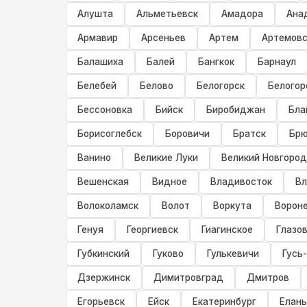
Алушта
Альметьевск
Амадора
Ана
Армавир
Арсеньев
Артем
Артемовс
Балашиха
Балей
Бангкок
Барнаул
Белебей
Белово
Белогорск
Белогор
Бессоновка
Бийск
Биробиджан
Бла
Борисоглебск
Боровичи
Братск
Брю
Ванино
Великие Луки
Великий Новгород
Вешенская
Видное
Владивосток
Вл
Волоколамск
Волот
Воркута
Ворон
Генуя
Георгиевск
Гиагинское
Глазо
Губкинский
Гуково
Гулькевичи
Гусь
Дзержинск
Димитровград
Дмитров
Егорьевск
Ейск
Екатеринбург
Елань