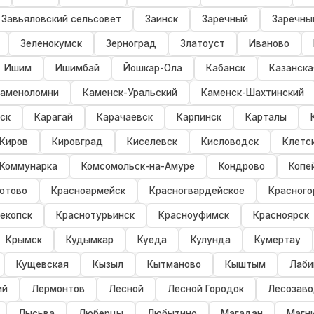
Завьяловский сельсовет
Заинск
Заречный
Заречны
Зеленокумск
Зерноград
Златоуст
Иваново
Ишим
Ишимбай
Йошкар-Ола
Кабанск
Казанска
аменоломни
Каменск-Уральский
Каменск-Шахтинский
ск
Карагай
Карачаевск
Карпинск
Карталы
Киров
Кировград
Киселевск
Кисловодск
Клетс
Коммунарка
Комсомольск-на-Амуре
Кондрово
Копе
отово
Красноармейск
Красногвардейское
Красного
екопск
Краснотурьинск
Красноуфимск
Красноярск
Крымск
Кудымкар
Куеда
Кулунда
Кумертау
Кущевская
Кызыл
Кытманово
Кыштым
Лаби
ий
Лермонтов
Лесной
Лесной Городок
Лесозаво
Лысьва
Люберцы
Любытино
Магадан
Магн