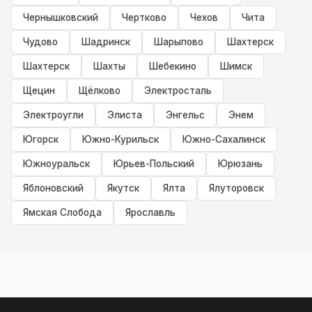
Чернышковский
Чертково
Чехов
Чита
Чудово
Шадринск
Шарыпово
Шахтерск
Шахтерск
Шахты
Шебекино
Шимск
Щецин
Щёлково
Электросталь
Электроугли
Элиста
Энгельс
Энем
Югорск
Южно-Курильск
Южно-Сахалинск
Южноуральск
Юрьев-Польский
Юрюзань
Яблоновский
Якутск
Ялта
Ялуторовск
Ямская Слобода
Ярославль