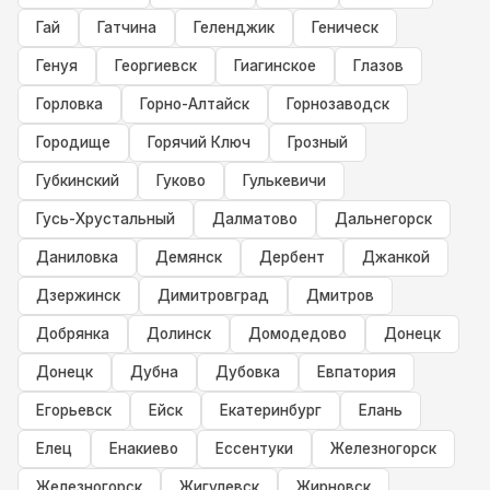
Гай
Гатчина
Геленджик
Геническ
Генуя
Георгиевск
Гиагинское
Глазов
Горловка
Горно-Алтайск
Горнозаводск
Городище
Горячий Ключ
Грозный
Губкинский
Гуково
Гулькевичи
Гусь-Хрустальный
Далматово
Дальнегорск
Даниловка
Демянск
Дербент
Джанкой
Дзержинск
Димитровград
Дмитров
Добрянка
Долинск
Домодедово
Донецк
Донецк
Дубна
Дубовка
Евпатория
Егорьевск
Ейск
Екатеринбург
Елань
Елец
Енакиево
Ессентуки
Железногорск
Железногорск
Жигулевск
Жирновск