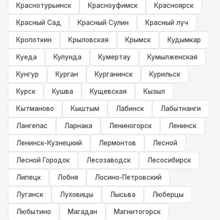
Краснотурьинск
Красноуфимск
Красноярск
Красный Сад
Красный Сулин
Красный луч
Кропоткин
Крыловская
Крымск
Кудымкар
Куеда
Кулунда
Кумертау
Кумылженская
Кунгур
Курган
Курганинск
Курильск
Курск
Кушва
Кущевская
Кызыл
Кытманово
Кыштым
Лабинск
Лабытнанги
Лангепас
Ларнака
Лениногорск
Ленинск
Ленинск-Кузнецкий
Лермонтов
Лесной
Лесной Городок
Лесозаводск
Лесосибирск
Липецк
Лобня
Лосино-Петровский
Луганск
Луховицы
Лысьва
Люберцы
Любытино
Магадан
Магнитогорск