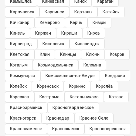
Камышлов
Каневская
Канск
Карагай
Карачаевск
Карпинск
Карталы
Катайск
Качканар
Кемерово
Керчь
Кимры
Кинель
Киржач
Кириши
Киров
Кировград
Киселевск
Кисловодск
Клетская
Клин
Клинцы
Ключи
Ковров
Когалым
Козьмодемьянск
Коломна
Коммунарка
Комсомольск-на-Амуре
Кондрово
Копейск
Кореновск
Коркино
Королёв
Корсаков
Кострома
Котельниково
Котово
Красноармейск
Красногвардейское
Красногорск
Краснодар
Красное Село
Краснокаменск
Краснокамск
Красноперекопск