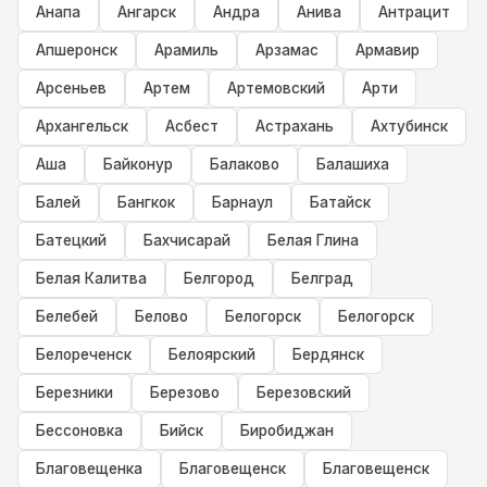
Анапа
Ангарск
Андра
Анива
Антрацит
Апшеронск
Арамиль
Арзамас
Армавир
Арсеньев
Артем
Артемовский
Арти
Архангельск
Асбест
Астрахань
Ахтубинск
Аша
Байконур
Балаково
Балашиха
Балей
Бангкок
Барнаул
Батайск
Батецкий
Бахчисарай
Белая Глина
Белая Калитва
Белгород
Белград
Белебей
Белово
Белогорск
Белогорск
Белореченск
Белоярский
Бердянск
Березники
Березово
Березовский
Бессоновка
Бийск
Биробиджан
Благовещенка
Благовещенск
Благовещенск