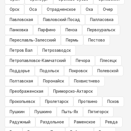
Орск
Оса
Отрадненское
Оха
Очер
Павловская
Павловский Посад
Палласовка
Панковка
Парфино
Пенза
Первоуральск
Переславль-Залесский
Пермь
Пестово
Петров Вал
Петрозаводск
Петропавловск-Камчатский
Печора
Плесецк
Поддорье
Подольск
Покровск
Полевской
Полтавская
Поронайск
Похвистнево
Преображенская
Приморско-Ахтарск
Прокопьевск
Пролетарск
Протвино
Псков
Пушкин
Пушкино
Пыть-Ях
Пятигорск
Радужный
Раздольное
Раменское
Ревда