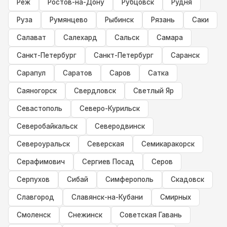
Реж
Ростов-на-Дону
Рубцовск
Рудня
Руза
Румянцево
Рыбинск
Рязань
Саки
Салават
Салехард
Сальск
Самара
Санкт-Петербург
Санкт-Петербург
Саранск
Сарапул
Саратов
Саров
Сатка
Саяногорск
Свердловск
Светлый Яр
Севастополь
Северо-Курильск
Северобайкальск
Северодвинск
Североуральск
Северская
Семикаракорск
Серафимович
Сергиев Посад
Серов
Серпухов
Сибай
Симферополь
Скадовск
Славгород
Славянск-на-Кубани
Смирных
Смоленск
Снежинск
Советская Гавань