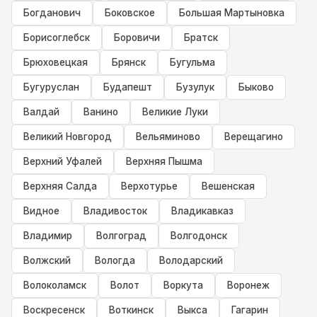
Богданович
Боковское
Большая Мартыновка
Борисоглебск
Боровичи
Братск
Брюховецкая
Брянск
Бугульма
Бугуруслан
Будапешт
Бузулук
Быково
Валдай
Ванино
Великие Луки
Великий Новгород
Вельяминово
Верещагино
Верхний Уфалей
Верхняя Пышма
Верхняя Салда
Верхотурье
Вешенская
Видное
Владивосток
Владикавказ
Владимир
Волгоград
Волгодонск
Волжский
Вологда
Володарский
Волоколамск
Волот
Воркута
Воронеж
Воскресенск
Воткинск
Выкса
Гагарин