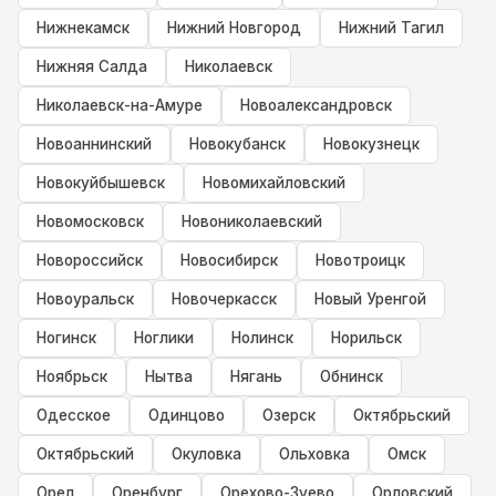
Нижнекамск
Нижний Новгород
Нижний Тагил
Нижняя Салда
Николаевск
Николаевск-на-Амуре
Новоалександровск
Новоаннинский
Новокубанск
Новокузнецк
Новокуйбышевск
Новомихайловский
Новомосковск
Новониколаевский
Новороссийск
Новосибирск
Новотроицк
Новоуральск
Новочеркасск
Новый Уренгой
Ногинск
Ноглики
Нолинск
Норильск
Ноябрьск
Нытва
Нягань
Обнинск
Одесское
Одинцово
Озерск
Октябрьский
Октябрьский
Окуловка
Ольховка
Омск
Орел
Оренбург
Орехово-Зуево
Орловский