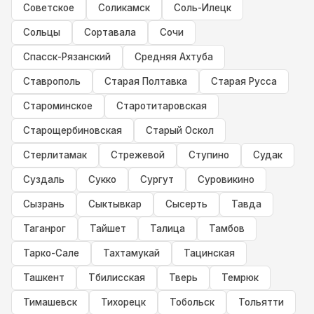
Советское
Соликамск
Соль-Илецк
Сольцы
Сортавала
Сочи
Спасск-Рязанский
Средняя Ахтуба
Ставрополь
Старая Полтавка
Старая Русса
Староминское
Старотитаровская
Старощербиновская
Старый Оскол
Стерлитамак
Стрежевой
Ступино
Судак
Суздаль
Сукко
Сургут
Суровикино
Сызрань
Сыктывкар
Сысерть
Тавда
Таганрог
Тайшет
Талица
Тамбов
Тарко-Сале
Тахтамукай
Тацинская
Ташкент
Тбилисская
Тверь
Темрюк
Тимашевск
Тихорецк
Тобольск
Тольятти