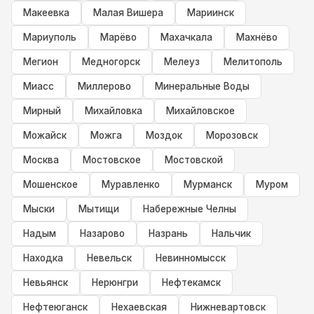
Макеевка
Малая Вишера
Мариинск
Мариуполь
Марёво
Махачкала
Махнёво
Мегион
Медногорск
Мелеуз
Мелитополь
Миасс
Миллерово
Минеральные Воды
Мирный
Михайловка
Михайловское
Можайск
Можга
Моздок
Морозовск
Москва
Мостовское
Мостовской
Мошенское
Муравленко
Мурманск
Муром
Мыски
Мытищи
Набережные Челны
Надым
Назарово
Назрань
Нальчик
Находка
Невельск
Невинномысск
Невьянск
Нерюнгри
Нефтекамск
Нефтеюганск
Нехаевская
Нижневартовск