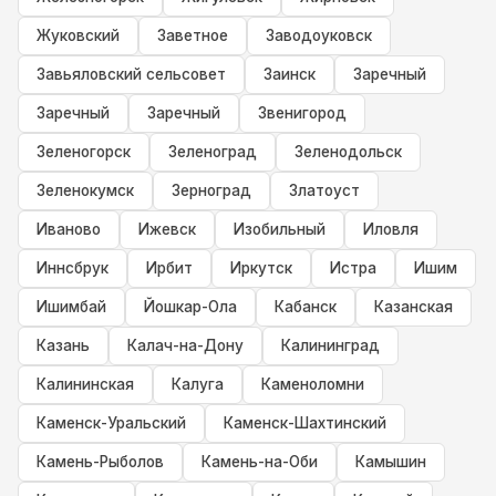
Жуковский
Заветное
Заводоуковск
Завьяловский сельсовет
Заинск
Заречный
Заречный
Заречный
Звенигород
Зеленогорск
Зеленоград
Зеленодольск
Зеленокумск
Зерноград
Златоуст
Иваново
Ижевск
Изобильный
Иловля
Иннсбрук
Ирбит
Иркутск
Истра
Ишим
Ишимбай
Йошкар-Ола
Кабанск
Казанская
Казань
Калач-на-Дону
Калининград
Калининская
Калуга
Каменоломни
Каменск-Уральский
Каменск-Шахтинский
Камень-Рыболов
Камень-на-Оби
Камышин