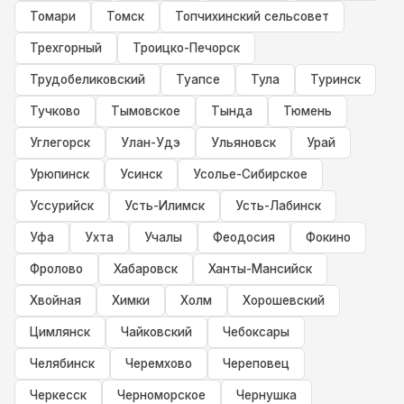
Томари
Томск
Топчихинский сельсовет
Трехгорный
Троицко-Печорск
Трудобеликовский
Туапсе
Тула
Туринск
Тучково
Тымовское
Тында
Тюмень
Углегорск
Улан-Удэ
Ульяновск
Урай
Урюпинск
Усинск
Усолье-Сибирское
Уссурийск
Усть-Илимск
Усть-Лабинск
Уфа
Ухта
Учалы
Феодосия
Фокино
Фролово
Хабаровск
Ханты-Мансийск
Хвойная
Химки
Холм
Хорошевский
Цимлянск
Чайковский
Чебоксары
Челябинск
Черемхово
Череповец
Черкесск
Черноморское
Чернушка