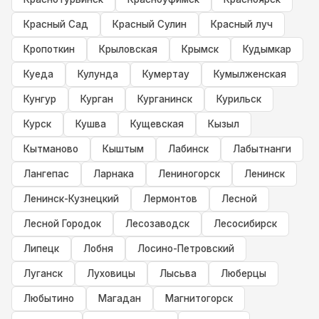
Красный Сад
Красный Сулин
Красный луч
Кропоткин
Крыловская
Крымск
Кудымкар
Куеда
Кулунда
Кумертау
Кумылженская
Кунгур
Курган
Курганинск
Курильск
Курск
Кушва
Кущевская
Кызыл
Кытманово
Кыштым
Лабинск
Лабытнанги
Лангепас
Ларнака
Лениногорск
Ленинск
Ленинск-Кузнецкий
Лермонтов
Лесной
Лесной Городок
Лесозаводск
Лесосибирск
Липецк
Лобня
Лосино-Петровский
Луганск
Луховицы
Лысьва
Люберцы
Любытино
Магадан
Магнитогорск