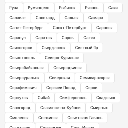
Руза
Румянцево
Рыбинск
Рязань
Саки
Салават
Салехард
Сальск
Самара
Санкт-Петербург
Санкт-Петербург
Саранск
Сарапул
Саратов
Саров
Сатка
Саяногорск
Свердловск
Светлый Яр
Севастополь
Северо-Курильск
Северобайкальск
Северодвинск
Североуральск
Северская
Семикаракорск
Серафимович
Сергиев Посад
Серов
Серпухов
Сибай
Симферополь
Скадовск
Славгород
Славянск-на-Кубани
Смирных
Смоленск
Снежинск
Советская Гавань
Советское
Соликамск
Соль-Илецк