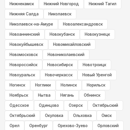
Нижнекамск
Нижний Новгород
Нижний Тагил
Нижняя Салда
Николаевск
Николаевск-на-Амуре
Новоалександровск
Новоаннинский
Новокубанск
Новокузнецк
Новокуйбышевск
Новомихайловский
Новомосковск
Новониколаевский
Новороссийск
Новосибирск
Новотроицк
Новоуральск
Новочеркасск
Новый Уренгой
Ногинск
Ноглики
Нолинск
Норильск
Ноябрьск
Нытва
Нягань
Обнинск
Одесское
Одинцово
Озерск
Октябрьский
Октябрьский
Окуловка
Ольховка
Омск
Орел
Оренбург
Орехово-Зуево
Орловский