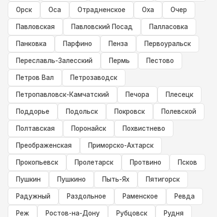
Орск
Оса
Отрадненское
Оха
Очер
Павловская
Павловский Посад
Палласовка
Панковка
Парфино
Пенза
Первоуральск
Переславль-Залесский
Пермь
Пестово
Петров Вал
Петрозаводск
Петропавловск-Камчатский
Печора
Плесецк
Поддорье
Подольск
Покровск
Полевской
Полтавская
Поронайск
Похвистнево
Преображенская
Приморско-Ахтарск
Прокопьевск
Пролетарск
Протвино
Псков
Пушкин
Пушкино
Пыть-Ях
Пятигорск
Радужный
Раздольное
Раменское
Ревда
Реж
Ростов-на-Дону
Рубцовск
Рудня