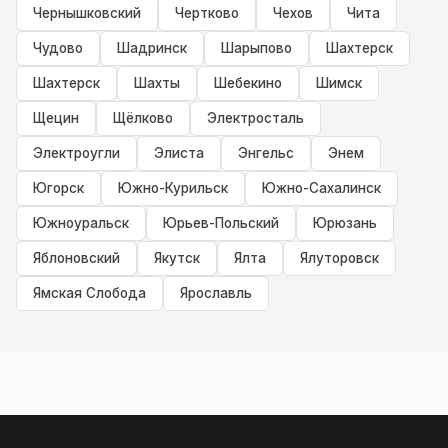
Чернышковский
Чертково
Чехов
Чита
Чудово
Шадринск
Шарыпово
Шахтерск
Шахтерск
Шахты
Шебекино
Шимск
Щецин
Щёлково
Электросталь
Электроугли
Элиста
Энгельс
Энем
Югорск
Южно-Курильск
Южно-Сахалинск
Южноуральск
Юрьев-Польский
Юрюзань
Яблоновский
Якутск
Ялта
Ялуторовск
Ямская Слобода
Ярославль