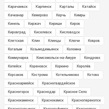
Карачаевск
Карпинск
Карталы
Катайск
Качканар
Кемерово
Керчь
Кимры
Кинель
Киржач
Кириши
Киров
Кировград
Киселевск
Кисловодск
Клетская
Клин
Клинцы
Ключи
Ковров
Когалым
Козьмодемьянск
Коломна
Коммунарка
Комсомольск-на-Амуре
Кондрово
Копейск
Кореновск
Коркино
Королёв
Корсаков
Кострома
Котельниково
Котово
Красноармейск
Красногвардейское
Красногорск
Краснодар
Красное Село
Краснокаменск
Краснокамск
Красноперекопск
Краснотурьинск
Красноуфимск
Красноярск