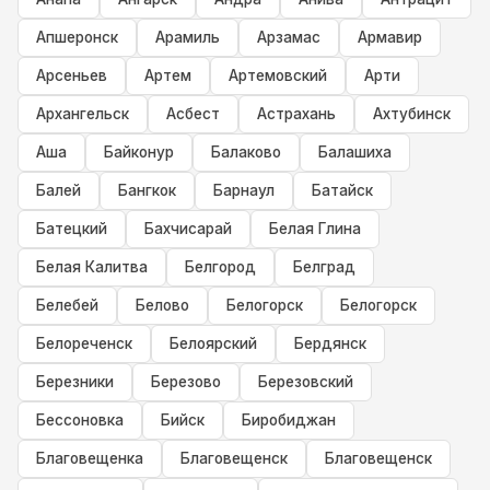
Апшеронск
Арамиль
Арзамас
Армавир
Арсеньев
Артем
Артемовский
Арти
Архангельск
Асбест
Астрахань
Ахтубинск
Аша
Байконур
Балаково
Балашиха
Балей
Бангкок
Барнаул
Батайск
Батецкий
Бахчисарай
Белая Глина
Белая Калитва
Белгород
Белград
Белебей
Белово
Белогорск
Белогорск
Белореченск
Белоярский
Бердянск
Березники
Березово
Березовский
Бессоновка
Бийск
Биробиджан
Благовещенка
Благовещенск
Благовещенск