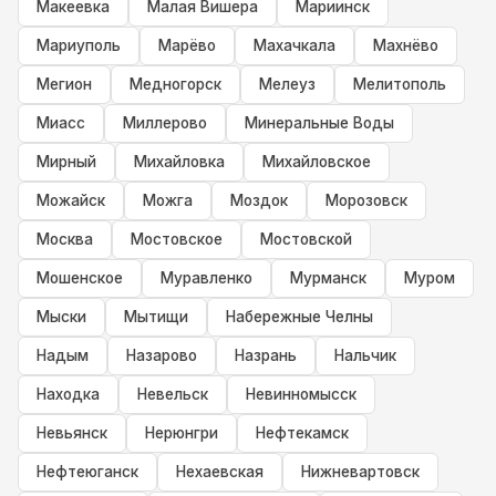
Макеевка
Малая Вишера
Мариинск
Мариуполь
Марёво
Махачкала
Махнёво
Мегион
Медногорск
Мелеуз
Мелитополь
Миасс
Миллерово
Минеральные Воды
Мирный
Михайловка
Михайловское
Можайск
Можга
Моздок
Морозовск
Москва
Мостовское
Мостовской
Мошенское
Муравленко
Мурманск
Муром
Мыски
Мытищи
Набережные Челны
Надым
Назарово
Назрань
Нальчик
Находка
Невельск
Невинномысск
Невьянск
Нерюнгри
Нефтекамск
Нефтеюганск
Нехаевская
Нижневартовск