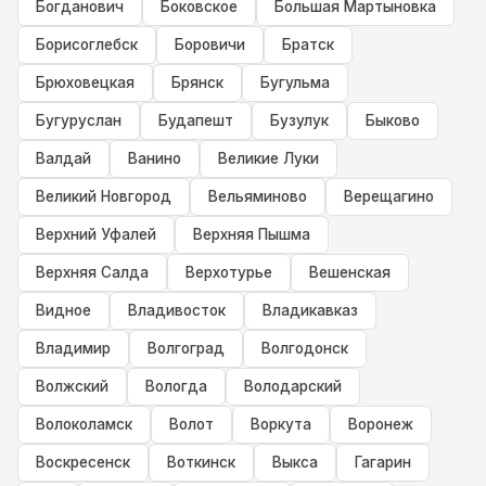
Богданович
Боковское
Большая Мартыновка
Борисоглебск
Боровичи
Братск
Брюховецкая
Брянск
Бугульма
Бугуруслан
Будапешт
Бузулук
Быково
Валдай
Ванино
Великие Луки
Великий Новгород
Вельяминово
Верещагино
Верхний Уфалей
Верхняя Пышма
Верхняя Салда
Верхотурье
Вешенская
Видное
Владивосток
Владикавказ
Владимир
Волгоград
Волгодонск
Волжский
Вологда
Володарский
Волоколамск
Волот
Воркута
Воронеж
Воскресенск
Воткинск
Выкса
Гагарин