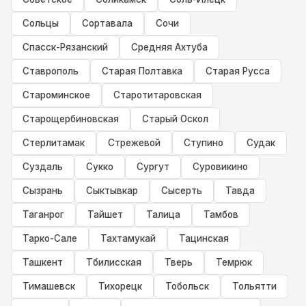
Сольцы
Сортавала
Сочи
Спасск-Рязанский
Средняя Ахтуба
Ставрополь
Старая Полтавка
Старая Русса
Староминское
Старотитаровская
Старощербиновская
Старый Оскол
Стерлитамак
Стрежевой
Ступино
Судак
Суздаль
Сукко
Сургут
Суровикино
Сызрань
Сыктывкар
Сысерть
Тавда
Таганрог
Тайшет
Талица
Тамбов
Тарко-Сале
Тахтамукай
Тацинская
Ташкент
Тбилисская
Тверь
Темрюк
Тимашевск
Тихорецк
Тобольск
Тольятти