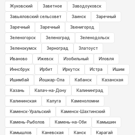
Жуковский
Заветное
Заводоуковск
Завьяловский сельсовет
Заинск
Заречный
Заречный
Заречный
Звенигород
Зеленогорск
Зеленоград
Зеленодольск
Зеленокумск
Зерноград
Златоуст
Иваново
Ижевск
Изобильный
Иловля
Иннсбрук
Ирбит
Иркутск
Истра
Ишим
Ишимбай
Йошкар-Ола
Кабанск
Казанская
Казань
Калач-на-Дону
Калининград
Калининская
Калуга
Каменоломни
Каменск-Уральский
Каменск-Шахтинский
Камень-Рыболов
Камень-на-Оби
Камышин
Камышлов
Каневская
Канск
Карагай