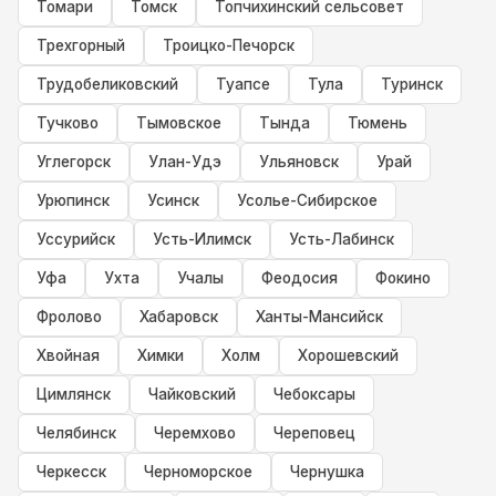
Томари
Томск
Топчихинский сельсовет
Трехгорный
Троицко-Печорск
Трудобеликовский
Туапсе
Тула
Туринск
Тучково
Тымовское
Тында
Тюмень
Углегорск
Улан-Удэ
Ульяновск
Урай
Урюпинск
Усинск
Усолье-Сибирское
Уссурийск
Усть-Илимск
Усть-Лабинск
Уфа
Ухта
Учалы
Феодосия
Фокино
Фролово
Хабаровск
Ханты-Мансийск
Хвойная
Химки
Холм
Хорошевский
Цимлянск
Чайковский
Чебоксары
Челябинск
Черемхово
Череповец
Черкесск
Черноморское
Чернушка