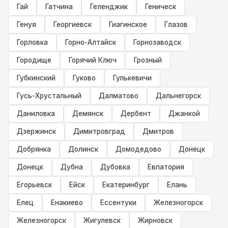
Гай
Гатчина
Геленджик
Геническ
Генуя
Георгиевск
Гиагинское
Глазов
Горловка
Горно-Алтайск
Горнозаводск
Городище
Горячий Ключ
Грозный
Губкинский
Гуково
Гулькевичи
Гусь-Хрустальный
Далматово
Дальнегорск
Даниловка
Демянск
Дербент
Джанкой
Дзержинск
Димитровград
Дмитров
Добрянка
Долинск
Домодедово
Донецк
Донецк
Дубна
Дубовка
Евпатория
Егорьевск
Ейск
Екатеринбург
Елань
Елец
Енакиево
Ессентуки
Железногорск
Железногорск
Жигулевск
Жирновск