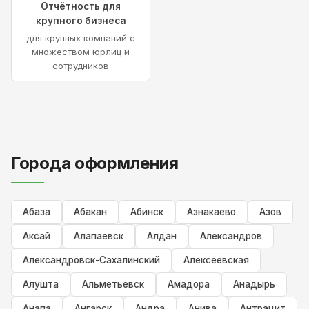
Отчётность для
крупного бизнеса
для крупных компаний с
множеством юрлиц и
сотрудников
Города оформления
Абаза
Абакан
Абинск
Азнакаево
Азов
Аксай
Алапаевск
Алдан
Александров
Александровск-Сахалинский
Алексеевская
Алушта
Альметьевск
Амадора
Анадырь
Анапа
Ангарск
Андра
Анива
Антрацит