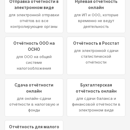
Отправка отчётности в
Нулевая отчётность
электронном виде
онлайн
для электронной отправки
для ИП и ООО, которые
отчётов во все
временно не ведут
контролирующие органы
деятельность
Отчётность ООО на
Отчётность в Росстат
ОСНО
для электронной сдачи
статистической
для ООО на общей
отчётности
системе
налогообложения
Сдача отчётности
Бухгалтерская
онлайн
отчётность онлайн
для онлайн-сдачи
для сдачи баланса и
отчётности в налоговую и
финансовой отчётности в
фонды
электронном виде
Отчётность для малого