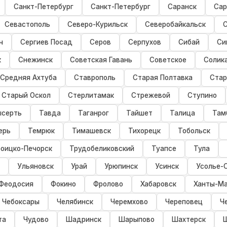
Санкт-Петербург
Санкт-Петербург
Саранск
Сар
Севастополь
Северо-Курильск
Северобайкальск
ч
Сергиев Посад
Серов
Серпухов
Сибай
Си
к
Снежинск
Советская Гавань
Советское
Солик
Средняя Ахтуба
Ставрополь
Старая Полтавка
Стар
Старый Оскол
Стерлитамак
Стрежевой
Ступино
ысерть
Тавда
Таганрог
Тайшет
Талица
Там
ерь
Темрюк
Тимашевск
Тихорецк
Тобольск
оицко-Печорск
Трудобеликовский
Туапсе
Тула
Ульяновск
Урай
Урюпинск
Усинск
Усолье-
Феодосия
Фокино
Фролово
Хабаровск
Ханты-Ма
Чебоксары
Челябинск
Черемхово
Череповец
Ч
та
Чудово
Шадринск
Шарыпово
Шахтерск