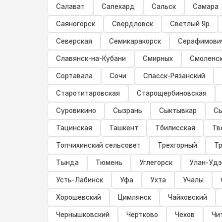
Салават
Салехард
Сальск
Самара
Саяногорск
Свердловск
Светлый Яр
Северская
Семикаракорск
Серафимови
Славянск-на-Кубани
Смирных
Смоленс
Сортавала
Сочи
Спасск-Рязанский
Старотитаровская
Старощербиновская
Суровикино
Сызрань
Сыктывкар
С
Тацинская
Ташкент
Тбилисская
Тв
Топчихинский сельсовет
Трехгорный
Тр
Тында
Тюмень
Углегорск
Улан-Удэ
Усть-Лабинск
Уфа
Ухта
Учалы
Хорошевский
Цимлянск
Чайковский
Чернышковский
Чертково
Чехов
Чи