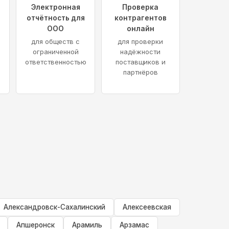
я
Электронная
Проверка
а
отчётность для
контрагентов
ООО
онлайн
для обществ с
для проверки
ограниченной
надёжности
ответственностью
поставщиков и
партнёров
Александровск-Сахалинский
Алексеевская
Апшеронск
Арамиль
Арзамас