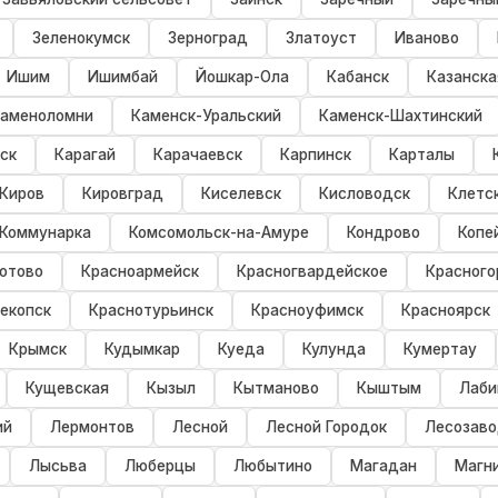
Зеленокумск
Зерноград
Златоуст
Иваново
Ишим
Ишимбай
Йошкар-Ола
Кабанск
Казанска
аменоломни
Каменск-Уральский
Каменск-Шахтинский
ск
Карагай
Карачаевск
Карпинск
Карталы
Киров
Кировград
Киселевск
Кисловодск
Клетс
Коммунарка
Комсомольск-на-Амуре
Кондрово
Копе
отово
Красноармейск
Красногвардейское
Красного
екопск
Краснотурьинск
Красноуфимск
Красноярск
Крымск
Кудымкар
Куеда
Кулунда
Кумертау
Кущевская
Кызыл
Кытманово
Кыштым
Лаби
ий
Лермонтов
Лесной
Лесной Городок
Лесозаво
Лысьва
Люберцы
Любытино
Магадан
Магн