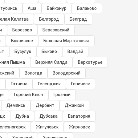
хтубинск
Аша
Байконур
Балаково
елая Калитва
Белгород
Белград
и
Березово
Березовский
ч
Боковское
Большая Мартыновка
шт
Бузулук
Быково
Валдай
хняя Пышма
Верхняя Салда
Верхотурье
лжский
Вологда
Володарский
й
Гатчина
Геленджик
Геническ
ще
Горячий Ключ
Грозный
Демянск
Дербент
Джанкой
цк
Дубна
Дубовка
Евпатория
елезногорск
Жигулевск
Жирновск
й
Заречный
Звенигород