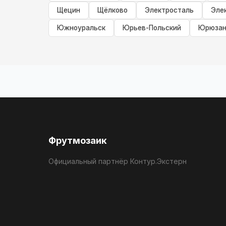
Щецин
Щёлково
Электросталь
Эле
Южноуральск
Юрьев-Польский
Юрюзан
Фрутмозаик
Официальный партнёр Контур.Экстерн