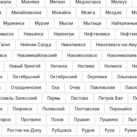
чкала
Махнёво
Мегион
Медногорск
Мелеуз
а
Михайловское
Можайск
Можга
Моздок
Мо
Мурманск
Муром
Мыски
Мытищи
Набережны
омысск
Невьянск
Нерюнгри
Нефтекамск
Нефтею
Тагил
Нижняя Салда
Николаевск
Николаевск-на-Ам
вск
Новомихайловский
Новомосковск
Новониколаев
Новый Уренгой
Ногинск
Ноглики
Нолинск
Но
к
Октябрьский
Октябрьский
Окуловка
Ольховка
а
Отрадненское
Оха
Очер
Павловская
Павл
славль-Залесский
Пермь
Пестово
Петров Вал
П
к
Покровск
Полевской
Полтавская
Поронайск
тарск
Протвино
Псков
Пушкин
Пушкино
Пыт
Ростов-на-Дону
Рубцовск
Рудня
Руза
Румя