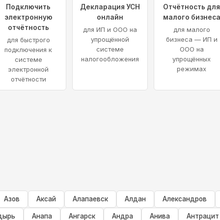
Подключить
Декларация УСН
Отчётность дл
электронную
онлайн
малого бизнес
отчётность
для ИП и ООО на
для малого
упрощённой
бизнеса — ИП и
для быстрого
системе
ООО на
подключения к
налогообложения
упрощённых
системе
режимах
электронной
отчётности
Азов
Аксай
Алапаевск
Алдан
Александров
дырь
Анапа
Ангарск
Андра
Анива
Антрацит