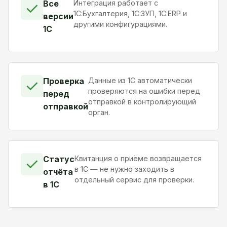
Все
Интеграция работает с
✓
1С:Бухгалтерия, 1С:ЗУП, 1С:ERP и
версии
другими конфигурациями.
1С
Проверка
Данные из 1С автоматически
✓
проверяются на ошибки перед
перед
отправкой в контролирующий
отправкой
орган.
Статус
Квитанция о приёме возвращается
✓
в 1С — не нужно заходить в
отчёта
отдельный сервис для проверки.
в 1С