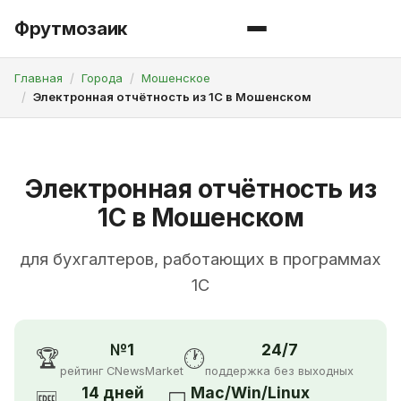
Фрутмозаик
Главная
Города
Мошенское
Электронная отчётность из 1С в Мошенском
Электронная отчётность из
1С в Мошенском
для бухгалтеров, работающих в программах
1С
№1
24/7
🏆
🕐
рейтинг CNewsMarket
поддержка без выходных
14 дней
Mac/Win/Linux