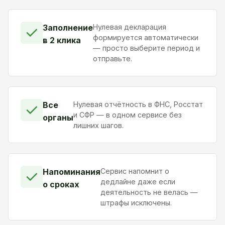
Заполнение
Нулевая декларация
✓
формируется автоматически
в 2 клика
— просто выберите период и
отправьте.
Все
Нулевая отчётность в ФНС, Росстат
✓
и СФР — в одном сервисе без
органы
лишних шагов.
Напоминания
Сервис напомнит о
✓
дедлайне даже если
о сроках
деятельность не велась —
штрафы исключены.