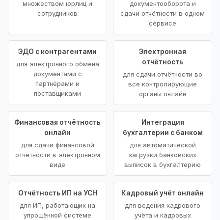
множеством юрлиц и
документооборота и
сотрудников
сдачи отчётности в одном
сервисе
ЭДО с контрагентами
Электронная
отчётность
для электронного обмена
документами с
для сдачи отчётности во
партнёрами и
все контролирующие
поставщиками
органы онлайн
Финансовая отчётность
Интеграция
онлайн
бухгалтерии с банком
для сдачи финансовой
для автоматической
отчётности в электронном
загрузки банковских
виде
выписок в бухгалтерию
Отчётность ИП на УСН
Кадровый учёт онлайн
для ИП, работающих на
для ведения кадрового
упрощённой системе
учёта и кадровых