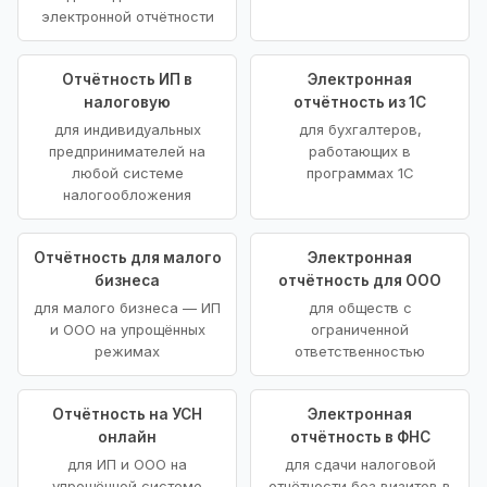
электронной отчётности
Отчётность ИП в
Электронная
налоговую
отчётность из 1С
для индивидуальных
для бухгалтеров,
предпринимателей на
работающих в
любой системе
программах 1С
налогообложения
Отчётность для малого
Электронная
бизнеса
отчётность для ООО
для малого бизнеса — ИП
для обществ с
и ООО на упрощённых
ограниченной
режимах
ответственностью
Отчётность на УСН
Электронная
онлайн
отчётность в ФНС
для ИП и ООО на
для сдачи налоговой
упрощённой системе
отчётности без визитов в