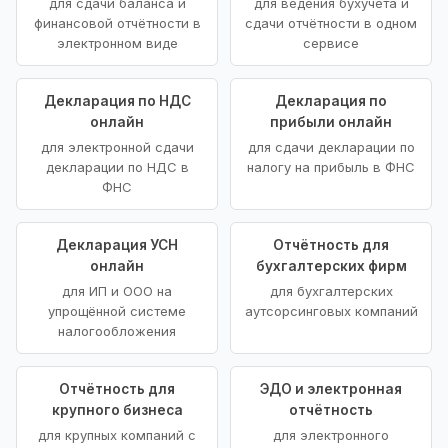
для сдачи баланса и
для ведения бухучёта и
финансовой отчётности в
сдачи отчётности в одном
электронном виде
сервисе
Декларация по НДС
Декларация по
онлайн
прибыли онлайн
для электронной сдачи
для сдачи декларации по
декларации по НДС в
налогу на прибыль в ФНС
ФНС
Декларация УСН
Отчётность для
онлайн
бухгалтерских фирм
для ИП и ООО на
для бухгалтерских
упрощённой системе
аутсорсинговых компаний
налогообложения
Отчётность для
ЭДО и электронная
крупного бизнеса
отчётность
для крупных компаний с
для электронного