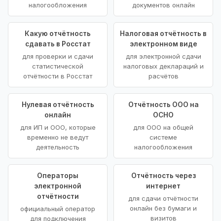
налогообложения
документов онлайн
Какую отчётность
Налоговая отчётность в
сдавать в Росстат
электронном виде
для проверки и сдачи
для электронной сдачи
статистической
налоговых деклараций и
отчётности в Росстат
расчётов
Нулевая отчётность
Отчётность ООО на
онлайн
ОСНО
для ИП и ООО, которые
для ООО на общей
временно не ведут
системе
деятельность
налогообложения
Операторы
Отчётность через
электронной
интернет
отчётности
для сдачи отчётности
онлайн без бумаги и
официальный оператор
визитов
для подключения