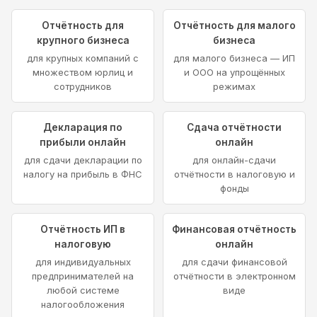
Отчётность для
Отчётность для малого
крупного бизнеса
бизнеса
для крупных компаний с
для малого бизнеса — ИП
множеством юрлиц и
и ООО на упрощённых
сотрудников
режимах
Декларация по
Сдача отчётности
прибыли онлайн
онлайн
для сдачи декларации по
для онлайн-сдачи
налогу на прибыль в ФНС
отчётности в налоговую и
фонды
Отчётность ИП в
Финансовая отчётность
налоговую
онлайн
для индивидуальных
для сдачи финансовой
предпринимателей на
отчётности в электронном
любой системе
виде
налогообложения