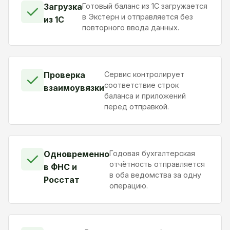
Загрузка
Готовый баланс из 1С загружается
✓
в Экстерн и отправляется без
из 1С
повторного ввода данных.
Проверка
Сервис контролирует
✓
соответствие строк
взаимоувязки
баланса и приложений
перед отправкой.
Одновременно
Годовая бухгалтерская
✓
отчётность отправляется
в ФНС и
в оба ведомства за одну
Росстат
операцию.