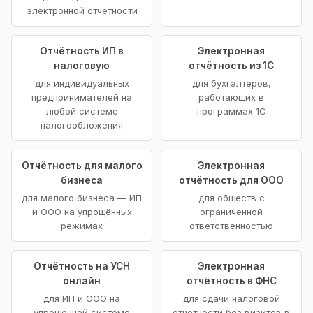
электронной отчётности
Отчётность ИП в
Электронная
налоговую
отчётность из 1С
для индивидуальных
для бухгалтеров,
предпринимателей на
работающих в
любой системе
программах 1С
налогообложения
Отчётность для малого
Электронная
бизнеса
отчётность для ООО
для малого бизнеса — ИП
для обществ с
и ООО на упрощённых
ограниченной
режимах
ответственностью
Отчётность на УСН
Электронная
онлайн
отчётность в ФНС
для ИП и ООО на
для сдачи налоговой
упрощённой системе
отчётности без визитов в