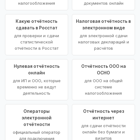
налогообложения
документов онлайн
Какую отчётность
Налоговая отчётность в
сдавать в Росстат
электронном виде
для проверки и сдачи
для электронной сдачи
статистической
налоговых деклараций и
отчётности в Росстат
расчётов
Нулевая отчётность
Отчётность ООО на
онлайн
ОСНО
для ИП и ООО, которые
для ООО на общей
временно не ведут
системе
деятельность
налогообложения
Операторы
Отчётность через
электронной
интернет
отчётности
для сдачи отчётности
онлайн без бумаги и
официальный оператор
визитов
для подключения