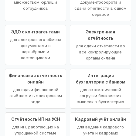
множеством юрлиц и
документооборота и
сотрудников
сдачи отчётности в одном
сервисе
ЭДО с контрагентами
Электронная
отчётность
для электронного обмена
документами с
для сдачи отчётности во
партнёрами и
все контролирующие
поставщиками
органы онлайн
Финансовая отчётность
Интеграция
онлайн
бухгалтерии с банком
для сдачи финансовой
для автоматической
отчётности в электронном
загрузки банковских
виде
выписок в бухгалтерию
Отчётность ИП на УСН
Кадровый учёт онлайн
для ИП, работающих на
для ведения кадрового
упрощённой системе
учёта и кадровых