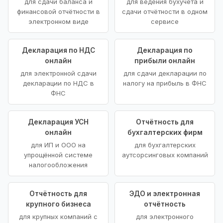
для сдачи баланса и
для ведения бухучёта и
финансовой отчётности в
сдачи отчётности в одном
электронном виде
сервисе
Декларация по НДС
Декларация по
онлайн
прибыли онлайн
для электронной сдачи
для сдачи декларации по
декларации по НДС в
налогу на прибыль в ФНС
ФНС
Декларация УСН
Отчётность для
онлайн
бухгалтерских фирм
для ИП и ООО на
для бухгалтерских
упрощённой системе
аутсорсинговых компаний
налогообложения
Отчётность для
ЭДО и электронная
крупного бизнеса
отчётность
для крупных компаний с
для электронного