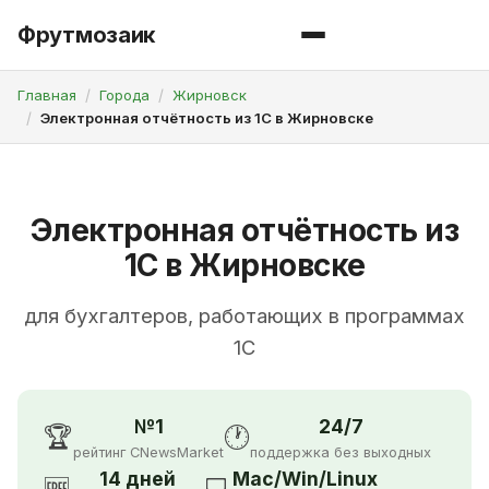
Фрутмозаик
Главная
Города
Жирновск
Электронная отчётность из 1С в Жирновске
Электронная отчётность из
1С в Жирновске
для бухгалтеров, работающих в программах
1С
№1
24/7
🏆
🕐
рейтинг CNewsMarket
поддержка без выходных
14 дней
Mac/Win/Linux