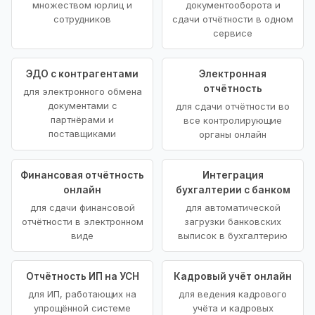
множеством юрлиц и
документооборота и
сотрудников
сдачи отчётности в одном
сервисе
ЭДО с контрагентами
Электронная
отчётность
для электронного обмена
документами с
для сдачи отчётности во
партнёрами и
все контролирующие
поставщиками
органы онлайн
Финансовая отчётность
Интеграция
онлайн
бухгалтерии с банком
для сдачи финансовой
для автоматической
отчётности в электронном
загрузки банковских
виде
выписок в бухгалтерию
Отчётность ИП на УСН
Кадровый учёт онлайн
для ИП, работающих на
для ведения кадрового
упрощённой системе
учёта и кадровых