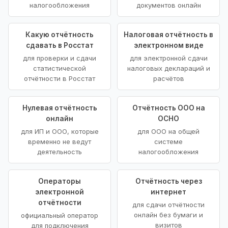
налогообложения
документов онлайн
Какую отчётность
Налоговая отчётность в
сдавать в Росстат
электронном виде
для проверки и сдачи
для электронной сдачи
статистической
налоговых деклараций и
отчётности в Росстат
расчётов
Нулевая отчётность
Отчётность ООО на
онлайн
ОСНО
для ИП и ООО, которые
для ООО на общей
временно не ведут
системе
деятельность
налогообложения
Операторы
Отчётность через
электронной
интернет
отчётности
для сдачи отчётности
онлайн без бумаги и
официальный оператор
визитов
для подключения