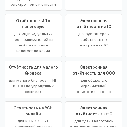
электронной отчётности
Отчётность ИП в
Электронная
налоговую
отчётность из 1С
для индивидуальных
для бухгалтеров,
предпринимателей на
работающих в
любой системе
программах 1С
налогообложения
Отчётность для малого
Электронная
бизнеса
отчётность для ООО
для малого бизнеса — ИП
для обществ с
и ООО на упрощённых
ограниченной
режимах
ответственностью
Отчётность на УСН
Электронная
онлайн
отчётность в ФНС
для ИП и ООО на
для сдачи налоговой
упрощённой системе
отчётности без визитов в