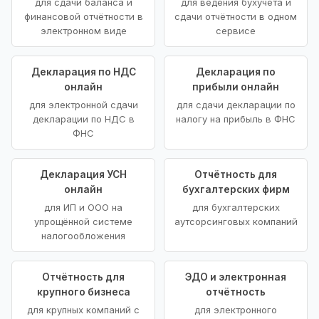
для сдачи баланса и
для ведения бухучёта и
финансовой отчётности в
сдачи отчётности в одном
электронном виде
сервисе
Декларация по НДС
Декларация по
онлайн
прибыли онлайн
для электронной сдачи
для сдачи декларации по
декларации по НДС в
налогу на прибыль в ФНС
ФНС
Декларация УСН
Отчётность для
онлайн
бухгалтерских фирм
для ИП и ООО на
для бухгалтерских
упрощённой системе
аутсорсинговых компаний
налогообложения
Отчётность для
ЭДО и электронная
крупного бизнеса
отчётность
для крупных компаний с
для электронного