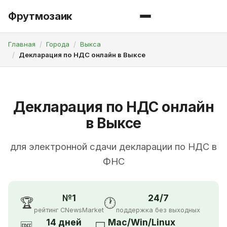
Фрутмозаик
Главная
Города
Выкса
Декларация по НДС онлайн в Выксе
Декларация по НДС онлайн
в Выксе
для электронной сдачи декларации по НДС в
ФНС
№1
24/7
🏆
🕐
рейтинг CNewsMarket
поддержка без выходных
14 дней
Mac/Win/Linux