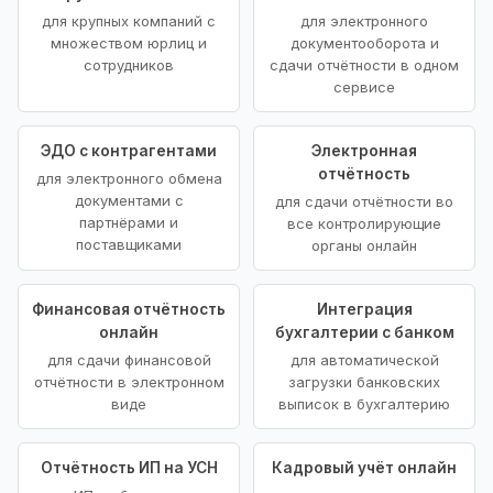
для крупных компаний с
для электронного
множеством юрлиц и
документооборота и
сотрудников
сдачи отчётности в одном
сервисе
ЭДО с контрагентами
Электронная
отчётность
для электронного обмена
документами с
для сдачи отчётности во
партнёрами и
все контролирующие
поставщиками
органы онлайн
Финансовая отчётность
Интеграция
онлайн
бухгалтерии с банком
для сдачи финансовой
для автоматической
отчётности в электронном
загрузки банковских
виде
выписок в бухгалтерию
Отчётность ИП на УСН
Кадровый учёт онлайн