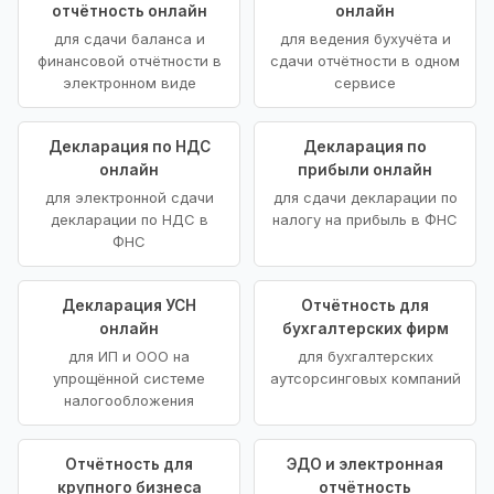
отчётность онлайн
онлайн
для сдачи баланса и
для ведения бухучёта и
финансовой отчётности в
сдачи отчётности в одном
электронном виде
сервисе
Декларация по НДС
Декларация по
онлайн
прибыли онлайн
для электронной сдачи
для сдачи декларации по
декларации по НДС в
налогу на прибыль в ФНС
ФНС
Декларация УСН
Отчётность для
онлайн
бухгалтерских фирм
для ИП и ООО на
для бухгалтерских
упрощённой системе
аутсорсинговых компаний
налогообложения
Отчётность для
ЭДО и электронная
крупного бизнеса
отчётность