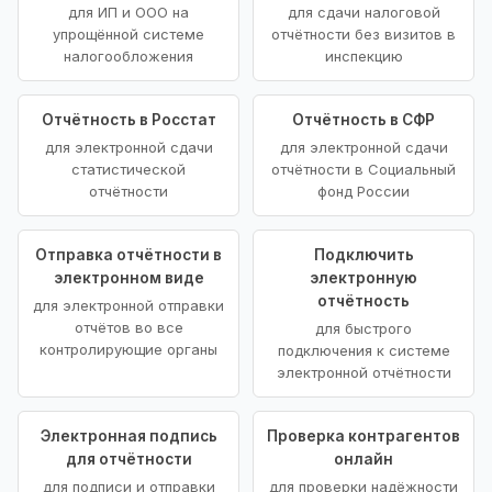
для ИП и ООО на
для сдачи налоговой
упрощённой системе
отчётности без визитов в
налогообложения
инспекцию
Отчётность в Росстат
Отчётность в СФР
для электронной сдачи
для электронной сдачи
статистической
отчётности в Социальный
отчётности
фонд России
Отправка отчётности в
Подключить
электронном виде
электронную
отчётность
для электронной отправки
отчётов во все
для быстрого
контролирующие органы
подключения к системе
электронной отчётности
Электронная подпись
Проверка контрагентов
для отчётности
онлайн
для подписи и отправки
для проверки надёжности