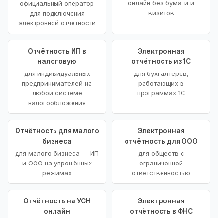
онлайн без бумаги и
официальный оператор
визитов
для подключения
электронной отчётности
Отчётность ИП в
Электронная
налоговую
отчётность из 1С
для индивидуальных
для бухгалтеров,
предпринимателей на
работающих в
любой системе
программах 1С
налогообложения
Отчётность для малого
Электронная
бизнеса
отчётность для ООО
для малого бизнеса — ИП
для обществ с
и ООО на упрощённых
ограниченной
режимах
ответственностью
Отчётность на УСН
Электронная
онлайн
отчётность в ФНС