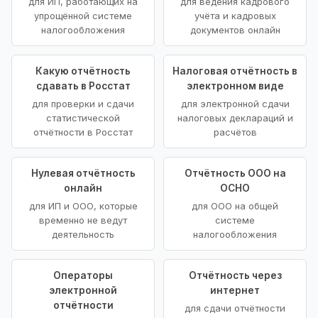
для ИП, работающих на
для ведения кадрового
упрощённой системе
учёта и кадровых
налогообложения
документов онлайн
Какую отчётность
Налоговая отчётность в
сдавать в Росстат
электронном виде
для проверки и сдачи
для электронной сдачи
статистической
налоговых деклараций и
отчётности в Росстат
расчётов
Нулевая отчётность
Отчётность ООО на
онлайн
ОСНО
для ИП и ООО, которые
для ООО на общей
временно не ведут
системе
деятельность
налогообложения
Операторы
Отчётность через
электронной
интернет
отчётности
для сдачи отчётности