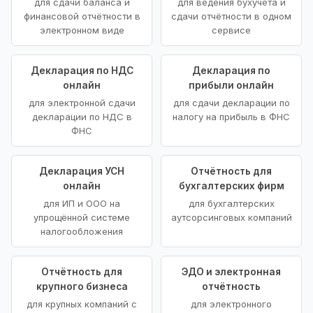
для сдачи баланса и
для ведения бухучёта и
финансовой отчётности в
сдачи отчётности в одном
электронном виде
сервисе
Декларация по НДС
Декларация по
онлайн
прибыли онлайн
для электронной сдачи
для сдачи декларации по
декларации по НДС в
налогу на прибыль в ФНС
ФНС
Декларация УСН
Отчётность для
онлайн
бухгалтерских фирм
для ИП и ООО на
для бухгалтерских
упрощённой системе
аутсорсинговых компаний
налогообложения
Отчётность для
ЭДО и электронная
крупного бизнеса
отчётность
для крупных компаний с
для электронного