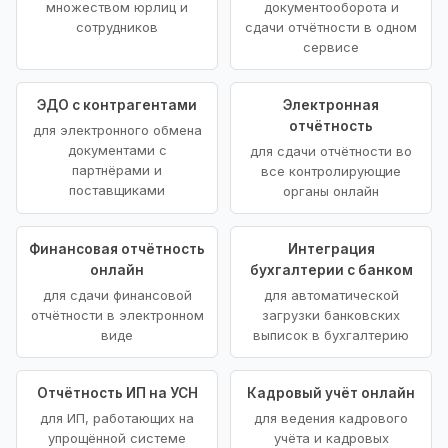
множеством юрлиц и
документооборота и
сотрудников
сдачи отчётности в одном
сервисе
ЭДО с контрагентами
Электронная
отчётность
для электронного обмена
документами с
для сдачи отчётности во
партнёрами и
все контролирующие
поставщиками
органы онлайн
Финансовая отчётность
Интеграция
онлайн
бухгалтерии с банком
для сдачи финансовой
для автоматической
отчётности в электронном
загрузки банковских
виде
выписок в бухгалтерию
Отчётность ИП на УСН
Кадровый учёт онлайн
для ИП, работающих на
для ведения кадрового
упрощённой системе
учёта и кадровых