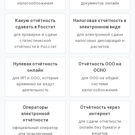
налогообложения
документов онлайн
Какую отчётность
Налоговая отчётность в
сдавать в Росстат
электронном виде
для проверки и сдачи
для электронной сдачи
статистической
налоговых деклараций и
отчётности в Росстат
расчётов
Нулевая отчётность
Отчётность ООО на
онлайн
ОСНО
для ИП и ООО, которые
для ООО на общей
временно не ведут
системе
деятельность
налогообложения
Операторы
Отчётность через
электронной
интернет
отчётности
для сдачи отчётности
онлайн без бумаги и
официальный оператор
визитов
для подключения