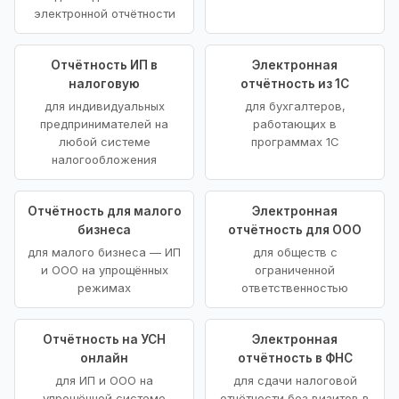
электронной отчётности
Отчётность ИП в
Электронная
налоговую
отчётность из 1С
для индивидуальных
для бухгалтеров,
предпринимателей на
работающих в
любой системе
программах 1С
налогообложения
Отчётность для малого
Электронная
бизнеса
отчётность для ООО
для малого бизнеса — ИП
для обществ с
и ООО на упрощённых
ограниченной
режимах
ответственностью
Отчётность на УСН
Электронная
онлайн
отчётность в ФНС
для ИП и ООО на
для сдачи налоговой
упрощённой системе
отчётности без визитов в