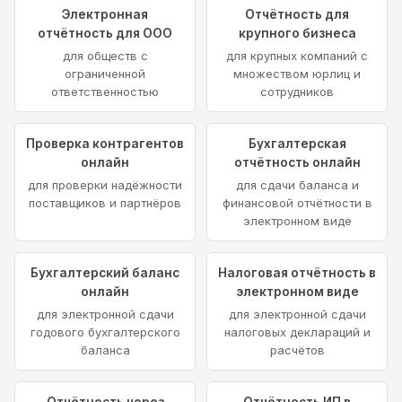
Электронная
Отчётность для
отчётность для ООО
крупного бизнеса
для обществ с
для крупных компаний с
ограниченной
множеством юрлиц и
ответственностью
сотрудников
Проверка контрагентов
Бухгалтерская
онлайн
отчётность онлайн
для проверки надёжности
для сдачи баланса и
поставщиков и партнёров
финансовой отчётности в
электронном виде
Бухгалтерский баланс
Налоговая отчётность в
онлайн
электронном виде
для электронной сдачи
для электронной сдачи
годового бухгалтерского
налоговых деклараций и
баланса
расчётов
Отчётность через
Отчётность ИП в