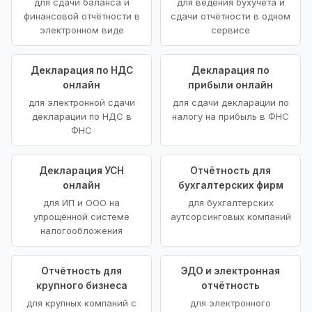
для сдачи баланса и
для ведения бухучёта и
финансовой отчётности в
сдачи отчётности в одном
электронном виде
сервисе
Декларация по НДС
Декларация по
онлайн
прибыли онлайн
для электронной сдачи
для сдачи декларации по
декларации по НДС в
налогу на прибыль в ФНС
ФНС
Декларация УСН
Отчётность для
онлайн
бухгалтерских фирм
для ИП и ООО на
для бухгалтерских
упрощённой системе
аутсорсинговых компаний
налогообложения
Отчётность для
ЭДО и электронная
крупного бизнеса
отчётность
для крупных компаний с
для электронного