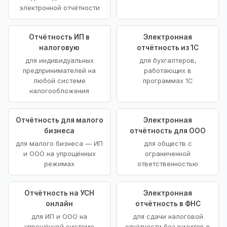
электронной отчётности
Отчётность ИП в
Электронная
налоговую
отчётность из 1С
для индивидуальных
для бухгалтеров,
предпринимателей на
работающих в
любой системе
программах 1С
налогообложения
Отчётность для малого
Электронная
бизнеса
отчётность для ООО
для малого бизнеса — ИП
для обществ с
и ООО на упрощённых
ограниченной
режимах
ответственностью
Отчётность на УСН
Электронная
онлайн
отчётность в ФНС
для ИП и ООО на
для сдачи налоговой
упрощённой системе
отчётности без визитов в