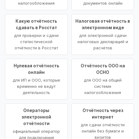
налогообложения
документов онлайн
Какую отчётность
Налоговая отчётность в
сдавать в Росстат
электронном виде
для проверки и сдачи
для электронной сдачи
статистической
налоговых деклараций и
отчётности в Росстат
расчётов
Нулевая отчётность
Отчётность ООО на
онлайн
ОСНО
для ИП и ООО, которые
для ООО на общей
временно не ведут
системе
деятельность
налогообложения
Операторы
Отчётность через
электронной
интернет
отчётности
для сдачи отчётности
онлайн без бумаги и
официальный оператор
визитов
для подключения