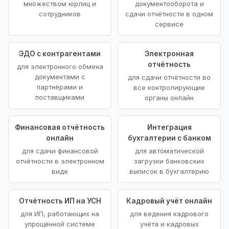
множеством юрлиц и
документооборота и
сотрудников
сдачи отчётности в одном
сервисе
ЭДО с контрагентами
Электронная
отчётность
для электронного обмена
документами с
для сдачи отчётности во
партнёрами и
все контролирующие
поставщиками
органы онлайн
Финансовая отчётность
Интеграция
онлайн
бухгалтерии с банком
для сдачи финансовой
для автоматической
отчётности в электронном
загрузки банковских
виде
выписок в бухгалтерию
Отчётность ИП на УСН
Кадровый учёт онлайн
для ИП, работающих на
для ведения кадрового
упрощённой системе
учёта и кадровых