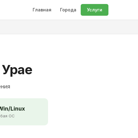
Главная
Города
Услуги
 Урае
ения
in/Linux
бая ОС