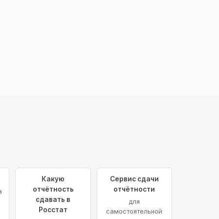
н
Какую
Сервис сдачи
отчётность
отчётности
а
сдавать в
для
Росстат
самостоятельной