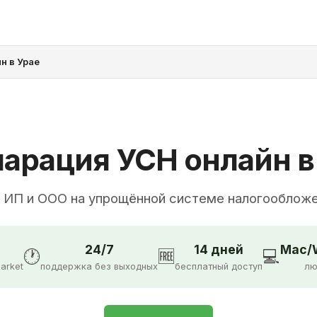
н в Урае
арация УСН онлайн в
 ИП и ООО на упрощённой системе налогооблож
24/7
14 дней
Mac/W
🕐
🆓
💻
arket
поддержка без выходных
бесплатный доступ
лю