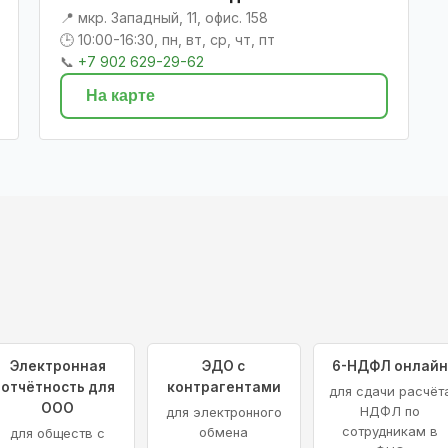
📍 мкр. Западный, 11, офис. 158
🕒 10:00-16:30, пн, вт, ср, чт, пт
📞
+7 902 629-29-62
На карте
Электронная
ЭДО с
6-НДФЛ онлай
отчётность для
контрагентами
для сдачи расчёт
ООО
НДФЛ по
для электронного
сотрудникам в
обмена
для обществ с