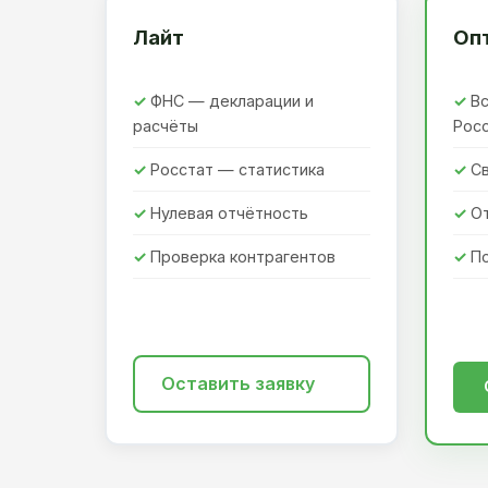
Лайт
Оп
ФНС — декларации и
Вс
расчёты
Рос
Росстат — статистика
Св
Нулевая отчётность
О
Проверка контрагентов
П
Оставить заявку