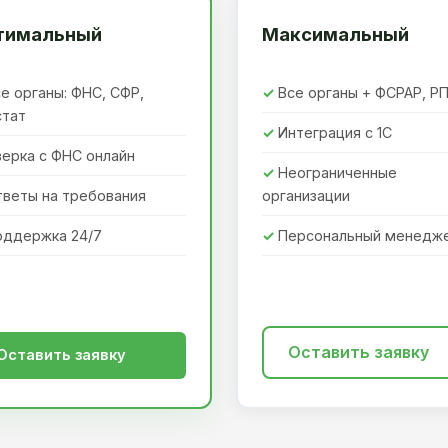
тимальный
Максимальный
е органы: ФНС, СФР,
Все органы + ФСРАР, Р
стат
Интеграция с 1С
ерка с ФНС онлайн
Неограниченные
тветы на требования
организации
оддержка 24/7
Персональный менедж
Оставить заявку
Оставить заявку