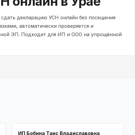
Н онлайн в Урае
и сдать декларацию УСН онлайн без посещения
азками, автоматически проверяется и
нной ЭП. Подходит для ИП и ООО на упрощённой
ИП Бобина Таис Владиславовна