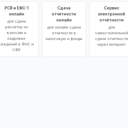
РСВ и ЕФС-1
Сдача
Сервис
онлайн
отчётности
электронной
онлайн
отчётности
для сдачи
расчётов по
для онлайн-сдачи
для
взносам и
отчётности в
самостоятельной
кадровых
налоговую и фонды
сдачи отчётности
сведений в ФНС и
через интернет
СФР