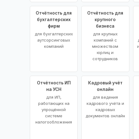
Отчётность для
Отчётность для
бухгалтерских
крупного
фирм
бизнеса
для бухгалтерских
для крупных
аутсорсинговых
компаний с
компаний
множеством
юрлиц и
сотрудников
Отчётность ИП
Кадровый учёт
на УСН
онлайн
для ИП,
для ведения
работающих на
кадрового учёта и
упрощённой
кадровых
системе
документов онлайн
налогообложения