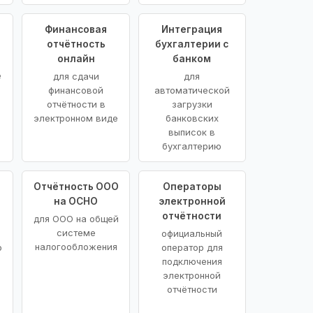
Финансовая
Интеграция
отчётность
бухгалтерии с
онлайн
банком
е
для сдачи
для
финансовой
автоматической
отчётности в
загрузки
электронном виде
банковских
выписок в
бухгалтерию
Отчётность ООО
Операторы
на ОСНО
электронной
отчётности
для ООО на общей
системе
официальный
налогообложения
о
оператор для
подключения
электронной
отчётности