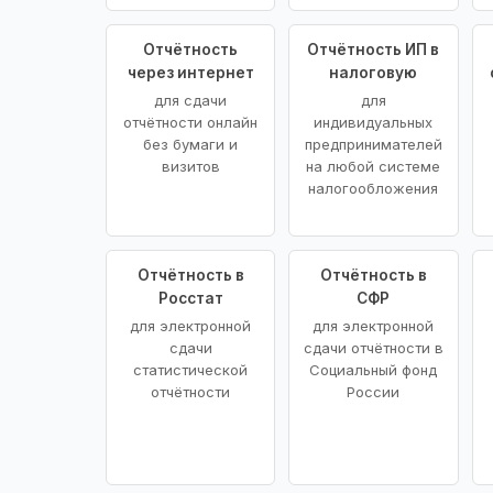
Отчётность
Отчётность ИП в
через интернет
налоговую
для сдачи
для
отчётности онлайн
индивидуальных
без бумаги и
предпринимателей
визитов
на любой системе
налогообложения
Отчётность в
Отчётность в
Росстат
СФР
для электронной
для электронной
сдачи
сдачи отчётности в
статистической
Социальный фонд
отчётности
России