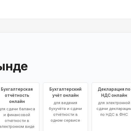
ынде
Бухгалтерская
Бухгалтерский
Декларация по
отчётность
учёт онлайн
НДС онлайн
онлайн
для ведения
для электронной
бухучёта и сдачи
сдачи деклараци
для сдачи баланса
отчётности в
по НДС в ФНС
и финансовой
одном сервисе
отчётности в
электронном виде