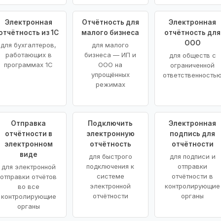
Электронная
Отчётность для
Электронная
отчётность из 1С
малого бизнеса
отчётность для
ООО
для бухгалтеров,
для малого
работающих в
бизнеса — ИП и
для обществ с
программах 1С
ООО на
ограниченной
упрощённых
ответственность
режимах
Отправка
Подключить
Электронная
отчётности в
электронную
подпись для
электронном
отчётность
отчётности
виде
для быстрого
для подписи и
подключения к
отправки
для электронной
системе
отчётности в
отправки отчётов
электронной
контролирующие
во все
отчётности
органы
контролирующие
органы