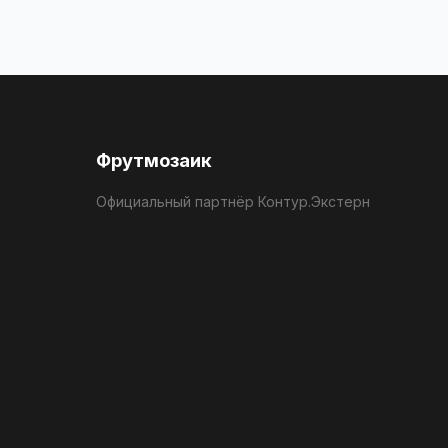
Фрутмозаик
Официальный партнёр Контур.Экстерн