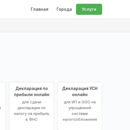
Главная
Города
Услуги
Декларация по
Декларация УСН
прибыли онлайн
онлайн
для сдачи
для ИП и ООО на
и
декларации по
упрощённой
налогу на прибыль
системе
в ФНС
налогообложения