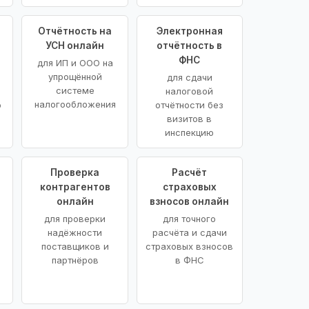
Отчётность на
Электронная
УСН онлайн
отчётность в
ФНС
для ИП и ООО на
упрощённой
для сдачи
системе
налоговой
налогообложения
ю
отчётности без
визитов в
инспекцию
Проверка
Расчёт
контрагентов
страховых
онлайн
взносов онлайн
для проверки
для точного
надёжности
расчёта и сдачи
поставщиков и
страховых взносов
партнёров
в ФНС