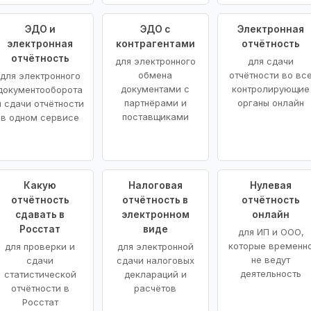
ЭДО и
ЭДО с
Электронная
электронная
контрагентами
отчётность
отчётность
для электронного
для сдачи
обмена
отчётности во вс
для электронного
документами с
контролирующие
документооборота
партнёрами и
органы онлайн
и сдачи отчётности
поставщиками
в одном сервисе
Какую
Налоговая
Нулевая
отчётность
отчётность в
отчётность
сдавать в
электронном
онлайн
Росстат
виде
для ИП и ООО,
которые временн
для проверки и
для электронной
не ведут
сдачи
сдачи налоговых
деятельность
статистической
деклараций и
отчётности в
расчётов
Росстат