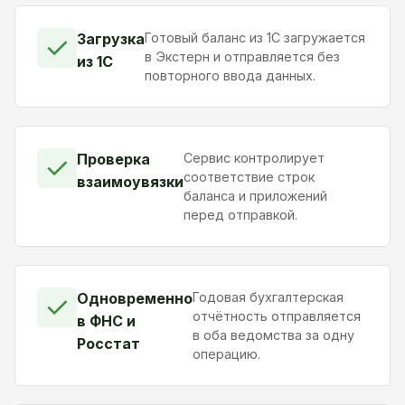
Загрузка
Готовый баланс из 1С загружается
✓
в Экстерн и отправляется без
из 1С
повторного ввода данных.
Проверка
Сервис контролирует
✓
соответствие строк
взаимоувязки
баланса и приложений
перед отправкой.
Одновременно
Годовая бухгалтерская
✓
отчётность отправляется
в ФНС и
в оба ведомства за одну
Росстат
операцию.