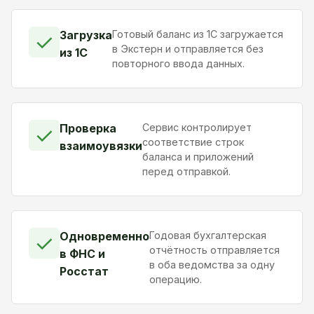
Загрузка
Готовый баланс из 1С загружается
✓
в Экстерн и отправляется без
из 1С
повторного ввода данных.
Проверка
Сервис контролирует
✓
соответствие строк
взаимоувязки
баланса и приложений
перед отправкой.
Одновременно
Годовая бухгалтерская
✓
отчётность отправляется
в ФНС и
в оба ведомства за одну
Росстат
операцию.