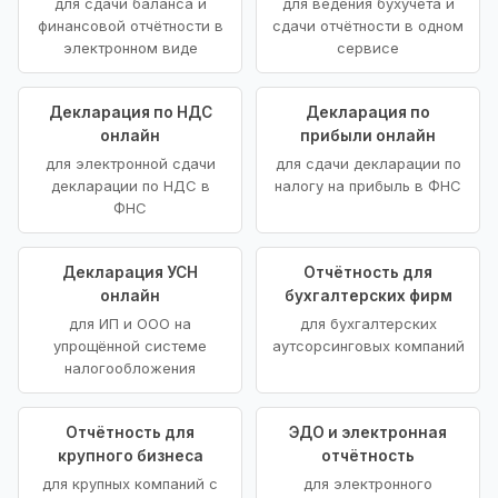
для сдачи баланса и
для ведения бухучёта и
финансовой отчётности в
сдачи отчётности в одном
электронном виде
сервисе
Декларация по НДС
Декларация по
онлайн
прибыли онлайн
для электронной сдачи
для сдачи декларации по
декларации по НДС в
налогу на прибыль в ФНС
ФНС
Декларация УСН
Отчётность для
онлайн
бухгалтерских фирм
для ИП и ООО на
для бухгалтерских
упрощённой системе
аутсорсинговых компаний
налогообложения
Отчётность для
ЭДО и электронная
крупного бизнеса
отчётность
для крупных компаний с
для электронного