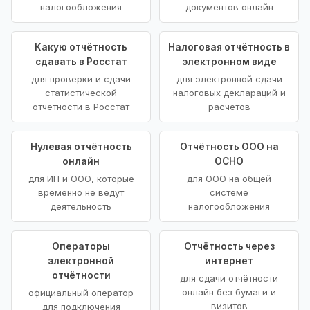
налогообложения
документов онлайн
Какую отчётность
Налоговая отчётность в
сдавать в Росстат
электронном виде
для проверки и сдачи
для электронной сдачи
статистической
налоговых деклараций и
отчётности в Росстат
расчётов
Нулевая отчётность
Отчётность ООО на
онлайн
ОСНО
для ИП и ООО, которые
для ООО на общей
временно не ведут
системе
деятельность
налогообложения
Операторы
Отчётность через
электронной
интернет
отчётности
для сдачи отчётности
онлайн без бумаги и
официальный оператор
визитов
для подключения