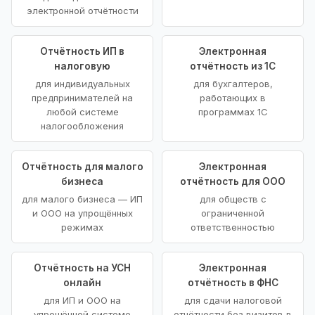
электронной отчётности
Отчётность ИП в
Электронная
налоговую
отчётность из 1С
для индивидуальных
для бухгалтеров,
предпринимателей на
работающих в
любой системе
программах 1С
налогообложения
Отчётность для малого
Электронная
бизнеса
отчётность для ООО
для малого бизнеса — ИП
для обществ с
и ООО на упрощённых
ограниченной
режимах
ответственностью
Отчётность на УСН
Электронная
онлайн
отчётность в ФНС
для ИП и ООО на
для сдачи налоговой
упрощённой системе
отчётности без визитов в