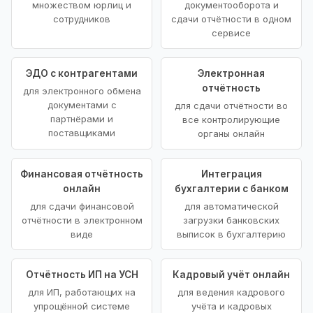
множеством юрлиц и
документооборота и
сотрудников
сдачи отчётности в одном
сервисе
ЭДО с контрагентами
Электронная
отчётность
для электронного обмена
документами с
для сдачи отчётности во
партнёрами и
все контролирующие
поставщиками
органы онлайн
Финансовая отчётность
Интеграция
онлайн
бухгалтерии с банком
для сдачи финансовой
для автоматической
отчётности в электронном
загрузки банковских
виде
выписок в бухгалтерию
Отчётность ИП на УСН
Кадровый учёт онлайн
для ИП, работающих на
для ведения кадрового
упрощённой системе
учёта и кадровых