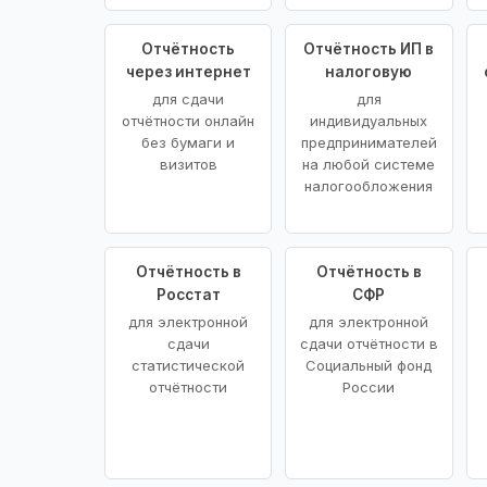
Отчётность
Отчётность ИП в
через интернет
налоговую
для сдачи
для
отчётности онлайн
индивидуальных
без бумаги и
предпринимателей
визитов
на любой системе
налогообложения
Отчётность в
Отчётность в
Росстат
СФР
для электронной
для электронной
сдачи
сдачи отчётности в
статистической
Социальный фонд
отчётности
России