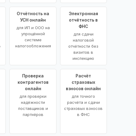
Отчётность на
Электронная
УСН онлайн
отчётность в
ФНС
для ИП и ООО на
упрощённой
для сдачи
системе
налоговой
налогообложения
ю
отчётности без
визитов в
инспекцию
Проверка
Расчёт
контрагентов
страховых
онлайн
взносов онлайн
для проверки
для точного
надёжности
расчёта и сдачи
поставщиков и
страховых взносов
партнёров
в ФНС