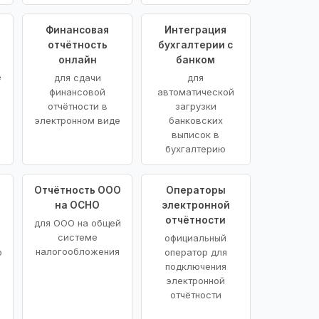
Финансовая
Интеграция
отчётность
бухгалтерии с
онлайн
банком
е
для сдачи
для
финансовой
автоматической
отчётности в
загрузки
электронном виде
банковских
выписок в
бухгалтерию
Отчётность ООО
Операторы
на ОСНО
электронной
отчётности
для ООО на общей
системе
официальный
налогообложения
о
оператор для
подключения
электронной
отчётности