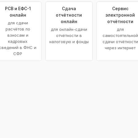
РСВ и ЕФС-1
Сдача
Сервис
онлайн
отчётности
электронной
онлайн
отчётности
для сдачи
расчётов по
для онлайн-сдачи
для
взносам и
отчётности в
самостоятельной
кадровых
налоговую и фонды
сдачи отчётности
сведений в ФНС и
через интернет
СФР