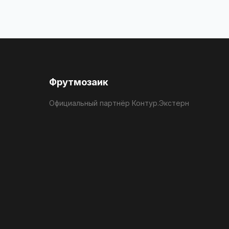
Фрутмозаик
Официальный партнёр Контур.Экстерн