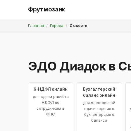
Фрутмозаик
Главная
Города
Сысерть
ЭДО Диадок в С
6-НДФЛ онлайн
Бухгалтерский
баланс онлайн
для сдачи расчёта
НДФЛ по
для электронной
сотрудникам в
сдачи годового
ФНС
бухгалтерского
баланса