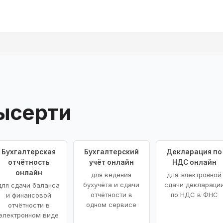
ысерти
Бухгалтерская
Бухгалтерский
Декларация по
отчётность
учёт онлайн
НДС онлайн
онлайн
для ведения
для электронной
бухучёта и сдачи
сдачи деклараци
для сдачи баланса
отчётности в
по НДС в ФНС
и финансовой
одном сервисе
отчётности в
электронном виде