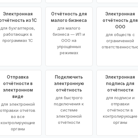
Электронная
Отчётность для
Электронная
отчётность из 1С
малого бизнеса
отчётность для
ООО
для бухгалтеров,
для малого
работающих в
бизнеса — ИП и
для обществ с
программах 1С
ООО на
ограниченной
упрощённых
ответственность
режимах
Отправка
Подключить
Электронная
отчётности в
электронную
подпись для
электронном
отчётность
отчётности
виде
для быстрого
для подписи и
подключения к
отправки
для электронной
системе
отчётности в
отправки отчётов
электронной
контролирующие
во все
отчётности
органы
контролирующие
органы