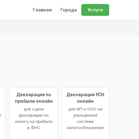
Главная
Города
Услуги
Декларация по
Декларация УСН
прибыли онлайн
онлайн
для сдачи
для ИП и ООО на
и
декларации по
упрощённой
налогу на прибыль
системе
в ФНС
налогообложения