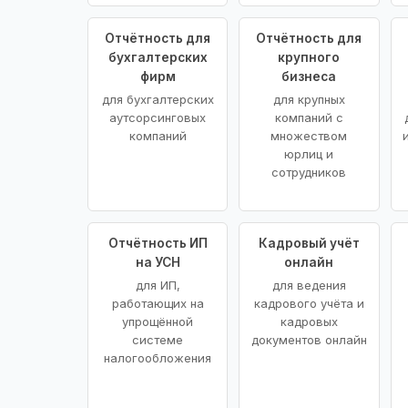
Отчётность для
Отчётность для
бухгалтерских
крупного
фирм
бизнеса
для бухгалтерских
для крупных
аутсорсинговых
компаний с
компаний
множеством
юрлиц и
сотрудников
Отчётность ИП
Кадровый учёт
на УСН
онлайн
для ИП,
для ведения
работающих на
кадрового учёта и
упрощённой
кадровых
системе
документов онлайн
налогообложения