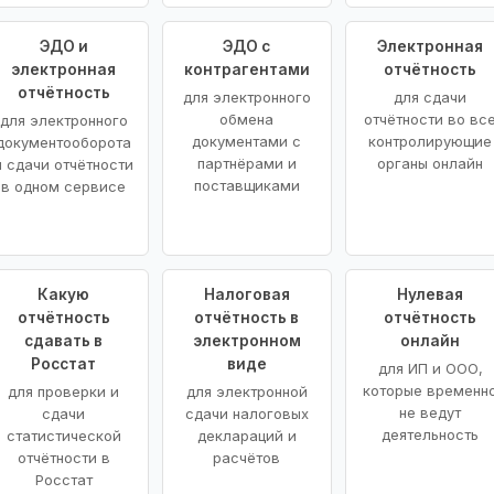
ЭДО и
ЭДО с
Электронная
электронная
контрагентами
отчётность
отчётность
для электронного
для сдачи
обмена
отчётности во вс
для электронного
документами с
контролирующие
документооборота
партнёрами и
органы онлайн
и сдачи отчётности
поставщиками
в одном сервисе
Какую
Налоговая
Нулевая
отчётность
отчётность в
отчётность
сдавать в
электронном
онлайн
Росстат
виде
для ИП и ООО,
которые временн
для проверки и
для электронной
не ведут
сдачи
сдачи налоговых
деятельность
статистической
деклараций и
отчётности в
расчётов
Росстат