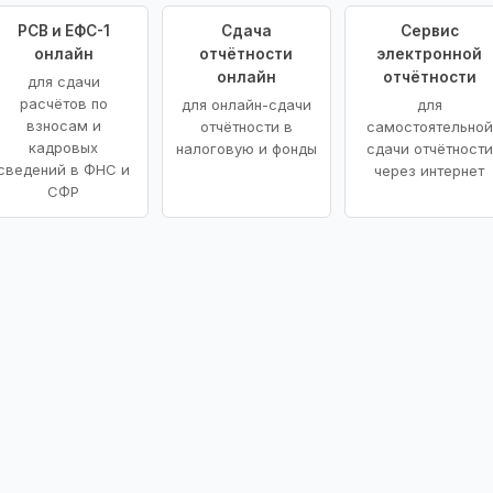
РСВ и ЕФС-1
Сдача
Сервис
онлайн
отчётности
электронной
онлайн
отчётности
для сдачи
расчётов по
для онлайн-сдачи
для
взносам и
отчётности в
самостоятельной
кадровых
налоговую и фонды
сдачи отчётности
сведений в ФНС и
через интернет
СФР