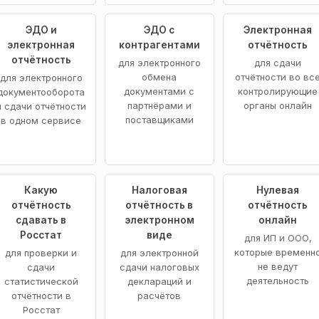
ЭДО и
ЭДО с
Электронная
электронная
контрагентами
отчётность
отчётность
для электронного
для сдачи
обмена
отчётности во вс
для электронного
документами с
контролирующие
документооборота
партнёрами и
органы онлайн
и сдачи отчётности
поставщиками
в одном сервисе
Какую
Налоговая
Нулевая
отчётность
отчётность в
отчётность
сдавать в
электронном
онлайн
Росстат
виде
для ИП и ООО,
которые временн
для проверки и
для электронной
не ведут
сдачи
сдачи налоговых
деятельность
статистической
деклараций и
отчётности в
расчётов
Росстат