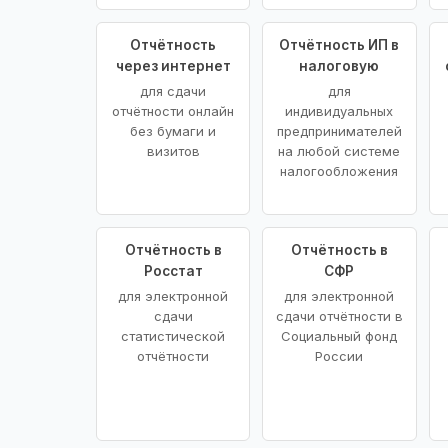
Отчётность
Отчётность ИП в
через интернет
налоговую
для сдачи
для
отчётности онлайн
индивидуальных
без бумаги и
предпринимателей
визитов
на любой системе
налогообложения
Отчётность в
Отчётность в
Росстат
СФР
для электронной
для электронной
сдачи
сдачи отчётности в
статистической
Социальный фонд
отчётности
России