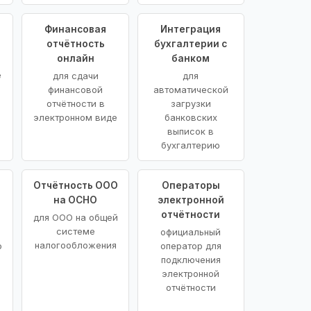
Финансовая
Интеграция
отчётность
бухгалтерии с
онлайн
банком
е
для сдачи
для
финансовой
автоматической
отчётности в
загрузки
электронном виде
банковских
выписок в
бухгалтерию
Отчётность ООО
Операторы
на ОСНО
электронной
отчётности
для ООО на общей
системе
официальный
налогообложения
о
оператор для
подключения
электронной
отчётности