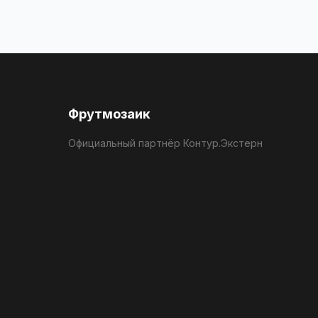
Фрутмозаик
Официальный партнёр Контур.Экстерн