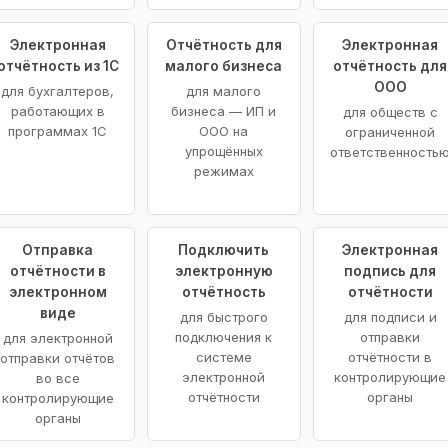
Электронная
Отчётность для
Электронная
отчётность из 1С
малого бизнеса
отчётность для
ООО
для бухгалтеров,
для малого
работающих в
бизнеса — ИП и
для обществ с
программах 1С
ООО на
ограниченной
упрощённых
ответственность
режимах
Отправка
Подключить
Электронная
отчётности в
электронную
подпись для
электронном
отчётность
отчётности
виде
для быстрого
для подписи и
подключения к
отправки
для электронной
системе
отчётности в
отправки отчётов
электронной
контролирующие
во все
отчётности
органы
контролирующие
органы