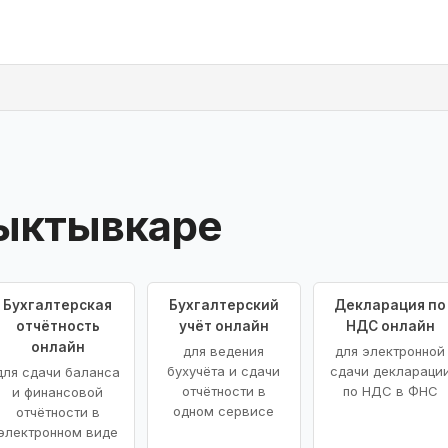
ыктывкаре
Бухгалтерская
Бухгалтерский
Декларация по
отчётность
учёт онлайн
НДС онлайн
онлайн
для ведения
для электронной
бухучёта и сдачи
сдачи деклараци
для сдачи баланса
отчётности в
по НДС в ФНС
и финансовой
одном сервисе
отчётности в
электронном виде