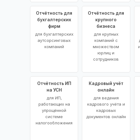
Отчётность для
Отчётность для
бухгалтерских
крупного
фирм
бизнеса
для бухгалтерских
для крупных
аутсорсинговых
компаний с
компаний
множеством
юрлиц и
сотрудников
Отчётность ИП
Кадровый учёт
на УСН
онлайн
для ИП,
для ведения
работающих на
кадрового учёта и
упрощённой
кадровых
системе
документов онлайн
налогообложения