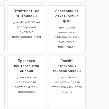
Отчётность на
Электронная
УСН онлайн
отчётность в
ФНС
для ИП и ООО на
упрощённой
для сдачи
системе
налоговой
налогообложения
ю
отчётности без
визитов в
инспекцию
Проверка
Расчёт
контрагентов
страховых
онлайн
взносов онлайн
для проверки
для точного
надёжности
расчёта и сдачи
поставщиков и
страховых взносов
партнёров
в ФНС