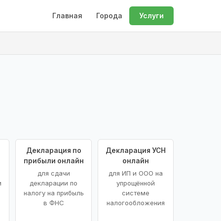
Главная
Города
Услуги
Декларация по
Декларация УСН
прибыли онлайн
онлайн
для сдачи
для ИП и ООО на
и
декларации по
упрощённой
налогу на прибыль
системе
в ФНС
налогообложения