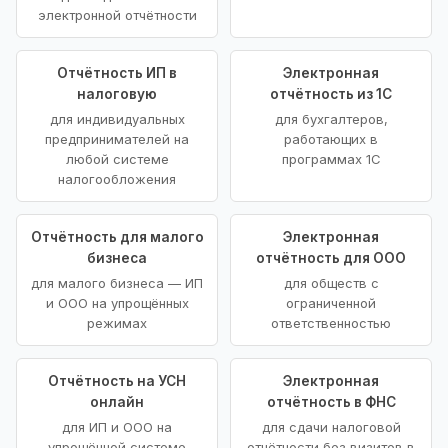
электронной отчётности
Отчётность ИП в
Электронная
налоговую
отчётность из 1С
для индивидуальных
для бухгалтеров,
предпринимателей на
работающих в
любой системе
программах 1С
налогообложения
Отчётность для малого
Электронная
бизнеса
отчётность для ООО
для малого бизнеса — ИП
для обществ с
и ООО на упрощённых
ограниченной
режимах
ответственностью
Отчётность на УСН
Электронная
онлайн
отчётность в ФНС
для ИП и ООО на
для сдачи налоговой
упрощённой системе
отчётности без визитов в