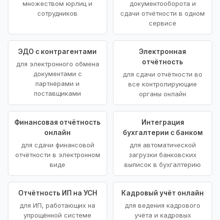
множеством юрлиц и
документооборота и
сотрудников
сдачи отчётности в одном
сервисе
ЭДО с контрагентами
Электронная
отчётность
для электронного обмена
документами с
для сдачи отчётности во
партнёрами и
все контролирующие
поставщиками
органы онлайн
Финансовая отчётность
Интеграция
онлайн
бухгалтерии с банком
для сдачи финансовой
для автоматической
отчётности в электронном
загрузки банковских
виде
выписок в бухгалтерию
Отчётность ИП на УСН
Кадровый учёт онлайн
для ИП, работающих на
для ведения кадрового
упрощённой системе
учёта и кадровых