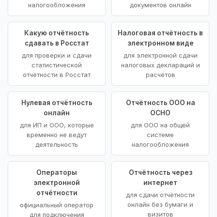
налогообложения
документов онлайн
Какую отчётность
Налоговая отчётность в
сдавать в Росстат
электронном виде
для проверки и сдачи
для электронной сдачи
статистической
налоговых деклараций и
отчётности в Росстат
расчётов
Нулевая отчётность
Отчётность ООО на
онлайн
ОСНО
для ИП и ООО, которые
для ООО на общей
временно не ведут
системе
деятельность
налогообложения
Операторы
Отчётность через
электронной
интернет
отчётности
для сдачи отчётности
онлайн без бумаги и
официальный оператор
визитов
для подключения