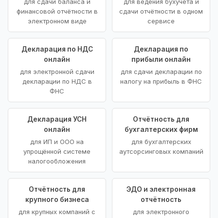
для сдачи баланса и
для ведения бухучёта и
финансовой отчётности в
сдачи отчётности в одном
электронном виде
сервисе
Декларация по НДС
Декларация по
онлайн
прибыли онлайн
для электронной сдачи
для сдачи декларации по
декларации по НДС в
налогу на прибыль в ФНС
ФНС
Декларация УСН
Отчётность для
онлайн
бухгалтерских фирм
для ИП и ООО на
для бухгалтерских
упрощённой системе
аутсорсинговых компаний
налогообложения
Отчётность для
ЭДО и электронная
крупного бизнеса
отчётность
для крупных компаний с
для электронного