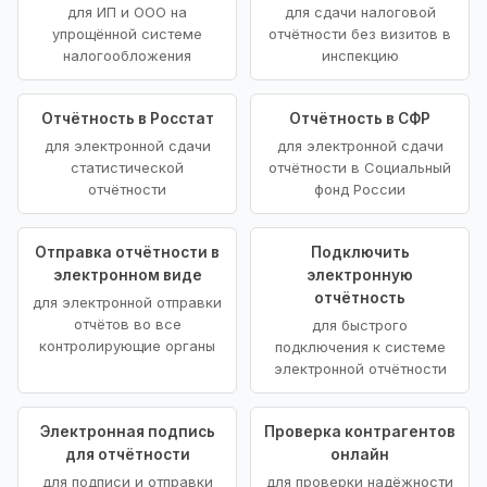
для ИП и ООО на
для сдачи налоговой
упрощённой системе
отчётности без визитов в
налогообложения
инспекцию
Отчётность в Росстат
Отчётность в СФР
для электронной сдачи
для электронной сдачи
статистической
отчётности в Социальный
отчётности
фонд России
Отправка отчётности в
Подключить
электронном виде
электронную
отчётность
для электронной отправки
отчётов во все
для быстрого
контролирующие органы
подключения к системе
электронной отчётности
Электронная подпись
Проверка контрагентов
для отчётности
онлайн
для подписи и отправки
для проверки надёжности