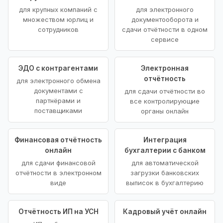
для крупных компаний с
для электронного
множеством юрлиц и
документооборота и
сотрудников
сдачи отчётности в одном
сервисе
ЭДО с контрагентами
Электронная
отчётность
для электронного обмена
документами с
для сдачи отчётности во
партнёрами и
все контролирующие
поставщиками
органы онлайн
Финансовая отчётность
Интеграция
онлайн
бухгалтерии с банком
для сдачи финансовой
для автоматической
отчётности в электронном
загрузки банковских
виде
выписок в бухгалтерию
Отчётность ИП на УСН
Кадровый учёт онлайн