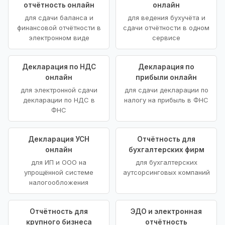
отчётность онлайн
онлайн
для сдачи баланса и
для ведения бухучёта и
финансовой отчётности в
сдачи отчётности в одном
электронном виде
сервисе
Декларация по НДС
Декларация по
онлайн
прибыли онлайн
для электронной сдачи
для сдачи декларации по
декларации по НДС в
налогу на прибыль в ФНС
ФНС
Декларация УСН
Отчётность для
онлайн
бухгалтерских фирм
для ИП и ООО на
для бухгалтерских
упрощённой системе
аутсорсинговых компаний
налогообложения
Отчётность для
ЭДО и электронная
крупного бизнеса
отчётность