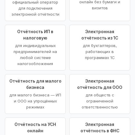
онлайн без бумаги и
официальный оператор
визитов
для подключения
электронной отчётности
Отчётность ИП в
Электронная
налоговую
отчётность из 1С
для индивидуальных
для бухгалтеров,
предпринимателей на
работающих в
любой системе
программах 1С
налогообложения
Отчётность для малого
Электронная
бизнеса
отчётность для ООО
для малого бизнеса — ИП
для обществ с
и ООО на упрощённых
ограниченной
режимах
ответственностью
Отчётность на УСН
Электронная
онлайн
отчётность в ФНС