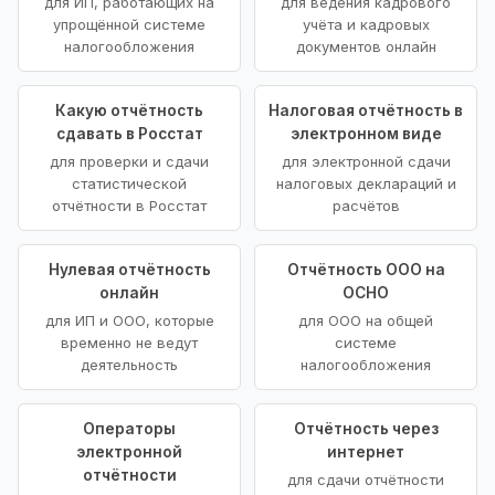
для ИП, работающих на
для ведения кадрового
упрощённой системе
учёта и кадровых
налогообложения
документов онлайн
Какую отчётность
Налоговая отчётность в
сдавать в Росстат
электронном виде
для проверки и сдачи
для электронной сдачи
статистической
налоговых деклараций и
отчётности в Росстат
расчётов
Нулевая отчётность
Отчётность ООО на
онлайн
ОСНО
для ИП и ООО, которые
для ООО на общей
временно не ведут
системе
деятельность
налогообложения
Операторы
Отчётность через
электронной
интернет
отчётности
для сдачи отчётности