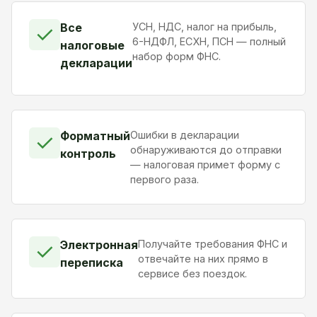
Все
УСН, НДС, налог на прибыль,
✓
6-НДФЛ, ЕСХН, ПСН — полный
налоговые
набор форм ФНС.
декларации
Форматный
Ошибки в декларации
✓
обнаруживаются до отправки
контроль
— налоговая примет форму с
первого раза.
Электронная
Получайте требования ФНС и
✓
отвечайте на них прямо в
переписка
сервисе без поездок.