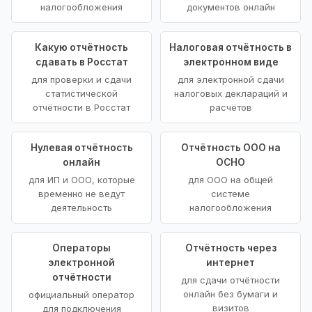
налогообложения
документов онлайн
Какую отчётность
Налоговая отчётность в
сдавать в Росстат
электронном виде
для проверки и сдачи
для электронной сдачи
статистической
налоговых деклараций и
отчётности в Росстат
расчётов
Нулевая отчётность
Отчётность ООО на
онлайн
ОСНО
для ИП и ООО, которые
для ООО на общей
временно не ведут
системе
деятельность
налогообложения
Операторы
Отчётность через
электронной
интернет
отчётности
для сдачи отчётности
онлайн без бумаги и
официальный оператор
визитов
для подключения