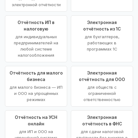
электронной отчётности
Отчётность ИП в
Электронная
налоговую
отчётность из 1С
для индивидуальных
для бухгалтеров,
предпринимателей на
работающих в
любой системе
программах 1С
налогообложения
Отчётность для малого
Электронная
бизнеса
отчётность для ООО
для малого бизнеса — ИП
для обществ с
и ООО на упрощённых
ограниченной
режимах
ответственностью
Отчётность на УСН
Электронная
онлайн
отчётность в ФНС
для ИП и ООО на
для сдачи налоговой
упрощённой системе
отчётности без визитов в