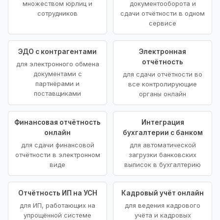
множеством юрлиц и
документооборота и
сотрудников
сдачи отчётности в одном
сервисе
ЭДО с контрагентами
Электронная
отчётность
для электронного обмена
документами с
для сдачи отчётности во
партнёрами и
все контролирующие
поставщиками
органы онлайн
Финансовая отчётность
Интеграция
онлайн
бухгалтерии с банком
для сдачи финансовой
для автоматической
отчётности в электронном
загрузки банковских
виде
выписок в бухгалтерию
Отчётность ИП на УСН
Кадровый учёт онлайн
для ИП, работающих на
для ведения кадрового
упрощённой системе
учёта и кадровых