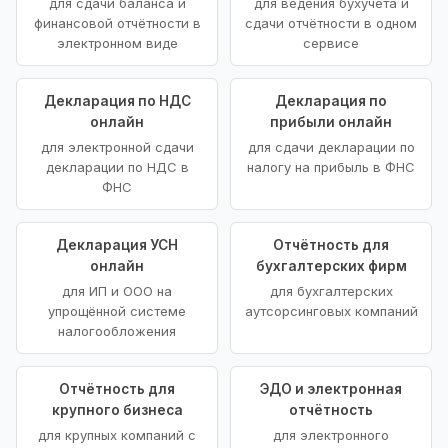
для сдачи баланса и
для ведения бухучёта и
финансовой отчётности в
сдачи отчётности в одном
электронном виде
сервисе
Декларация по НДС
Декларация по
онлайн
прибыли онлайн
для электронной сдачи
для сдачи декларации по
декларации по НДС в
налогу на прибыль в ФНС
ФНС
Декларация УСН
Отчётность для
онлайн
бухгалтерских фирм
для ИП и ООО на
для бухгалтерских
упрощённой системе
аутсорсинговых компаний
налогообложения
Отчётность для
ЭДО и электронная
крупного бизнеса
отчётность
для крупных компаний с
для электронного