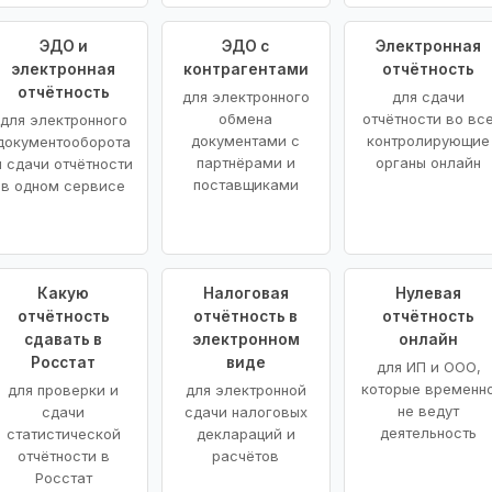
ЭДО и
ЭДО с
Электронная
электронная
контрагентами
отчётность
отчётность
для электронного
для сдачи
обмена
отчётности во вс
для электронного
документами с
контролирующие
документооборота
партнёрами и
органы онлайн
и сдачи отчётности
поставщиками
в одном сервисе
Какую
Налоговая
Нулевая
отчётность
отчётность в
отчётность
сдавать в
электронном
онлайн
Росстат
виде
для ИП и ООО,
которые временн
для проверки и
для электронной
не ведут
сдачи
сдачи налоговых
деятельность
статистической
деклараций и
отчётности в
расчётов
Росстат