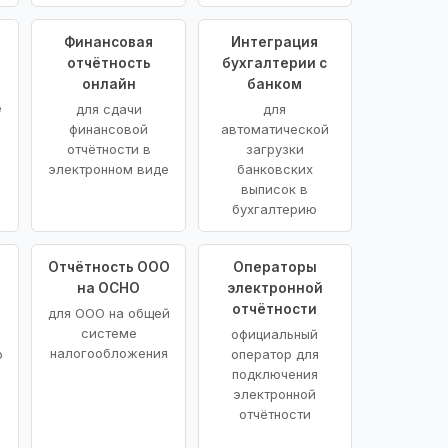
Финансовая
Интеграция
отчётность
бухгалтерии с
онлайн
банком
е
для сдачи
для
финансовой
автоматической
отчётности в
загрузки
электронном виде
банковских
выписок в
бухгалтерию
Отчётность ООО
Операторы
на ОСНО
электронной
отчётности
для ООО на общей
системе
официальный
налогообложения
о
оператор для
подключения
электронной
отчётности