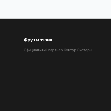
Фрутмозаик
Официальный партнёр Контур.Экстерн