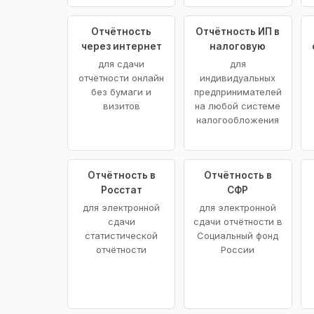
Отчётность
Отчётность ИП в
через интернет
налоговую
для сдачи
для
отчётности онлайн
индивидуальных
без бумаги и
предпринимателей
визитов
на любой системе
налогообложения
Отчётность в
Отчётность в
Росстат
СФР
для электронной
для электронной
сдачи
сдачи отчётности в
статистической
Социальный фонд
отчётности
России