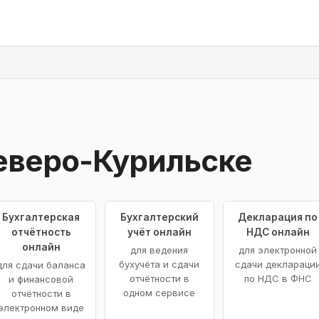
еверо-Курильске
Бухгалтерская
Бухгалтерский
Декларация по
отчётность
учёт онлайн
НДС онлайн
онлайн
для ведения
для электронной
бухучёта и сдачи
сдачи деклараци
для сдачи баланса
отчётности в
по НДС в ФНС
и финансовой
одном сервисе
отчётности в
электронном виде