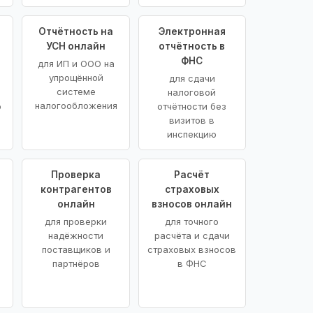
Отчётность на
Электронная
УСН онлайн
отчётность в
ФНС
для ИП и ООО на
упрощённой
для сдачи
системе
налоговой
налогообложения
ю
отчётности без
визитов в
инспекцию
Проверка
Расчёт
контрагентов
страховых
онлайн
взносов онлайн
для проверки
для точного
надёжности
расчёта и сдачи
поставщиков и
страховых взносов
партнёров
в ФНС