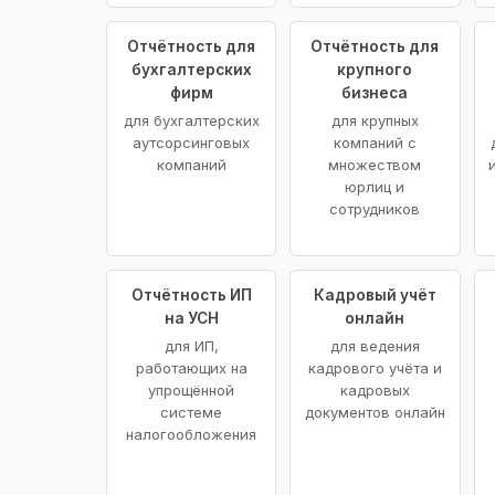
Отчётность для
Отчётность для
бухгалтерских
крупного
фирм
бизнеса
для бухгалтерских
для крупных
аутсорсинговых
компаний с
компаний
множеством
юрлиц и
сотрудников
Отчётность ИП
Кадровый учёт
на УСН
онлайн
для ИП,
для ведения
работающих на
кадрового учёта и
упрощённой
кадровых
системе
документов онлайн
налогообложения