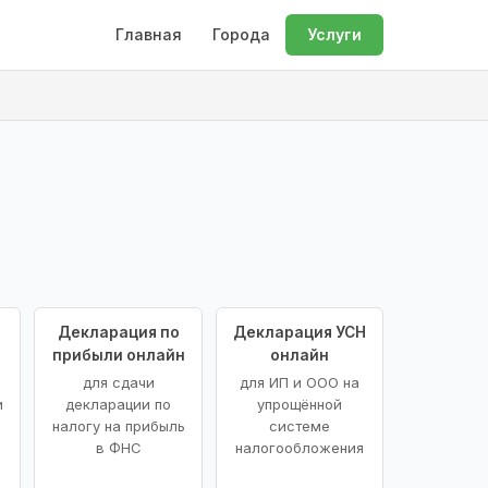
Главная
Города
Услуги
Декларация по
Декларация УСН
прибыли онлайн
онлайн
для сдачи
для ИП и ООО на
и
декларации по
упрощённой
налогу на прибыль
системе
в ФНС
налогообложения