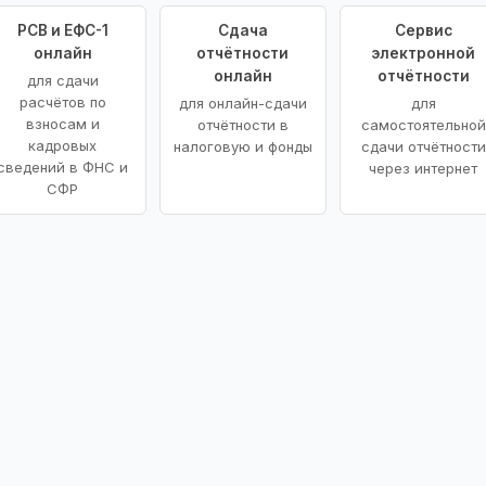
РСВ и ЕФС-1
Сдача
Сервис
онлайн
отчётности
электронной
онлайн
отчётности
для сдачи
расчётов по
для онлайн-сдачи
для
взносам и
отчётности в
самостоятельной
кадровых
налоговую и фонды
сдачи отчётности
сведений в ФНС и
через интернет
СФР