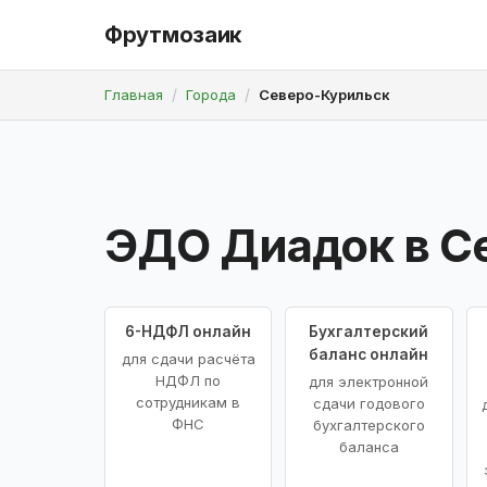
Фрутмозаик
Главная
Города
Северо-Курильск
ЭДО Диадок в С
6-НДФЛ онлайн
Бухгалтерский
баланс онлайн
для сдачи расчёта
НДФЛ по
для электронной
сотрудникам в
сдачи годового
ФНС
бухгалтерского
баланса