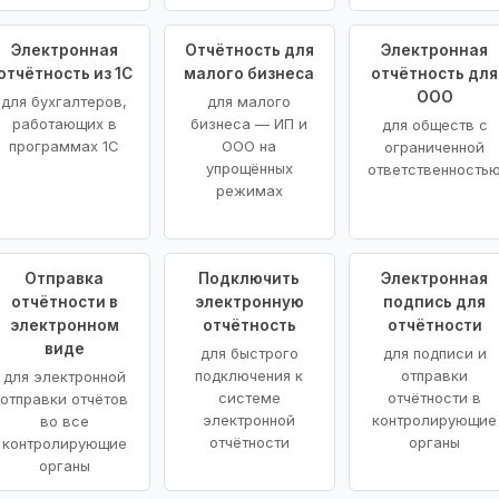
Электронная
Отчётность для
Электронная
отчётность из 1С
малого бизнеса
отчётность для
ООО
для бухгалтеров,
для малого
работающих в
бизнеса — ИП и
для обществ с
программах 1С
ООО на
ограниченной
упрощённых
ответственность
режимах
Отправка
Подключить
Электронная
отчётности в
электронную
подпись для
электронном
отчётность
отчётности
виде
для быстрого
для подписи и
подключения к
отправки
для электронной
системе
отчётности в
отправки отчётов
электронной
контролирующие
во все
отчётности
органы
контролирующие
органы