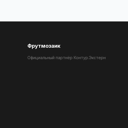
Фрутмозаик
Официальный партнёр Контур.Экстерн