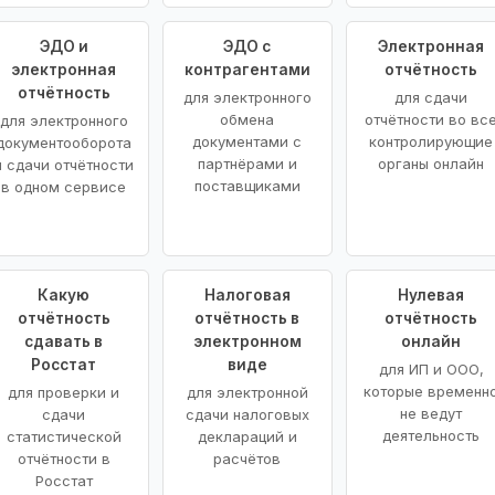
ЭДО и
ЭДО с
Электронная
электронная
контрагентами
отчётность
отчётность
для электронного
для сдачи
обмена
отчётности во вс
для электронного
документами с
контролирующие
документооборота
партнёрами и
органы онлайн
и сдачи отчётности
поставщиками
в одном сервисе
Какую
Налоговая
Нулевая
отчётность
отчётность в
отчётность
сдавать в
электронном
онлайн
Росстат
виде
для ИП и ООО,
которые временн
для проверки и
для электронной
не ведут
сдачи
сдачи налоговых
деятельность
статистической
деклараций и
отчётности в
расчётов
Росстат