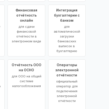
Финансовая
Интеграция
отчётность
бухгалтерии с
онлайн
банком
е
для сдачи
для
финансовой
автоматической
отчётности в
загрузки
электронном виде
банковских
выписок в
бухгалтерию
Отчётность ООО
Операторы
на ОСНО
электронной
отчётности
для ООО на общей
системе
официальный
налогообложения
о
оператор для
подключения
электронной
отчётности