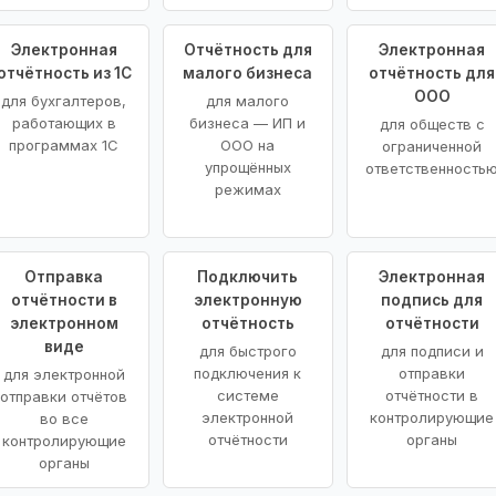
Электронная
Отчётность для
Электронная
отчётность из 1С
малого бизнеса
отчётность для
ООО
для бухгалтеров,
для малого
работающих в
бизнеса — ИП и
для обществ с
программах 1С
ООО на
ограниченной
упрощённых
ответственность
режимах
Отправка
Подключить
Электронная
отчётности в
электронную
подпись для
электронном
отчётность
отчётности
виде
для быстрого
для подписи и
подключения к
отправки
для электронной
системе
отчётности в
отправки отчётов
электронной
контролирующие
во все
отчётности
органы
контролирующие
органы