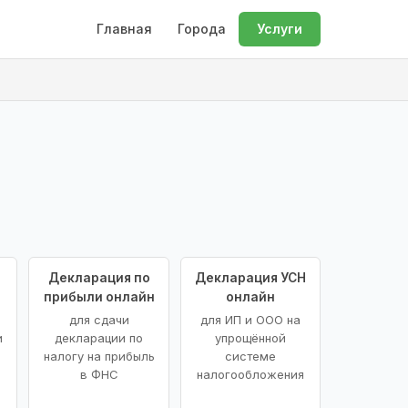
Главная
Города
Услуги
Декларация по
Декларация УСН
прибыли онлайн
онлайн
для сдачи
для ИП и ООО на
и
декларации по
упрощённой
налогу на прибыль
системе
в ФНС
налогообложения