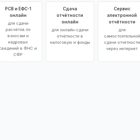
РСВ и ЕФС-1
Сдача
Сервис
онлайн
отчётности
электронной
онлайн
отчётности
для сдачи
расчётов по
для онлайн-сдачи
для
взносам и
отчётности в
самостоятельной
кадровых
налоговую и фонды
сдачи отчётности
сведений в ФНС и
через интернет
СФР