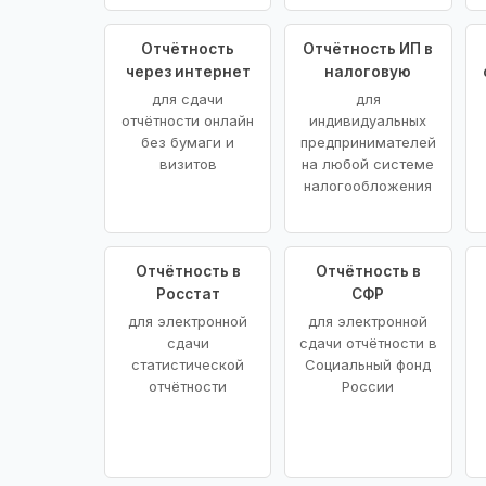
Отчётность
Отчётность ИП в
через интернет
налоговую
для сдачи
для
отчётности онлайн
индивидуальных
без бумаги и
предпринимателей
визитов
на любой системе
налогообложения
Отчётность в
Отчётность в
Росстат
СФР
для электронной
для электронной
сдачи
сдачи отчётности в
статистической
Социальный фонд
отчётности
России