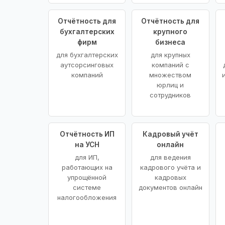
Отчётность для
Отчётность для
бухгалтерских
крупного
фирм
бизнеса
для бухгалтерских
для крупных
аутсорсинговых
компаний с
компаний
множеством
юрлиц и
сотрудников
Отчётность ИП
Кадровый учёт
на УСН
онлайн
для ИП,
для ведения
работающих на
кадрового учёта и
упрощённой
кадровых
системе
документов онлайн
налогообложения