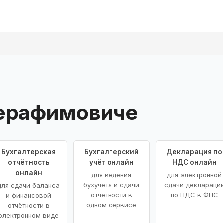
Серафимовиче
Бухгалтерская
Бухгалтерский
Декларация по
отчётность
учёт онлайн
НДС онлайн
онлайн
для ведения
для электронной
бухучёта и сдачи
сдачи деклараци
для сдачи баланса
отчётности в
по НДС в ФНС
и финансовой
одном сервисе
отчётности в
электронном виде