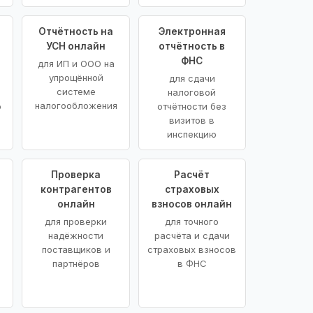
Отчётность на
Электронная
УСН онлайн
отчётность в
ФНС
для ИП и ООО на
упрощённой
для сдачи
системе
налоговой
налогообложения
ю
отчётности без
визитов в
инспекцию
Проверка
Расчёт
контрагентов
страховых
онлайн
взносов онлайн
для проверки
для точного
надёжности
расчёта и сдачи
поставщиков и
страховых взносов
партнёров
в ФНС