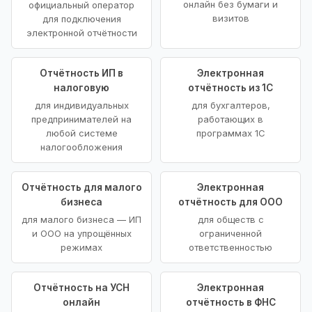
онлайн без бумаги и
официальный оператор
визитов
для подключения
электронной отчётности
Отчётность ИП в
Электронная
налоговую
отчётность из 1С
для индивидуальных
для бухгалтеров,
предпринимателей на
работающих в
любой системе
программах 1С
налогообложения
Отчётность для малого
Электронная
бизнеса
отчётность для ООО
для малого бизнеса — ИП
для обществ с
и ООО на упрощённых
ограниченной
режимах
ответственностью
Отчётность на УСН
Электронная
онлайн
отчётность в ФНС