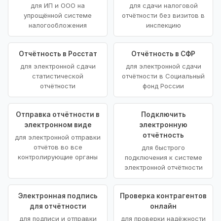
для ИП и ООО на
для сдачи налоговой
упрощённой системе
отчётности без визитов в
налогообложения
инспекцию
Отчётность в Росстат
Отчётность в СФР
для электронной сдачи
для электронной сдачи
статистической
отчётности в Социальный
отчётности
фонд России
Отправка отчётности в
Подключить
электронном виде
электронную
отчётность
для электронной отправки
отчётов во все
для быстрого
контролирующие органы
подключения к системе
электронной отчётности
Электронная подпись
Проверка контрагентов
для отчётности
онлайн
для подписи и отправки
для проверки надёжности