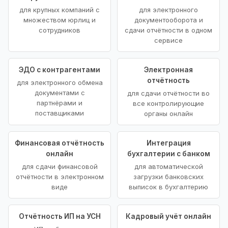
для крупных компаний с
для электронного
множеством юрлиц и
документооборота и
сотрудников
сдачи отчётности в одном
сервисе
ЭДО с контрагентами
Электронная
отчётность
для электронного обмена
документами с
для сдачи отчётности во
партнёрами и
все контролирующие
поставщиками
органы онлайн
Финансовая отчётность
Интеграция
онлайн
бухгалтерии с банком
для сдачи финансовой
для автоматической
отчётности в электронном
загрузки банковских
виде
выписок в бухгалтерию
Отчётность ИП на УСН
Кадровый учёт онлайн