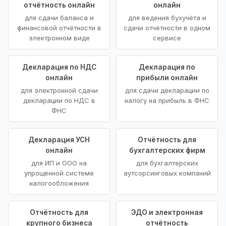
отчётность онлайн
онлайн
для сдачи баланса и
для ведения бухучёта и
финансовой отчётности в
сдачи отчётности в одном
электронном виде
сервисе
Декларация по НДС
Декларация по
онлайн
прибыли онлайн
для электронной сдачи
для сдачи декларации по
декларации по НДС в
налогу на прибыль в ФНС
ФНС
Декларация УСН
Отчётность для
онлайн
бухгалтерских фирм
для ИП и ООО на
для бухгалтерских
упрощённой системе
аутсорсинговых компаний
налогообложения
Отчётность для
ЭДО и электронная
крупного бизнеса
отчётность