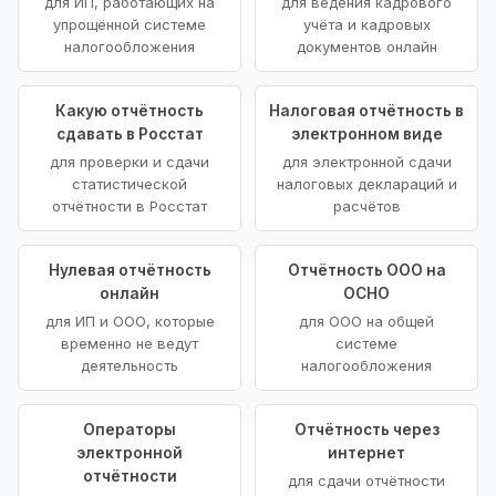
для ИП, работающих на
для ведения кадрового
упрощённой системе
учёта и кадровых
налогообложения
документов онлайн
Какую отчётность
Налоговая отчётность в
сдавать в Росстат
электронном виде
для проверки и сдачи
для электронной сдачи
статистической
налоговых деклараций и
отчётности в Росстат
расчётов
Нулевая отчётность
Отчётность ООО на
онлайн
ОСНО
для ИП и ООО, которые
для ООО на общей
временно не ведут
системе
деятельность
налогообложения
Операторы
Отчётность через
электронной
интернет
отчётности
для сдачи отчётности