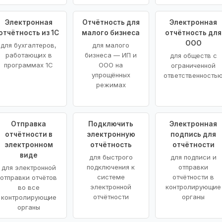
Электронная
Отчётность для
Электронная
отчётность из 1С
малого бизнеса
отчётность для
ООО
для бухгалтеров,
для малого
работающих в
бизнеса — ИП и
для обществ с
программах 1С
ООО на
ограниченной
упрощённых
ответственность
режимах
Отправка
Подключить
Электронная
отчётности в
электронную
подпись для
электронном
отчётность
отчётности
виде
для быстрого
для подписи и
подключения к
отправки
для электронной
системе
отчётности в
отправки отчётов
электронной
контролирующие
во все
отчётности
органы
контролирующие
органы