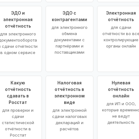
ЭДО и
ЭДО с
Электронная
электронная
контрагентами
отчётность
отчётность
для электронного
для сдачи
обмена
отчётности во вс
для электронного
документами с
контролирующие
документооборота
партнёрами и
органы онлайн
и сдачи отчётности
поставщиками
в одном сервисе
Какую
Налоговая
Нулевая
отчётность
отчётность в
отчётность
сдавать в
электронном
онлайн
Росстат
виде
для ИП и ООО,
которые временн
для проверки и
для электронной
не ведут
сдачи
сдачи налоговых
деятельность
статистической
деклараций и
отчётности в
расчётов
Росстат