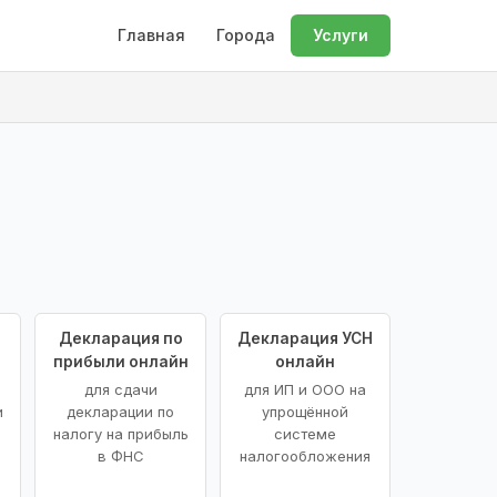
Главная
Города
Услуги
Декларация по
Декларация УСН
прибыли онлайн
онлайн
для сдачи
для ИП и ООО на
и
декларации по
упрощённой
налогу на прибыль
системе
в ФНС
налогообложения