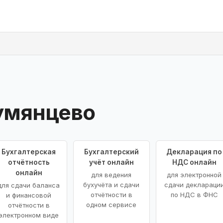
умянцево
Бухгалтерская
Бухгалтерский
Декларация по
отчётность
учёт онлайн
НДС онлайн
онлайн
для ведения
для электронной
бухучёта и сдачи
сдачи деклараци
для сдачи баланса
отчётности в
по НДС в ФНС
и финансовой
одном сервисе
отчётности в
электронном виде