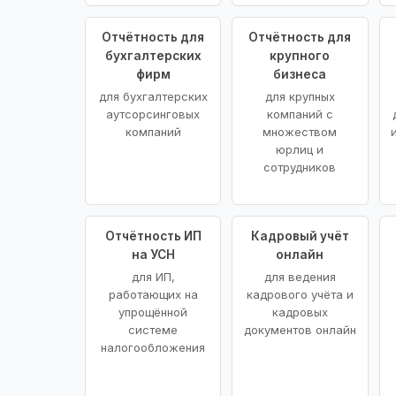
Отчётность для
Отчётность для
бухгалтерских
крупного
фирм
бизнеса
для бухгалтерских
для крупных
аутсорсинговых
компаний с
компаний
множеством
юрлиц и
сотрудников
Отчётность ИП
Кадровый учёт
на УСН
онлайн
для ИП,
для ведения
работающих на
кадрового учёта и
упрощённой
кадровых
системе
документов онлайн
налогообложения