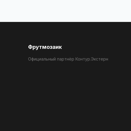
Фрутмозаик
Официальный партнёр Контур.Экстерн