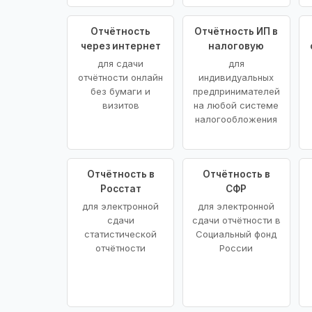
Отчётность
Отчётность ИП в
через интернет
налоговую
для сдачи
для
отчётности онлайн
индивидуальных
без бумаги и
предпринимателей
визитов
на любой системе
налогообложения
Отчётность в
Отчётность в
Росстат
СФР
для электронной
для электронной
сдачи
сдачи отчётности в
статистической
Социальный фонд
отчётности
России