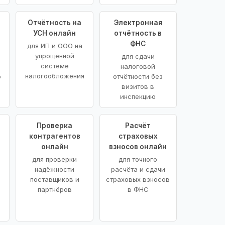
Отчётность на
Электронная
УСН онлайн
отчётность в
ФНС
для ИП и ООО на
упрощённой
для сдачи
системе
налоговой
налогообложения
ю
отчётности без
визитов в
инспекцию
Проверка
Расчёт
контрагентов
страховых
онлайн
взносов онлайн
для проверки
для точного
надёжности
расчёта и сдачи
поставщиков и
страховых взносов
партнёров
в ФНС