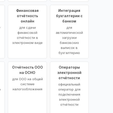
Финансовая
Интеграция
отчётность
бухгалтерии с
онлайн
банком
е
для сдачи
для
финансовой
автоматической
отчётности в
загрузки
электронном виде
банковских
выписок в
бухгалтерию
Отчётность ООО
Операторы
на ОСНО
электронной
отчётности
для ООО на общей
системе
официальный
налогообложения
о
оператор для
подключения
электронной
отчётности