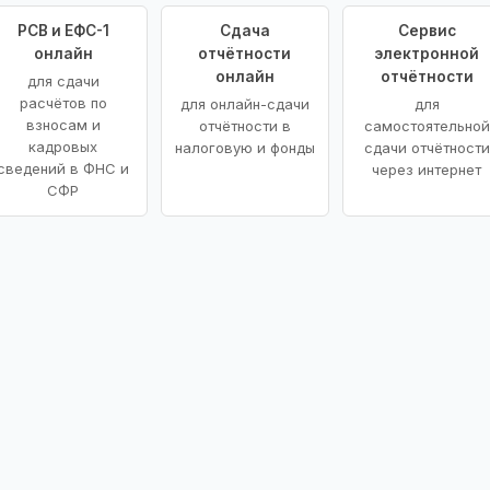
РСВ и ЕФС-1
Сдача
Сервис
онлайн
отчётности
электронной
онлайн
отчётности
для сдачи
расчётов по
для онлайн-сдачи
для
взносам и
отчётности в
самостоятельной
кадровых
налоговую и фонды
сдачи отчётности
сведений в ФНС и
через интернет
СФР