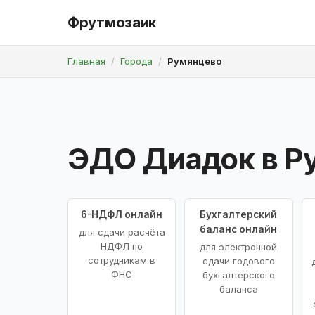
Фрутмозаик
Главная
Города
Румянцево
ЭДО Диадок в Р
6-НДФЛ онлайн
Бухгалтерский
баланс онлайн
для сдачи расчёта
НДФЛ по
для электронной
сотрудникам в
сдачи годового
ФНС
бухгалтерского
баланса