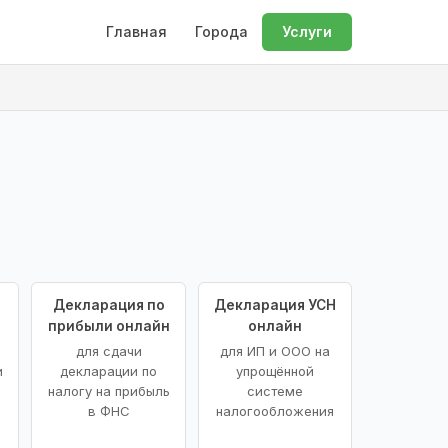
Главная
Города
Услуги
Декларация по
Декларация УСН
прибыли онлайн
онлайн
для сдачи
для ИП и ООО на
и
декларации по
упрощённой
налогу на прибыль
системе
в ФНС
налогообложения