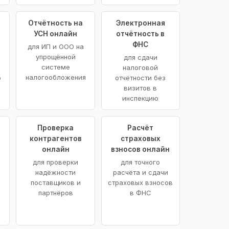
Отчётность на
Электронная
УСН онлайн
отчётность в
ФНС
для ИП и ООО на
упрощённой
для сдачи
системе
налоговой
налогообложения
ю
отчётности без
визитов в
инспекцию
Проверка
Расчёт
контрагентов
страховых
онлайн
взносов онлайн
для проверки
для точного
надёжности
расчёта и сдачи
поставщиков и
страховых взносов
партнёров
в ФНС