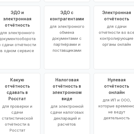
ЭДО и
ЭДО с
Электронная
электронная
контрагентами
отчётность
отчётность
для электронного
для сдачи
обмена
отчётности во вс
для электронного
документами с
контролирующие
документооборота
партнёрами и
органы онлайн
и сдачи отчётности
поставщиками
в одном сервисе
Какую
Налоговая
Нулевая
отчётность
отчётность в
отчётность
сдавать в
электронном
онлайн
Росстат
виде
для ИП и ООО,
которые временн
для проверки и
для электронной
не ведут
сдачи
сдачи налоговых
деятельность
статистической
деклараций и
отчётности в
расчётов
Росстат