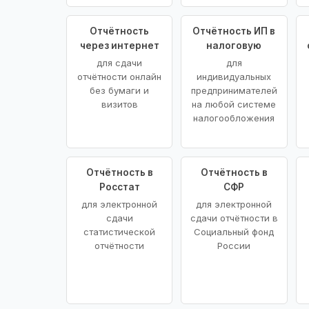
Отчётность
Отчётность ИП в
через интернет
налоговую
для сдачи
для
отчётности онлайн
индивидуальных
без бумаги и
предпринимателей
визитов
на любой системе
налогообложения
Отчётность в
Отчётность в
Росстат
СФР
для электронной
для электронной
сдачи
сдачи отчётности в
статистической
Социальный фонд
отчётности
России