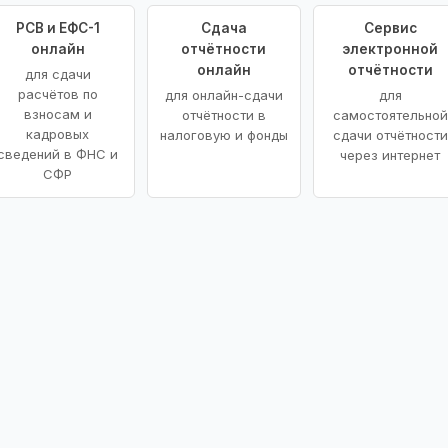
РСВ и ЕФС-1
Сдача
Сервис
онлайн
отчётности
электронной
онлайн
отчётности
для сдачи
расчётов по
для онлайн-сдачи
для
взносам и
отчётности в
самостоятельной
кадровых
налоговую и фонды
сдачи отчётности
сведений в ФНС и
через интернет
СФР