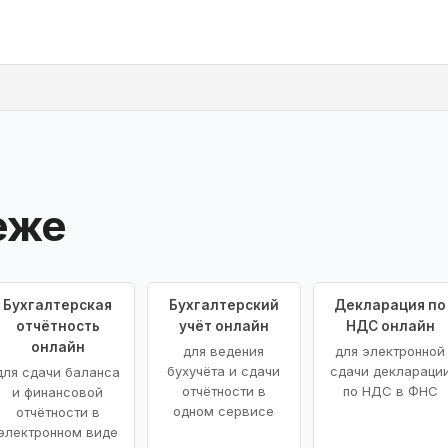
еже
Бухгалтерская
Бухгалтерский
Декларация по
отчётность
учёт онлайн
НДС онлайн
онлайн
для ведения
для электронной
бухучёта и сдачи
сдачи деклараци
для сдачи баланса
отчётности в
по НДС в ФНС
и финансовой
одном сервисе
отчётности в
электронном виде