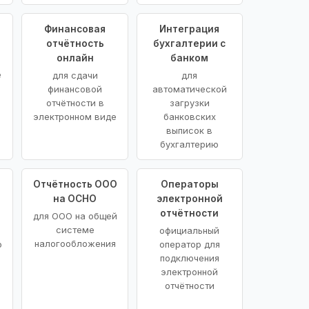
Финансовая
Интеграция
отчётность
бухгалтерии с
онлайн
банком
е
для сдачи
для
финансовой
автоматической
отчётности в
загрузки
электронном виде
банковских
выписок в
бухгалтерию
Отчётность ООО
Операторы
на ОСНО
электронной
отчётности
для ООО на общей
системе
официальный
налогообложения
о
оператор для
подключения
электронной
отчётности