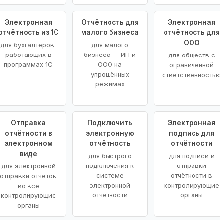
Электронная
Отчётность для
Электронная
отчётность из 1С
малого бизнеса
отчётность для
ООО
для бухгалтеров,
для малого
работающих в
бизнеса — ИП и
для обществ с
программах 1С
ООО на
ограниченной
упрощённых
ответственность
режимах
Отправка
Подключить
Электронная
отчётности в
электронную
подпись для
электронном
отчётность
отчётности
виде
для быстрого
для подписи и
подключения к
отправки
для электронной
системе
отчётности в
отправки отчётов
электронной
контролирующие
во все
отчётности
органы
контролирующие
органы