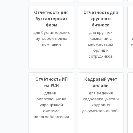
Отчётность для
Отчётность для
бухгалтерских
крупного
фирм
бизнеса
для бухгалтерских
для крупных
аутсорсинговых
компаний с
компаний
множеством
юрлиц и
сотрудников
Отчётность ИП
Кадровый учёт
на УСН
онлайн
для ИП,
для ведения
работающих на
кадрового учёта и
упрощённой
кадровых
системе
документов онлайн
налогообложения