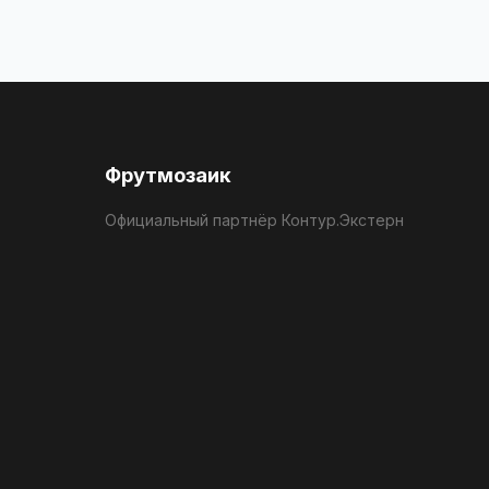
Фрутмозаик
Официальный партнёр Контур.Экстерн