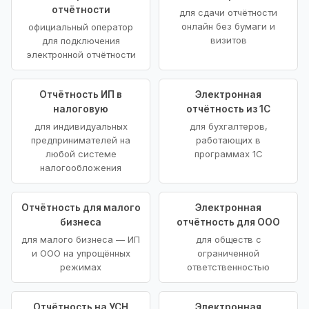
отчётности
для сдачи отчётности
онлайн без бумаги и
официальный оператор
визитов
для подключения
электронной отчётности
Отчётность ИП в
Электронная
налоговую
отчётность из 1С
для индивидуальных
для бухгалтеров,
предпринимателей на
работающих в
любой системе
программах 1С
налогообложения
Отчётность для малого
Электронная
бизнеса
отчётность для ООО
для малого бизнеса — ИП
для обществ с
и ООО на упрощённых
ограниченной
режимах
ответственностью
Отчётность на УСН
Электронная