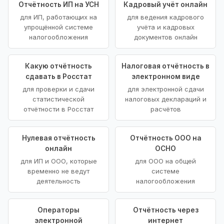
Отчётность ИП на УСН
Кадровый учёт онлайн
для ИП, работающих на
для ведения кадрового
упрощённой системе
учёта и кадровых
налогообложения
документов онлайн
Какую отчётность
Налоговая отчётность в
сдавать в Росстат
электронном виде
для проверки и сдачи
для электронной сдачи
статистической
налоговых деклараций и
отчётности в Росстат
расчётов
Нулевая отчётность
Отчётность ООО на
онлайн
ОСНО
для ИП и ООО, которые
для ООО на общей
временно не ведут
системе
деятельность
налогообложения
Операторы
Отчётность через
электронной
интернет