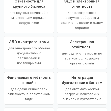
Отчётность для
ЭДО и электронная
крупного бизнеса
отчётность
для крупных компаний с
для электронного
множеством юрлиц и
документооборота и
сотрудников
сдачи отчётности в одном
сервисе
ЭДО с контрагентами
Электронная
отчётность
для электронного обмена
документами с
для сдачи отчётности во
партнёрами и
все контролирующие
поставщиками
органы онлайн
Финансовая отчётность
Интеграция
онлайн
бухгалтерии с банком
для сдачи финансовой
для автоматической
отчётности в электронном
загрузки банковских
виде
выписок в бухгалтерию