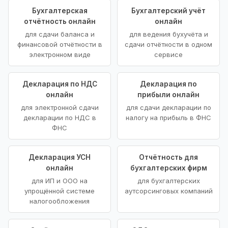
Бухгалтерская
Бухгалтерский учёт
отчётность онлайн
онлайн
для сдачи баланса и
для ведения бухучёта и
финансовой отчётности в
сдачи отчётности в одном
электронном виде
сервисе
Декларация по НДС
Декларация по
онлайн
прибыли онлайн
для электронной сдачи
для сдачи декларации по
декларации по НДС в
налогу на прибыль в ФНС
ФНС
Декларация УСН
Отчётность для
онлайн
бухгалтерских фирм
для ИП и ООО на
для бухгалтерских
упрощённой системе
аутсорсинговых компаний
налогообложения