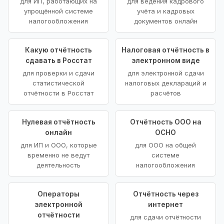
для ИП, работающих на
для ведения кадрового
упрощённой системе
учёта и кадровых
налогообложения
документов онлайн
Какую отчётность
Налоговая отчётность в
сдавать в Росстат
электронном виде
для проверки и сдачи
для электронной сдачи
статистической
налоговых деклараций и
отчётности в Росстат
расчётов
Нулевая отчётность
Отчётность ООО на
онлайн
ОСНО
для ИП и ООО, которые
для ООО на общей
временно не ведут
системе
деятельность
налогообложения
Операторы
Отчётность через
электронной
интернет
отчётности
для сдачи отчётности