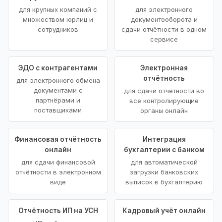
для крупных компаний с
для электронного
множеством юрлиц и
документооборота и
сотрудников
сдачи отчётности в одном
сервисе
ЭДО с контрагентами
Электронная
отчётность
для электронного обмена
документами с
для сдачи отчётности во
партнёрами и
все контролирующие
поставщиками
органы онлайн
Финансовая отчётность
Интеграция
онлайн
бухгалтерии с банком
для сдачи финансовой
для автоматической
отчётности в электронном
загрузки банковских
виде
выписок в бухгалтерию
Отчётность ИП на УСН
Кадровый учёт онлайн