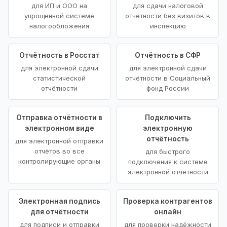
для ИП и ООО на
для сдачи налоговой
упрощённой системе
отчётности без визитов в
налогообложения
инспекцию
Отчётность в Росстат
Отчётность в СФР
для электронной сдачи
для электронной сдачи
статистической
отчётности в Социальный
отчётности
фонд России
Отправка отчётности в
Подключить
электронном виде
электронную
отчётность
для электронной отправки
отчётов во все
для быстрого
контролирующие органы
подключения к системе
электронной отчётности
Электронная подпись
Проверка контрагентов
для отчётности
онлайн
для подписи и отправки
для проверки надёжности