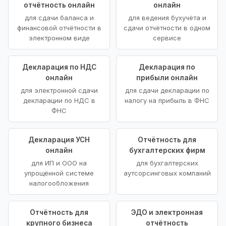
отчётность онлайн
онлайн
для сдачи баланса и
для ведения бухучёта и
финансовой отчётности в
сдачи отчётности в одном
электронном виде
сервисе
Декларация по НДС
Декларация по
онлайн
прибыли онлайн
для электронной сдачи
для сдачи декларации по
декларации по НДС в
налогу на прибыль в ФНС
ФНС
Декларация УСН
Отчётность для
онлайн
бухгалтерских фирм
для ИП и ООО на
для бухгалтерских
упрощённой системе
аутсорсинговых компаний
налогообложения
Отчётность для
ЭДО и электронная
крупного бизнеса
отчётность