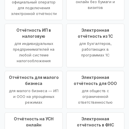
онлайн без бумаги и
официальный оператор
визитов
для подключения
электронной отчётности
Отчётность ИП в
Электронная
налоговую
отчётность из 1С
для индивидуальных
для бухгалтеров,
предпринимателей на
работающих в
любой системе
программах 1С
налогообложения
Отчётность для малого
Электронная
бизнеса
отчётность для ООО
для малого бизнеса — ИП
для обществ с
и ООО на упрощённых
ограниченной
режимах
ответственностью
Отчётность на УСН
Электронная
онлайн
отчётность в ФНС