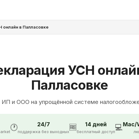
Н онлайн в Палласовке
кларация УСН онлай
Палласовке
 ИП и ООО на упрощённой системе налогооблож
24/7
14 дней
Mac/W
🕐
🆓
💻
arket
поддержка без выходных
бесплатный доступ
лю