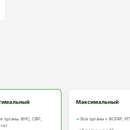
тимальный
Максимальный
е органы: ФНС, СФР,
Все органы + ФСРАР, Р
стат