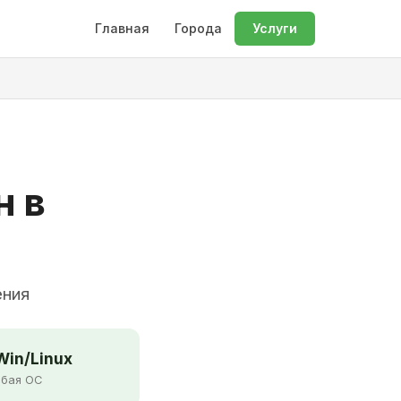
Главная
Города
Услуги
н в
ения
in/Linux
бая ОС