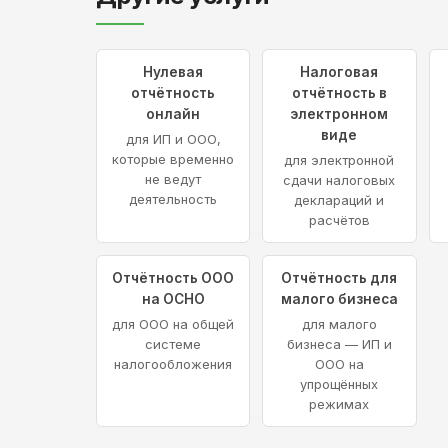
Нулевая
Налоговая
отчётность
отчётность в
онлайн
электронном
виде
для ИП и ООО,
которые временно
для электронной
не ведут
сдачи налоговых
деятельность
деклараций и
расчётов
Отчётность ООО
Отчётность для
на ОСНО
малого бизнеса
для ООО на общей
для малого
системе
бизнеса — ИП и
налогообложения
ООО на
упрощённых
режимах