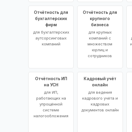
Отчётность для
Отчётность для
бухгалтерских
крупного
фирм
бизнеса
для бухгалтерских
для крупных
аутсорсинговых
компаний с
компаний
множеством
юрлиц и
сотрудников
Отчётность ИП
Кадровый учёт
на УСН
онлайн
для ИП,
для ведения
работающих на
кадрового учёта и
упрощённой
кадровых
системе
документов онлайн
налогообложения