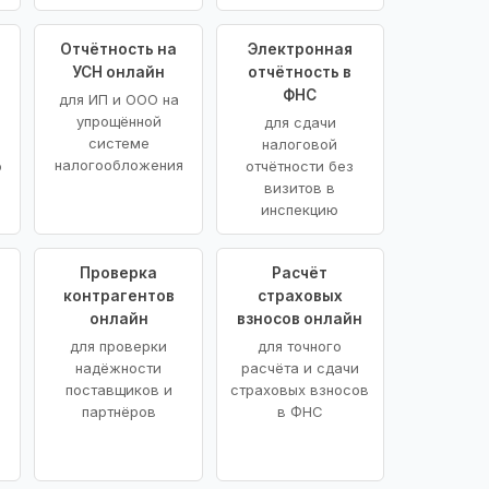
Отчётность на
Электронная
УСН онлайн
отчётность в
ФНС
для ИП и ООО на
упрощённой
для сдачи
системе
налоговой
налогообложения
ю
отчётности без
визитов в
инспекцию
Проверка
Расчёт
контрагентов
страховых
онлайн
взносов онлайн
для проверки
для точного
надёжности
расчёта и сдачи
поставщиков и
страховых взносов
партнёров
в ФНС