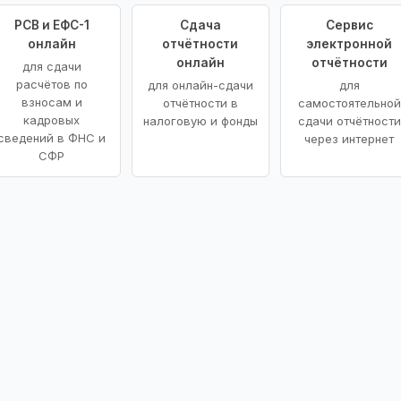
РСВ и ЕФС-1
Сдача
Сервис
онлайн
отчётности
электронной
онлайн
отчётности
для сдачи
расчётов по
для онлайн-сдачи
для
взносам и
отчётности в
самостоятельной
кадровых
налоговую и фонды
сдачи отчётности
сведений в ФНС и
через интернет
СФР