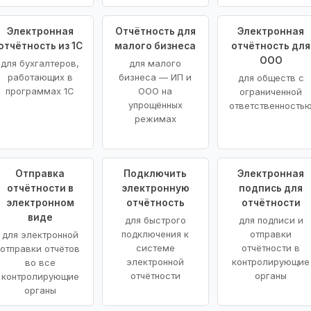
Электронная
Отчётность для
Электронная
отчётность из 1С
малого бизнеса
отчётность для
ООО
для бухгалтеров,
для малого
работающих в
бизнеса — ИП и
для обществ с
программах 1С
ООО на
ограниченной
упрощённых
ответственность
режимах
Отправка
Подключить
Электронная
отчётности в
электронную
подпись для
электронном
отчётность
отчётности
виде
для быстрого
для подписи и
подключения к
отправки
для электронной
системе
отчётности в
отправки отчётов
электронной
контролирующие
во все
отчётности
органы
контролирующие
органы