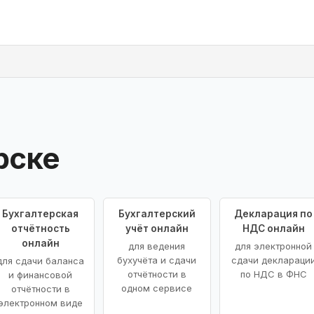
рске
Бухгалтерская
Бухгалтерский
Декларация по
отчётность
учёт онлайн
НДС онлайн
онлайн
для ведения
для электронной
бухучёта и сдачи
сдачи деклараци
для сдачи баланса
отчётности в
по НДС в ФНС
и финансовой
одном сервисе
отчётности в
электронном виде