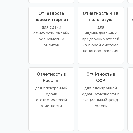
Отчётность
Отчётность ИП в
через интернет
налоговую
для сдачи
для
отчётности онлайн
индивидуальных
без бумаги и
предпринимателей
визитов
на любой системе
налогообложения
Отчётность в
Отчётность в
Росстат
СФР
для электронной
для электронной
сдачи
сдачи отчётности в
статистической
Социальный фонд
отчётности
России