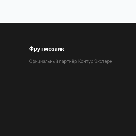
Фрутмозаик
Официальный партнёр Контур.Экстерн