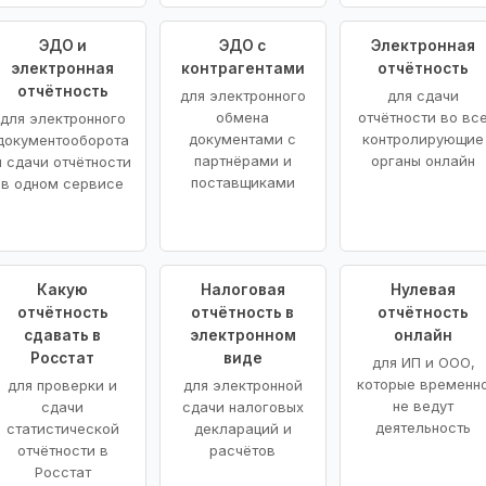
ЭДО и
ЭДО с
Электронная
электронная
контрагентами
отчётность
отчётность
для электронного
для сдачи
обмена
отчётности во вс
для электронного
документами с
контролирующие
документооборота
партнёрами и
органы онлайн
и сдачи отчётности
поставщиками
в одном сервисе
Какую
Налоговая
Нулевая
отчётность
отчётность в
отчётность
сдавать в
электронном
онлайн
Росстат
виде
для ИП и ООО,
которые временн
для проверки и
для электронной
не ведут
сдачи
сдачи налоговых
деятельность
статистической
деклараций и
отчётности в
расчётов
Росстат