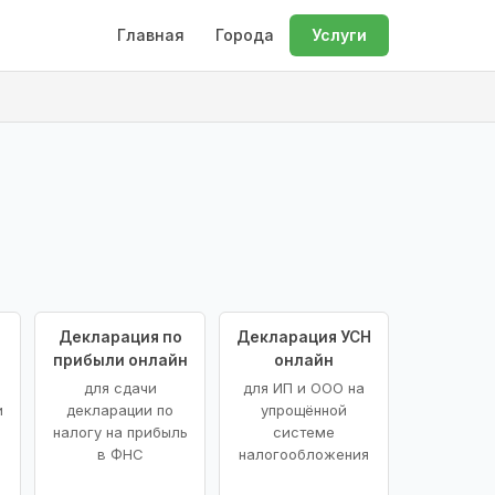
Главная
Города
Услуги
Декларация по
Декларация УСН
прибыли онлайн
онлайн
для сдачи
для ИП и ООО на
и
декларации по
упрощённой
налогу на прибыль
системе
в ФНС
налогообложения