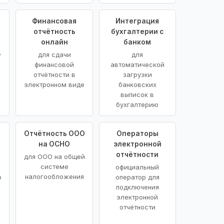
Финансовая
Интеграция
отчётность
бухгалтерии с
онлайн
банком
е
для сдачи
для
финансовой
автоматической
отчётности в
загрузки
электронном виде
банковских
выписок в
бухгалтерию
Отчётность ООО
Операторы
на ОСНО
электронной
отчётности
для ООО на общей
системе
официальный
налогообложения
о
оператор для
подключения
электронной
отчётности