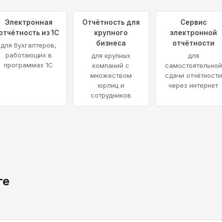
Электронная
Отчётность для
Сервис
отчётность из 1С
крупного
электронной
бизнеса
отчётности
для бухгалтеров,
работающих в
для крупных
для
программах 1С
компаний с
самостоятельной
множеством
сдачи отчётности
юрлиц и
через интернет
сотрудников
ге