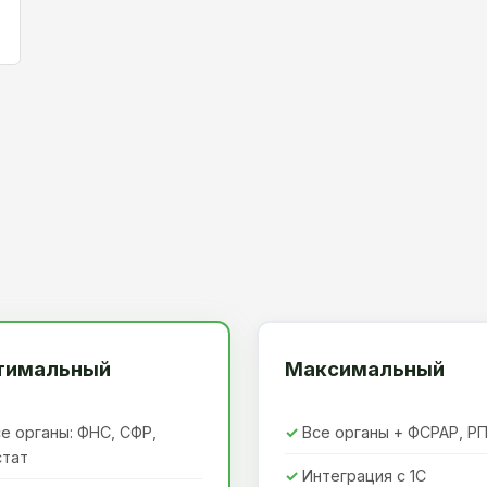
тимальный
Максимальный
е органы: ФНС, СФР,
Все органы + ФСРАР, Р
стат
Интеграция с 1С