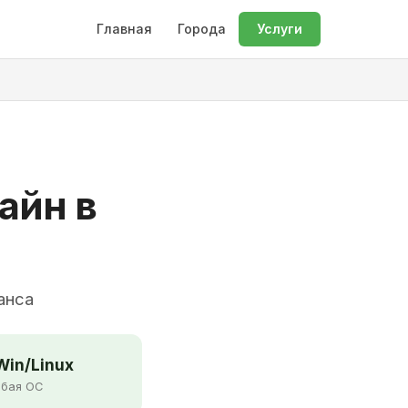
Главная
Города
Услуги
айн в
анса
in/Linux
бая ОС