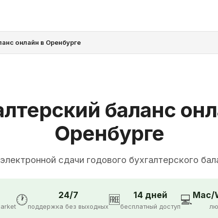
ланс онлайн в Оренбурге
алтерский баланс онл
Оренбурге
 электронной сдачи годового бухгалтерского бал
24/7
14 дней
Mac/W
🕐
🆓
💻
arket
поддержка без выходных
бесплатный доступ
лю