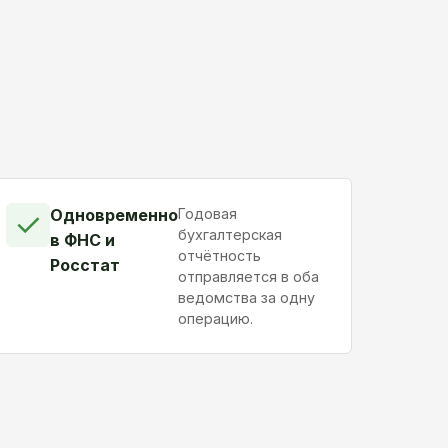
Одновременно
Годовая
✓
бухгалтерская
в ФНС и
отчётность
Росстат
отправляется в оба
ведомства за одну
операцию.