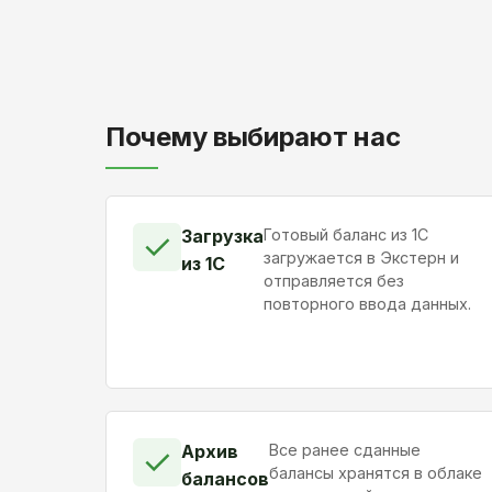
Почему выбирают нас
Загрузка
Готовый баланс из 1С
✓
загружается в Экстерн и
из 1С
отправляется без
повторного ввода данных.
Архив
Все ранее сданные
✓
балансы хранятся в облаке
балансов