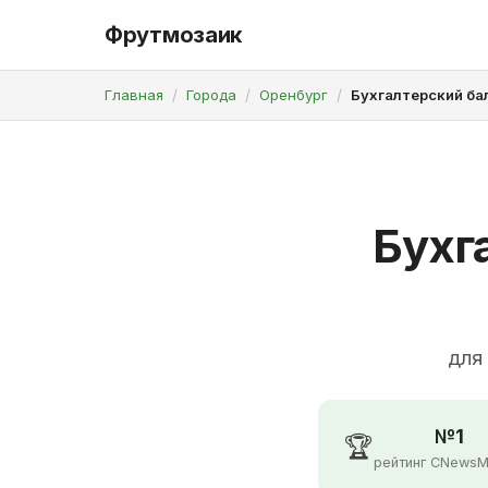
Фрутмозаик
Главная
Города
Оренбург
Бухгалтерский ба
Бухг
для
№1
🏆
рейтинг CNewsM