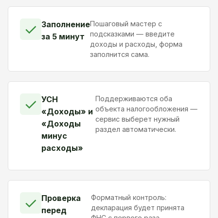
Заполнение
Пошаговый мастер с
✓
подсказками — введите
за 5 минут
доходы и расходы, форма
заполнится сама.
УСН
Поддерживаются оба
✓
объекта налогообложения —
«Доходы» и
сервис выберет нужный
«Доходы
раздел автоматически.
минус
расходы»
Проверка
Форматный контроль:
✓
декларация будет принята
перед
ФНС с первого раза.