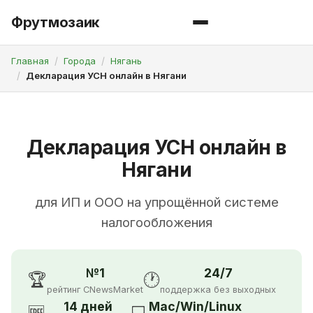
Фрутмозаик
Главная
Города
Нягань
Декларация УСН онлайн в Нягани
Декларация УСН онлайн в
Нягани
для ИП и ООО на упрощённой системе
налогообложения
№1
24/7
🏆
🕐
рейтинг CNewsMarket
поддержка без выходных
14 дней
Mac/Win/Linux