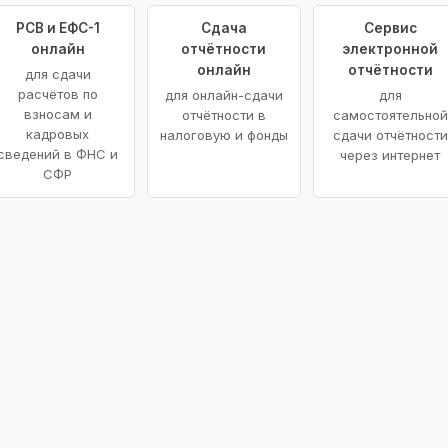
РСВ и ЕФС-1
Сдача
Сервис
онлайн
отчётности
электронной
онлайн
отчётности
для сдачи
расчётов по
для онлайн-сдачи
для
взносам и
отчётности в
самостоятельной
кадровых
налоговую и фонды
сдачи отчётности
сведений в ФНС и
через интернет
СФР