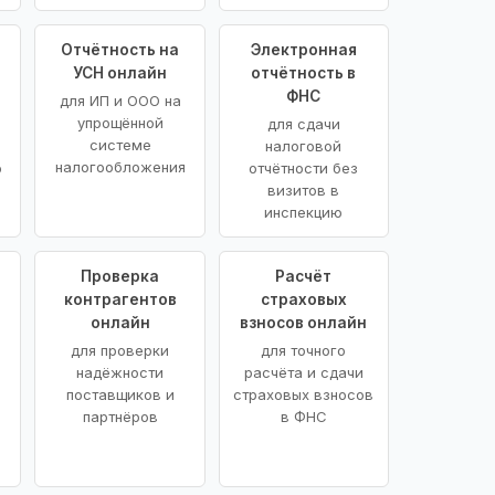
Отчётность на
Электронная
УСН онлайн
отчётность в
ФНС
для ИП и ООО на
упрощённой
для сдачи
системе
налоговой
налогообложения
ю
отчётности без
визитов в
инспекцию
Проверка
Расчёт
контрагентов
страховых
онлайн
взносов онлайн
для проверки
для точного
надёжности
расчёта и сдачи
поставщиков и
страховых взносов
партнёров
в ФНС