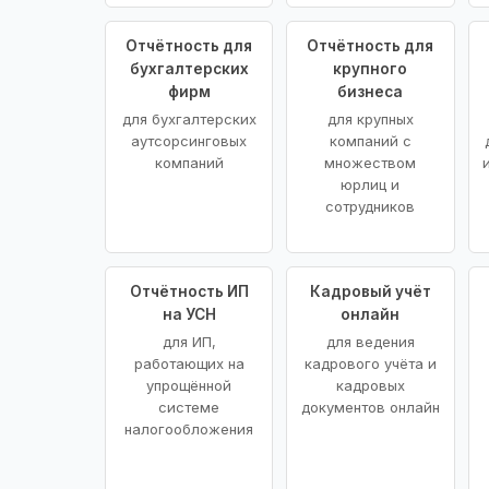
Отчётность для
Отчётность для
бухгалтерских
крупного
фирм
бизнеса
для бухгалтерских
для крупных
аутсорсинговых
компаний с
компаний
множеством
юрлиц и
сотрудников
Отчётность ИП
Кадровый учёт
на УСН
онлайн
для ИП,
для ведения
работающих на
кадрового учёта и
упрощённой
кадровых
системе
документов онлайн
налогообложения