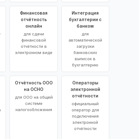
Финансовая
Интеграция
отчётность
бухгалтерии с
онлайн
банком
е
для сдачи
для
финансовой
автоматической
отчётности в
загрузки
электронном виде
банковских
выписок в
бухгалтерию
Отчётность ООО
Операторы
на ОСНО
электронной
отчётности
для ООО на общей
системе
официальный
налогообложения
о
оператор для
подключения
электронной
отчётности