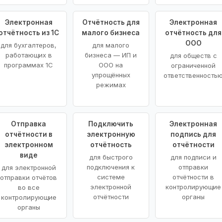
Электронная
Отчётность для
Электронная
отчётность из 1С
малого бизнеса
отчётность для
ООО
для бухгалтеров,
для малого
работающих в
бизнеса — ИП и
для обществ с
программах 1С
ООО на
ограниченной
упрощённых
ответственность
режимах
Отправка
Подключить
Электронная
отчётности в
электронную
подпись для
электронном
отчётность
отчётности
виде
для быстрого
для подписи и
подключения к
отправки
для электронной
системе
отчётности в
отправки отчётов
электронной
контролирующие
во все
отчётности
органы
контролирующие
органы