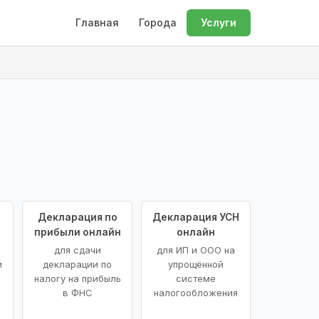
Главная
Города
Услуги
Декларация по
Декларация УСН
прибыли онлайн
онлайн
для сдачи
для ИП и ООО на
и
декларации по
упрощённой
налогу на прибыль
системе
в ФНС
налогообложения