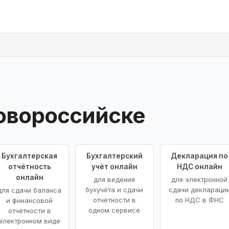
овороссийске
Бухгалтерская
Бухгалтерский
Декларация по
отчётность
учёт онлайн
НДС онлайн
онлайн
для ведения
для электронной
бухучёта и сдачи
сдачи деклараци
для сдачи баланса
отчётности в
по НДС в ФНС
и финансовой
одном сервисе
отчётности в
электронном виде