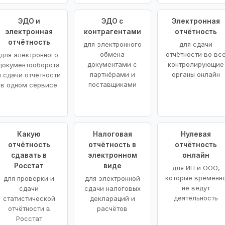
ЭДО и
ЭДО с
Электронная
электронная
контрагентами
отчётность
отчётность
для электронного
для сдачи
обмена
отчётности во вс
для электронного
документами с
контролирующие
документооборота
партнёрами и
органы онлайн
и сдачи отчётности
поставщиками
в одном сервисе
Какую
Налоговая
Нулевая
отчётность
отчётность в
отчётность
сдавать в
электронном
онлайн
Росстат
виде
для ИП и ООО,
которые временн
для проверки и
для электронной
не ведут
сдачи
сдачи налоговых
деятельность
статистической
деклараций и
отчётности в
расчётов
Росстат