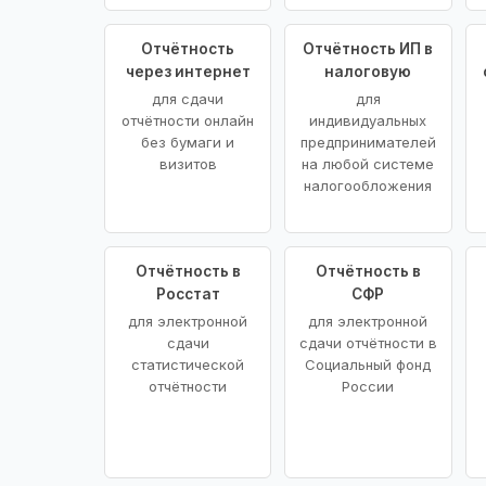
Отчётность
Отчётность ИП в
через интернет
налоговую
для сдачи
для
отчётности онлайн
индивидуальных
без бумаги и
предпринимателей
визитов
на любой системе
налогообложения
Отчётность в
Отчётность в
Росстат
СФР
для электронной
для электронной
сдачи
сдачи отчётности в
статистической
Социальный фонд
отчётности
России