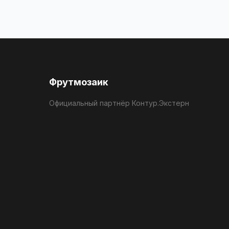
Фрутмозаик
Официальный партнёр Контур.Экстерн