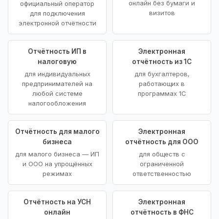
онлайн без бумаги и
официальный оператор
визитов
для подключения
электронной отчётности
Отчётность ИП в
Электронная
налоговую
отчётность из 1С
для индивидуальных
для бухгалтеров,
предпринимателей на
работающих в
любой системе
программах 1С
налогообложения
Отчётность для малого
Электронная
бизнеса
отчётность для ООО
для малого бизнеса — ИП
для обществ с
и ООО на упрощённых
ограниченной
режимах
ответственностью
Отчётность на УСН
Электронная
онлайн
отчётность в ФНС