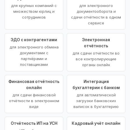
для крупных компаний с
для электронного
множеством юрлиц и
документооборота и
сотрудников
сдачи отчётности в одном
сервисе
ЭДО с контрагентами
Электронная
отчётность
для электронного обмена
документами с
для сдачи отчётности во
партнёрами и
все контролирующие
поставщиками
органы онлайн
Финансовая отчётность
Интеграция
онлайн
бухгалтерии с банком
для сдачи финансовой
для автоматической
отчётности в электронном
загрузки банковских
виде
выписок в бухгалтерию
Отчётность ИП на УСН
Кадровый учёт онлайн