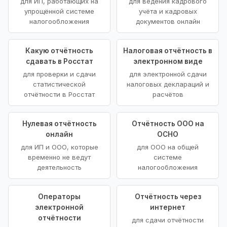
для ИП, работающих на
для ведения кадрового
упрощённой системе
учёта и кадровых
налогообложения
документов онлайн
Какую отчётность
Налоговая отчётность в
сдавать в Росстат
электронном виде
для проверки и сдачи
для электронной сдачи
статистической
налоговых деклараций и
отчётности в Росстат
расчётов
Нулевая отчётность
Отчётность ООО на
онлайн
ОСНО
для ИП и ООО, которые
для ООО на общей
временно не ведут
системе
деятельность
налогообложения
Операторы
Отчётность через
электронной
интернет
отчётности
для сдачи отчётности