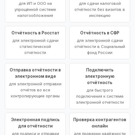
для ИП и ООО на
для сдачи налоговой
упрощённой системе
отчётности без визитов в
налогообложения
инспекцию
Отчётность в Росстат
Отчётность в СФР
для электронной сдачи
для электронной сдачи
статистической
отчётности в Социальный
отчётности
фонд России
Отправка отчётности в
Подключить
электронном виде
электронную
отчётность
для электронной отправки
отчётов во все
для быстрого
контролирующие органы
подключения к системе
электронной отчётности
Электронная подпись
Проверка контрагентов
для отчётности
онлайн
для подписи и отправки
для проверки надёжности