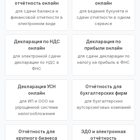
отчётность онлайн
онлайн
для сдачи баланса и
для ведения бухучёта и
финансовой отчётности в
сдачи отчётности в одном
электронном виде
сервисе
Декларация по НДС
Декларация по
онлайн
прибыли онлайн
для электронной сдачи
для сдачи декларации по
декларации по НДС в
налогу на прибыль в ФНС
ФНС
Декларация УСН
Отчётность для
онлайн
бухгалтерских фирм
для ИП и ООО на
для бухгалтерских
упрощённой системе
аутсорсинговых компаний
налогообложения
Отчётность для
ЭДО и электронная
крупного бизнеса
отчётность