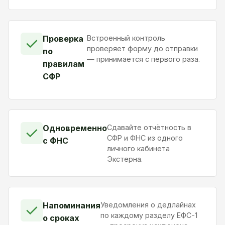
Проверка
Встроенный контроль
✓
проверяет форму до отправки
по
— принимается с первого раза.
правилам
СФР
Одновременно
Сдавайте отчётность в
✓
СФР и ФНС из одного
с ФНС
личного кабинета
Экстерна.
Напоминания
Уведомления о дедлайнах
✓
по каждому разделу ЕФС-1
о сроках