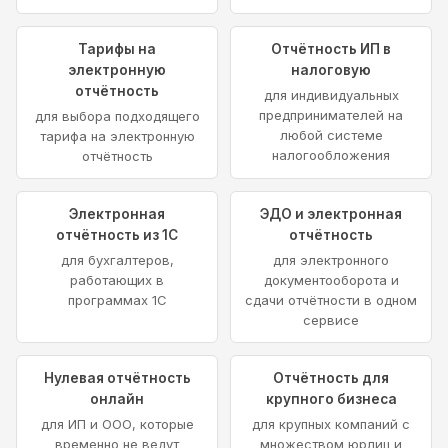
Тарифы на
Отчётность ИП в
электронную
налоговую
отчётность
для индивидуальных
предпринимателей на
для выбора подходящего
любой системе
тарифа на электронную
налогообложения
отчётность
Электронная
ЭДО и электронная
отчётность из 1С
отчётность
для бухгалтеров,
для электронного
работающих в
документооборота и
программах 1С
сдачи отчётности в одном
сервисе
Нулевая отчётность
Отчётность для
онлайн
крупного бизнеса
для ИП и ООО, которые
для крупных компаний с
временно не ведут
множеством юрлиц и