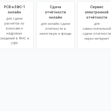
РСВ и ЕФС-1
Сдача
Сервис
онлайн
отчётности
электронной
онлайн
отчётности
для сдачи
расчётов по
для онлайн-сдачи
для
взносам и
отчётности в
самостоятельной
кадровых
налоговую и фонды
сдачи отчётности
сведений в ФНС и
через интернет
СФР