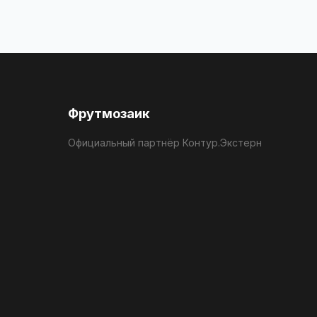
Фрутмозаик
Официальный партнёр Контур.Экстерн