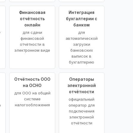
Финансовая
Интеграция
отчётность
бухгалтерии с
онлайн
банком
е
для сдачи
для
финансовой
автоматической
отчётности в
загрузки
электронном виде
банковских
выписок в
бухгалтерию
Отчётность ООО
Операторы
на ОСНО
электронной
отчётности
для ООО на общей
системе
официальный
налогообложения
о
оператор для
подключения
электронной
отчётности