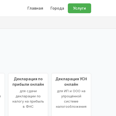
Главная
Города
Услуги
Декларация по
Декларация УСН
прибыли онлайн
онлайн
для сдачи
для ИП и ООО на
и
декларации по
упрощённой
налогу на прибыль
системе
в ФНС
налогообложения