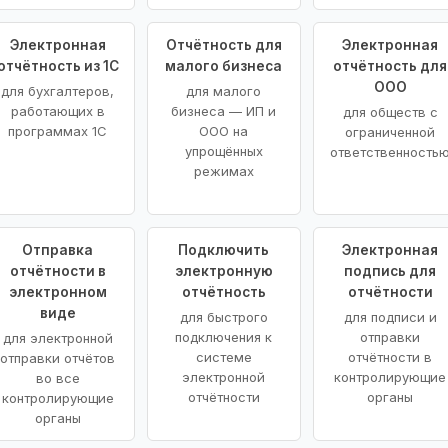
Электронная
Отчётность для
Электронная
отчётность из 1С
малого бизнеса
отчётность для
ООО
для бухгалтеров,
для малого
работающих в
бизнеса — ИП и
для обществ с
программах 1С
ООО на
ограниченной
упрощённых
ответственность
режимах
Отправка
Подключить
Электронная
отчётности в
электронную
подпись для
электронном
отчётность
отчётности
виде
для быстрого
для подписи и
подключения к
отправки
для электронной
системе
отчётности в
отправки отчётов
электронной
контролирующие
во все
отчётности
органы
контролирующие
органы