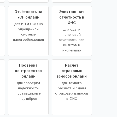
Отчётность на
Электронная
УСН онлайн
отчётность в
ФНС
для ИП и ООО на
упрощённой
для сдачи
системе
налоговой
налогообложения
ю
отчётности без
визитов в
инспекцию
Проверка
Расчёт
контрагентов
страховых
онлайн
взносов онлайн
для проверки
для точного
надёжности
расчёта и сдачи
поставщиков и
страховых взносов
партнёров
в ФНС