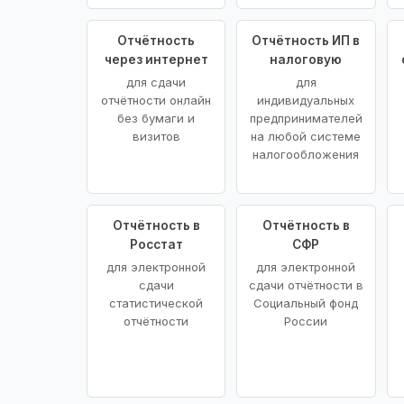
Отчётность
Отчётность ИП в
через интернет
налоговую
для сдачи
для
отчётности онлайн
индивидуальных
без бумаги и
предпринимателей
визитов
на любой системе
налогообложения
Отчётность в
Отчётность в
Росстат
СФР
для электронной
для электронной
сдачи
сдачи отчётности в
статистической
Социальный фонд
отчётности
России