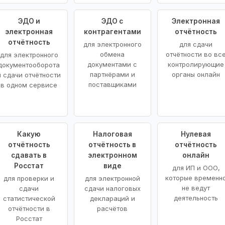
ЭДО и
ЭДО с
Электронная
электронная
контрагентами
отчётность
отчётность
для электронного
для сдачи
обмена
отчётности во вс
для электронного
документами с
контролирующие
документооборота
партнёрами и
органы онлайн
и сдачи отчётности
поставщиками
в одном сервисе
Какую
Налоговая
Нулевая
отчётность
отчётность в
отчётность
сдавать в
электронном
онлайн
Росстат
виде
для ИП и ООО,
которые временн
для проверки и
для электронной
не ведут
сдачи
сдачи налоговых
деятельность
статистической
деклараций и
отчётности в
расчётов
Росстат