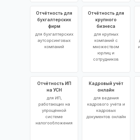
Отчётность для
Отчётность для
бухгалтерских
крупного
фирм
бизнеса
для бухгалтерских
для крупных
аутсорсинговых
компаний с
компаний
множеством
юрлиц и
сотрудников
Отчётность ИП
Кадровый учёт
на УСН
онлайн
для ИП,
для ведения
работающих на
кадрового учёта и
упрощённой
кадровых
системе
документов онлайн
налогообложения