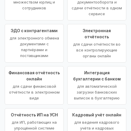
множеством юрлиц и
документооборота и
сотрудников
сдачи отчётности в одном
сервисе
ЭДО с контрагентами
Электронная
отчётность
для электронного обмена
документами с
для сдачи отчётности во
партнёрами и
все контролирующие
поставщиками
органы онлайн
Финансовая отчётность
Интеграция
онлайн
бухгалтерии с банком
для сдачи финансовой
для автоматической
отчётности в электронном
загрузки банковских
виде
выписок в бухгалтерию
Отчётность ИП на УСН
Кадровый учёт онлайн
для ИП, работающих на
для ведения кадрового
упрощённой системе
учёта и кадровых