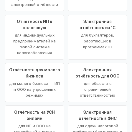
электронной отчётности
Отчётность ИП в
Электронная
налоговую
отчётность из 1С
для индивидуальных
для бухгалтеров,
предпринимателей на
работающих в
любой системе
программах 1С
налогообложения
Отчётность для малого
Электронная
бизнеса
отчётность для ООО
для малого бизнеса — ИП
для обществ с
и ООО на упрощённых
ограниченной
режимах
ответственностью
Отчётность на УСН
Электронная
онлайн
отчётность в ФНС
для ИП и ООО на
для сдачи налоговой
упрощённой системе
отчётности без визитов в