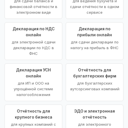
для сдачи баланса и
для ведения бухучёта и
финансовой отчётности в
сдачи отчётности в одном
электронном виде
сервисе
Декларация по НДС
Декларация по
онлайн
прибыли онлайн
для электронной сдачи
для сдачи декларации по
декларации по НДС в
налогу на прибыль в ФНС
ФНС
Декларация УСН
Отчётность для
онлайн
бухгалтерских фирм
для ИП и ООО на
для бухгалтерских
упрощённой системе
аутсорсинговых компаний
налогообложения
Отчётность для
ЭДО и электронная
крупного бизнеса
отчётность
для крупных компаний с
для электронного