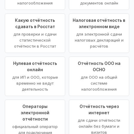
налогообложения
документов онлайн
Какую отчётность
Налоговая отчётность в
сдавать в Росстат
электронном виде
для проверки и сдачи
для электронной сдачи
статистической
налоговых деклараций и
отчётности в Росстат
расчётов
Нулевая отчётность
Отчётность ООО на
онлайн
ОСНО
для ИП и ООО, которые
для ООО на общей
временно не ведут
системе
деятельность
налогообложения
Операторы
Отчётность через
электронной
интернет
отчётности
для сдачи отчётности
онлайн без бумаги и
официальный оператор
визитов
для подключения