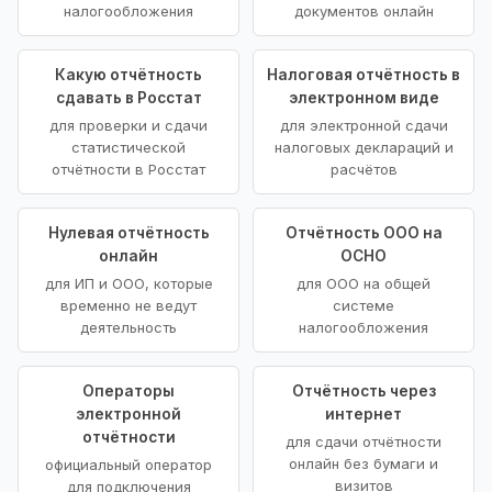
налогообложения
документов онлайн
Какую отчётность
Налоговая отчётность в
сдавать в Росстат
электронном виде
для проверки и сдачи
для электронной сдачи
статистической
налоговых деклараций и
отчётности в Росстат
расчётов
Нулевая отчётность
Отчётность ООО на
онлайн
ОСНО
для ИП и ООО, которые
для ООО на общей
временно не ведут
системе
деятельность
налогообложения
Операторы
Отчётность через
электронной
интернет
отчётности
для сдачи отчётности
онлайн без бумаги и
официальный оператор
визитов
для подключения