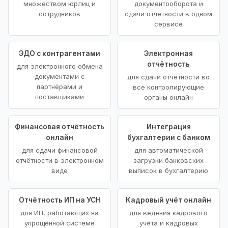
множеством юрлиц и
документооборота и
сотрудников
сдачи отчётности в одном
сервисе
ЭДО с контрагентами
Электронная
отчётность
для электронного обмена
документами с
для сдачи отчётности во
партнёрами и
все контролирующие
поставщиками
органы онлайн
Финансовая отчётность
Интеграция
онлайн
бухгалтерии с банком
для сдачи финансовой
для автоматической
отчётности в электронном
загрузки банковских
виде
выписок в бухгалтерию
Отчётность ИП на УСН
Кадровый учёт онлайн
для ИП, работающих на
для ведения кадрового
упрощённой системе
учёта и кадровых