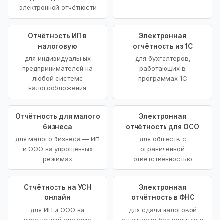
электронной отчётности
Отчётность ИП в
Электронная
налоговую
отчётность из 1С
для индивидуальных
для бухгалтеров,
предпринимателей на
работающих в
любой системе
программах 1С
налогообложения
Отчётность для малого
Электронная
бизнеса
отчётность для ООО
для малого бизнеса — ИП
для обществ с
и ООО на упрощённых
ограниченной
режимах
ответственностью
Отчётность на УСН
Электронная
онлайн
отчётность в ФНС
для ИП и ООО на
для сдачи налоговой
упрощённой системе
отчётности без визитов в