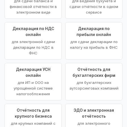
для сдачи баланса и
для ведения бухучёта и
финансовой отчётности в
сдачи отчётности в одном
электронном виде
сервисе
Декларация по НДС
Декларация по
онлайн
прибыли онлайн
для электронной сдачи
для сдачи декларации по
декларации по НДС в
налогу на прибыль в ФНС
ФНС
Декларация УСН
Отчётность для
онлайн
бухгалтерских фирм
для ИП и ООО на
для бухгалтерских
упрощённой системе
аутсорсинговых компаний
налогообложения
Отчётность для
ЭДО и электронная
крупного бизнеса
отчётность
для крупных компаний с
для электронного