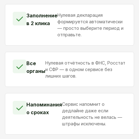
Заполнение
Нулевая декларация
✓
формируется автоматически
в 2 клика
— просто выберите период и
отправьте.
Все
Нулевая отчётность в ФНС, Росстат
✓
и СФР — в одном сервисе без
органы
лишних шагов.
Напоминания
Сервис напомнит о
✓
дедлайне даже если
о сроках
деятельность не велась —
штрафы исключены.