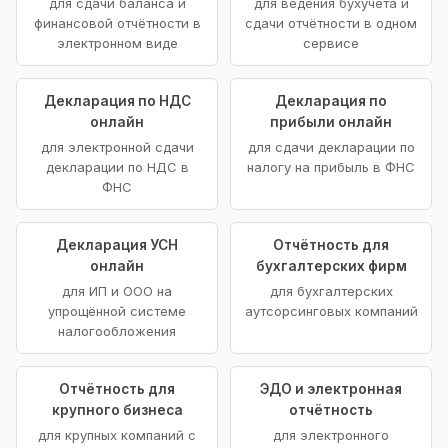
для сдачи баланса и
для ведения бухучёта и
финансовой отчётности в
сдачи отчётности в одном
электронном виде
сервисе
Декларация по НДС
Декларация по
онлайн
прибыли онлайн
для электронной сдачи
для сдачи декларации по
декларации по НДС в
налогу на прибыль в ФНС
ФНС
Декларация УСН
Отчётность для
онлайн
бухгалтерских фирм
для ИП и ООО на
для бухгалтерских
упрощённой системе
аутсорсинговых компаний
налогообложения
Отчётность для
ЭДО и электронная
крупного бизнеса
отчётность
для крупных компаний с
для электронного