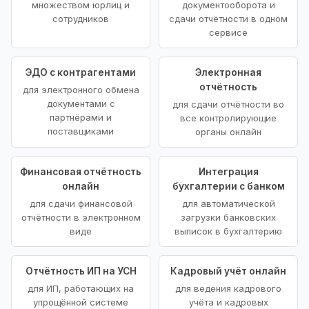
множеством юрлиц и
документооборота и
сотрудников
сдачи отчётности в одном
сервисе
ЭДО с контрагентами
Электронная
отчётность
для электронного обмена
документами с
для сдачи отчётности во
партнёрами и
все контролирующие
поставщиками
органы онлайн
Финансовая отчётность
Интеграция
онлайн
бухгалтерии с банком
для сдачи финансовой
для автоматической
отчётности в электронном
загрузки банковских
виде
выписок в бухгалтерию
Отчётность ИП на УСН
Кадровый учёт онлайн
для ИП, работающих на
для ведения кадрового
упрощённой системе
учёта и кадровых