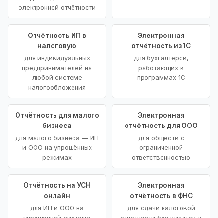
электронной отчётности
Отчётность ИП в
Электронная
налоговую
отчётность из 1С
для индивидуальных
для бухгалтеров,
предпринимателей на
работающих в
любой системе
программах 1С
налогообложения
Отчётность для малого
Электронная
бизнеса
отчётность для ООО
для малого бизнеса — ИП
для обществ с
и ООО на упрощённых
ограниченной
режимах
ответственностью
Отчётность на УСН
Электронная
онлайн
отчётность в ФНС
для ИП и ООО на
для сдачи налоговой
упрощённой системе
отчётности без визитов в