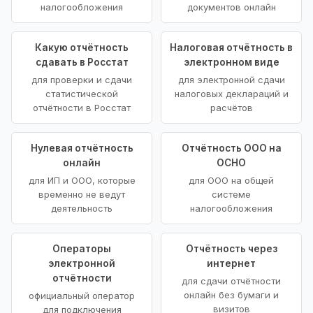
налогообложения
документов онлайн
Какую отчётность
Налоговая отчётность в
сдавать в Росстат
электронном виде
для проверки и сдачи
для электронной сдачи
статистической
налоговых деклараций и
отчётности в Росстат
расчётов
Нулевая отчётность
Отчётность ООО на
онлайн
ОСНО
для ИП и ООО, которые
для ООО на общей
временно не ведут
системе
деятельность
налогообложения
Операторы
Отчётность через
электронной
интернет
отчётности
для сдачи отчётности
онлайн без бумаги и
официальный оператор
визитов
для подключения