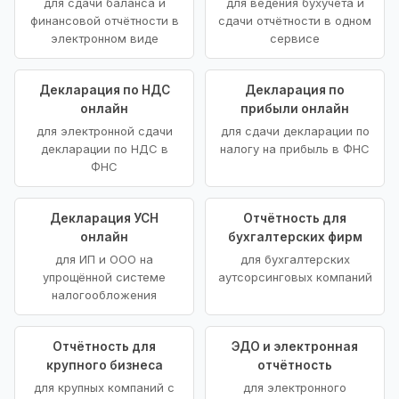
для сдачи баланса и
для ведения бухучёта и
финансовой отчётности в
сдачи отчётности в одном
электронном виде
сервисе
Декларация по НДС
Декларация по
онлайн
прибыли онлайн
для электронной сдачи
для сдачи декларации по
декларации по НДС в
налогу на прибыль в ФНС
ФНС
Декларация УСН
Отчётность для
онлайн
бухгалтерских фирм
для ИП и ООО на
для бухгалтерских
упрощённой системе
аутсорсинговых компаний
налогообложения
Отчётность для
ЭДО и электронная
крупного бизнеса
отчётность
для крупных компаний с
для электронного