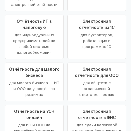
электронной отчётности
Отчётность ИП в
Электронная
налоговую
отчётность из 1С
для индивидуальных
для бухгалтеров,
предпринимателей на
работающих в
любой системе
программах 1С
налогообложения
Отчётность для малого
Электронная
бизнеса
отчётность для ООО
для малого бизнеса — ИП
для обществ с
и ООО на упрощённых
ограниченной
режимах
ответственностью
Отчётность на УСН
Электронная
онлайн
отчётность в ФНС
для ИП и ООО на
для сдачи налоговой
упрощённой системе
отчётности без визитов в