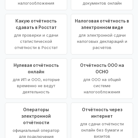
налогообложения
документов онлайн
Какую отчётность
Налоговая отчётность в
сдавать в Росстат
электронном виде
для проверки и сдачи
для электронной сдачи
статистической
налоговых деклараций и
отчётности в Росстат
расчётов
Нулевая отчётность
Отчётность ООО на
онлайн
ОСНО
для ИП и ООО, которые
для ООО на общей
временно не ведут
системе
деятельность
налогообложения
Операторы
Отчётность через
электронной
интернет
отчётности
для сдачи отчётности
онлайн без бумаги и
официальный оператор
визитов
для подключения