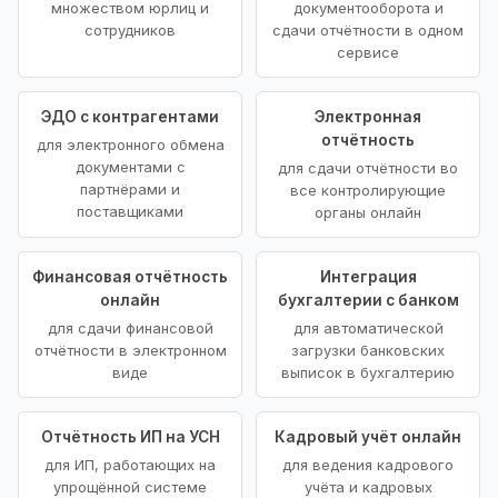
множеством юрлиц и
документооборота и
сотрудников
сдачи отчётности в одном
сервисе
ЭДО с контрагентами
Электронная
отчётность
для электронного обмена
документами с
для сдачи отчётности во
партнёрами и
все контролирующие
поставщиками
органы онлайн
Финансовая отчётность
Интеграция
онлайн
бухгалтерии с банком
для сдачи финансовой
для автоматической
отчётности в электронном
загрузки банковских
виде
выписок в бухгалтерию
Отчётность ИП на УСН
Кадровый учёт онлайн
для ИП, работающих на
для ведения кадрового
упрощённой системе
учёта и кадровых