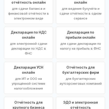
отчётность онлайн
онлайн
для сдачи баланса и
для ведения бухучёта и
финансовой отчётности в
сдачи отчётности в одном
электронном виде
сервисе
Декларация по НДС
Декларация по
онлайн
прибыли онлайн
для электронной сдачи
для сдачи декларации по
декларации по НДС в
налогу на прибыль в ФНС
ФНС
Декларация УСН
Отчётность для
онлайн
бухгалтерских фирм
для ИП и ООО на
для бухгалтерских
упрощённой системе
аутсорсинговых компаний
налогообложения
Отчётность для
ЭДО и электронная
крупного бизнеса
отчётность