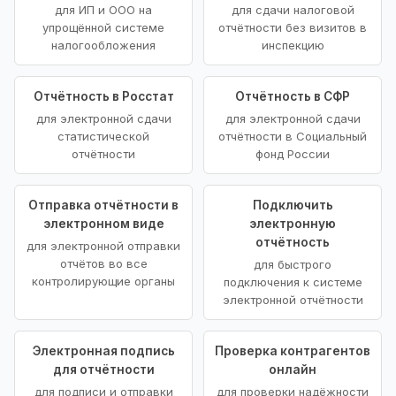
для ИП и ООО на
для сдачи налоговой
упрощённой системе
отчётности без визитов в
налогообложения
инспекцию
Отчётность в Росстат
Отчётность в СФР
для электронной сдачи
для электронной сдачи
статистической
отчётности в Социальный
отчётности
фонд России
Отправка отчётности в
Подключить
электронном виде
электронную
отчётность
для электронной отправки
отчётов во все
для быстрого
контролирующие органы
подключения к системе
электронной отчётности
Электронная подпись
Проверка контрагентов
для отчётности
онлайн
для подписи и отправки
для проверки надёжности