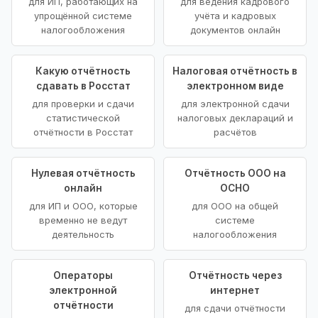
для ИП, работающих на
для ведения кадрового
упрощённой системе
учёта и кадровых
налогообложения
документов онлайн
Какую отчётность
Налоговая отчётность в
сдавать в Росстат
электронном виде
для проверки и сдачи
для электронной сдачи
статистической
налоговых деклараций и
отчётности в Росстат
расчётов
Нулевая отчётность
Отчётность ООО на
онлайн
ОСНО
для ИП и ООО, которые
для ООО на общей
временно не ведут
системе
деятельность
налогообложения
Операторы
Отчётность через
электронной
интернет
отчётности
для сдачи отчётности