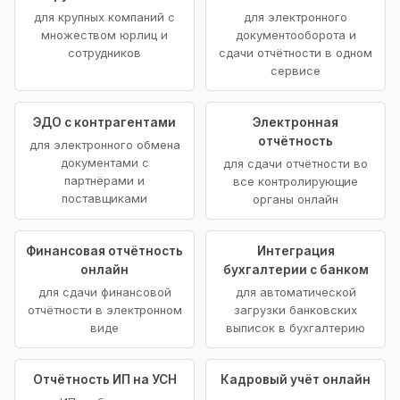
для крупных компаний с
для электронного
множеством юрлиц и
документооборота и
сотрудников
сдачи отчётности в одном
сервисе
ЭДО с контрагентами
Электронная
отчётность
для электронного обмена
документами с
для сдачи отчётности во
партнёрами и
все контролирующие
поставщиками
органы онлайн
Финансовая отчётность
Интеграция
онлайн
бухгалтерии с банком
для сдачи финансовой
для автоматической
отчётности в электронном
загрузки банковских
виде
выписок в бухгалтерию
Отчётность ИП на УСН
Кадровый учёт онлайн