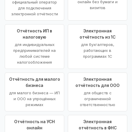
онлайн без бумаги и
официальный оператор
визитов
для подключения
электронной отчётности
Отчётность ИП в
Электронная
налоговую
отчётность из 1С
для индивидуальных
для бухгалтеров,
предпринимателей на
работающих в
любой системе
программах 1С
налогообложения
Отчётность для малого
Электронная
бизнеса
отчётность для ООО
для малого бизнеса — ИП
для обществ с
и ООО на упрощённых
ограниченной
режимах
ответственностью
Отчётность на УСН
Электронная
онлайн
отчётность в ФНС